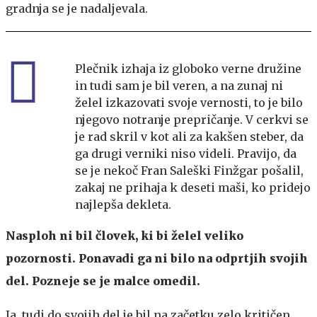
gradnja se je nadaljevala.
Plečnik izhaja iz globoko verne družine
in tudi sam je bil veren, a na zunaj ni
želel izkazovati svoje vernosti, to je bilo
njegovo notranje prepričanje. V cerkvi se
je rad skril v kot ali za kakšen steber, da
ga drugi verniki niso videli. Pravijo, da
se je nekoč Fran Saleški Finžgar pošalil,
zakaj ne prihaja k deseti maši, ko pridejo
najlepša dekleta.
Nasploh ni bil človek, ki bi želel veliko
pozornosti. Ponavadi ga ni bilo na odprtjih svojih
del. Pozneje se je malce omedil.
Ja, tudi do svojih del je bil na začetku zelo kritičen.