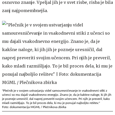
osnovno znanje. Vpeljal jih je v svet risbe, risba je bila
zanj najpomembnejša.
"Plečnik je v svojem ustvarjanju videl samouresničevanje in vsakodnevni stiki z
učenci so mu dajali vsakodnevno energijo. Znano je, da je kakšne naloge, ki jih jih
je pozneje uresničil, dal naprej preveriti svojim učencem. Pri njih je preveril, kako
mladi razmišljajo. To je bil proces dela, ki mu je ponujal najboljšo rešitev."
Foto: dokumentacija MGML / Plečnikova zbirka