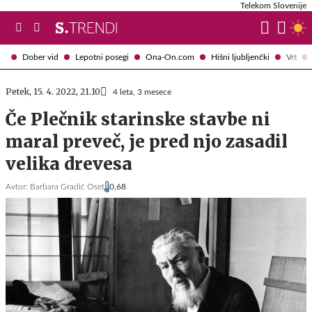
Telekom Slovenije
Dober vid
Lepotni posegi
Ona-On.com
Hišni ljubljenčki
Vrt
Petek, 15. 4. 2022, 21.10
4 leta, 3 mesece
Če Plečnik starinske stavbe ni
maral preveč, je pred njo zasadil
velika drevesa
Avtor:
Barbara Gradič Oset
0,68