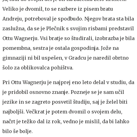
Veliko je dvomil, to se razbere iz pisem bratu
Andreju, potreboval je spodbudo. Njegov brata sta bila
zaslužna, da se je Plečnik s svojim risbami predstavil
Ottu Wagnerju. Vsi bratje so študirali, izobrazba je bila
pomembna, sestra je ostala gospodinja. Jože na
gimnaziji ni bil uspešen, v Gradcu je naredil obrtno
šolo za oblikovalca pohištva.
Pri Ottu Wagnerju je najprej eno leto delal v studiu, da
je pridobil osnovno znanje. Pozneje se je sam učil
jezike in se zagreto posvetil študiju, saj je želel biti
najboljši. Večkrat je potem dvomil o svojem delu,
načrt je težko dal iz rok, vedno je mislil, da bi lahko
bilo še bolje.