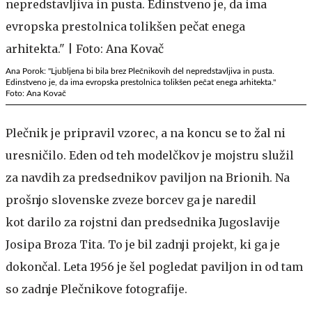
Ana Porok: "Ljubljena bi bila brez Plečnikovih del nepredstavljiva in pusta.
Edinstveno je, da ima evropska prestolnica tolikšen pečat enega arhitekta."
Foto: Ana Kovač
Plečnik je pripravil vzorec, a na koncu se to žal ni
uresničilo. Eden od teh modelčkov je mojstru služil
za navdih za predsednikov paviljon na Brionih. Na
prošnjo slovenske zveze borcev ga je naredil
kot darilo za rojstni dan predsednika Jugoslavije
Josipa Broza Tita. To je bil zadnji projekt, ki ga je
dokončal. Leta 1956 je šel pogledat paviljon in od tam
so zadnje Plečnikove fotografije.