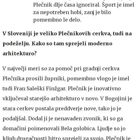
Plečnik dlje časa ignoriral. Šport je imel
za nepotreben hobi, zanj je bilo
pomembno le delo.
V Sloveniji je veliko Plečnikovih cerkva, tudi na
podeželju. Kako so tam sprejeli moderno
arhitekturo?
V največji meri so za pomoč pri gradnji cerkva
Plečnika prosili župniki, pomembno vlogo je imel
tudi Fran Saleški Finžgar. Plečnik je inovativno
vključeval starejšo arhitekturo v novo. V Bogojini je
stara cerkev postala preddverje nove, tako jo je
podaljšal. Dodal ji je nenavaden zvonik, ki so ga
domačini poimenovali Bela golobica. Ljudje so jo
kljub drugačnosti hitro sprejeli za svojo. Plečnik je