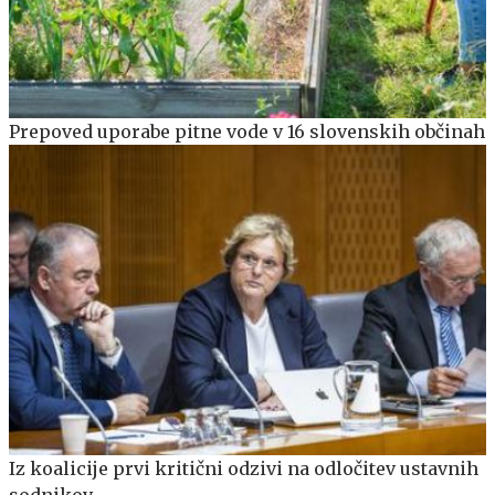
Prepoved uporabe pitne vode v 16 slovenskih občinah
Iz koalicije prvi kritični odzivi na odločitev ustavnih
sodnikov