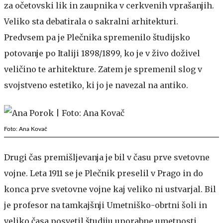
za očetovski lik in zaupnika v cerkvenih vprašanjih.
Veliko sta debatirala o sakralni arhitekturi.
Predvsem pa je Plečnika spremenilo študijsko
potovanje po Italiji 1898/1899, ko je v živo doživel
veličino te arhitekture. Zatem je spremenil slog v
svojstveno estetiko, ki jo je navezal na antiko.
Foto: Ana Kovač
Drugi čas premišljevanja je bil v času prve svetovne
vojne. Leta 1911 se je Plečnik preselil v Prago in do
konca prve svetovne vojne kaj veliko ni ustvarjal. Bil
je profesor na tamkajšnji Umetniško-obrtni šoli in
veliko časa posvetil študiju uporabne umetnosti.