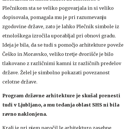
Plečnikom sta se veliko pogovarjala in si veliko
dopisovala, pomagala mu je pri razumevanju
zgodovine države, zato je lahko Plečnik simbole iz
etnološkega izročila uporabljal pri obnovi gradu.
Ideja je bila, da se tudi s pomočjo arhitekture poveže
Češko in Moravsko, veliko tretje dvorišče je bilo
tlakovano z različnimi kamni iz različnih predelov
države. Želel je simbolno pokazati povezanost
celotne države.
Program državne arhitekture je skušal prenesti
tudi v Ljubljano, a mu tedanja oblast SHS ni bila
ravno naklonjena.
Kralj je pri njem naročil le arhitekturo zasebne