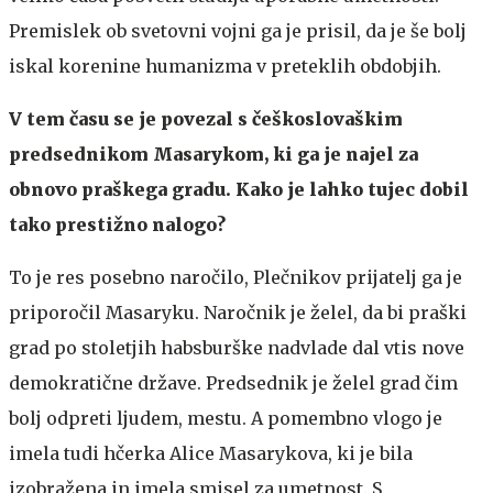
Premislek ob svetovni vojni ga je prisil, da je še bolj
iskal korenine humanizma v preteklih obdobjih.
V tem času se je povezal s češkoslovaškim
predsednikom Masarykom, ki ga je najel za
obnovo praškega gradu. Kako je lahko tujec dobil
tako prestižno nalogo?
To je res posebno naročilo, Plečnikov prijatelj ga je
priporočil Masaryku. Naročnik je želel, da bi praški
grad po stoletjih habsburške nadvlade dal vtis nove
demokratične države. Predsednik je želel grad čim
bolj odpreti ljudem, mestu. A pomembno vlogo je
imela tudi hčerka Alice Masarykova, ki je bila
izobražena in imela smisel za umetnost. S