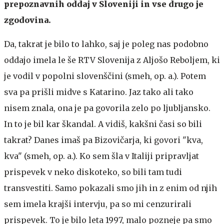
prepoznavnih oddaj v Sloveniji in vse drugo je
zgodovina.
Da, takrat je bilo to lahko, saj je poleg nas podobno
oddajo imela le še RTV Slovenija z Aljošo Reboljem, ki
je vodil v popolni slovenščini (smeh, op. a.). Potem
sva pa prišli midve s Katarino. Jaz tako ali tako
nisem znala, ona je pa govorila zelo po ljubljansko.
In to je bil kar škandal. A vidiš, kakšni časi so bili
takrat? Danes imaš pa Bizovičarja, ki govori "kva,
kva" (smeh, op. a.). Ko sem šla v Italiji pripravljat
prispevek v neko diskoteko, so bili tam tudi
transvestiti. Samo pokazali smo jih in z enim od njih
sem imela krajši intervju, pa so mi cenzurirali
prispevek. To je bilo leta 1997, malo pozneje pa smo