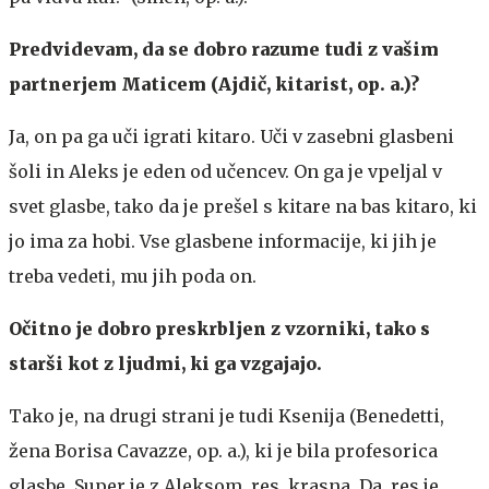
Predvidevam, da se dobro razume tudi z vašim
partnerjem Maticem (Ajdič, kitarist, op. a.)?
Ja, on pa ga uči igrati kitaro. Uči v zasebni glasbeni
šoli in Aleks je eden od učencev. On ga je vpeljal v
svet glasbe, tako da je prešel s kitare na bas kitaro, ki
jo ima za hobi. Vse glasbene informacije, ki jih je
treba vedeti, mu jih poda on.
Očitno je dobro preskrbljen z vzorniki, tako s
starši kot z ljudmi, ki ga vzgajajo.
Tako je, na drugi strani je tudi Ksenija (Benedetti,
žena Borisa Cavazze, op. a.), ki je bila profesorica
glasbe. Super je z Aleksom, res, krasna. Da, res je