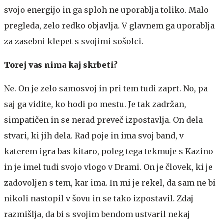
svojo energijo in ga sploh ne uporablja toliko. Malo
pregleda, zelo redko objavlja. V glavnem ga uporablja
za zasebni klepet s svojimi sošolci.
Torej vas nima kaj skrbeti?
Ne. On je zelo samosvoj in pri tem tudi zaprt. No, pa
saj ga vidite, ko hodi po mestu. Je tak zadržan,
simpatičen in se nerad preveč izpostavlja. On dela
stvari, ki jih dela. Rad poje in ima svoj band, v
katerem igra bas kitaro, poleg tega tekmuje s Kazino
in je imel tudi svojo vlogo v Drami. On je človek, ki je
zadovoljen s tem, kar ima. In mi je rekel, da sam ne bi
nikoli nastopil v šovu in se tako izpostavil. Zdaj
razmišlja, da bi s svojim bendom ustvaril nekaj