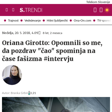
Telekom Slovenije
Trajnost
Vedeževanje
Hišni ljubljenčki
Ona-On.com
TV-spored
Nedelja, 20. 5. 2018, 4.09
8 let, 2 meseca
Oriana Girotto: Opomnili so me,
da pozdrav "čao" spominja na
čase fašizma #intervju
Avtor:
Branka Grbin
3,21