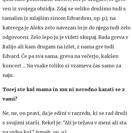
ven iz svojega obzidja. Zdaj se veliko družimo tudi s
tamalim (z mlajšim sinom Edvardom, op. p.), na
katerega je Aleks zelo navezan in je do njega tudi zelo
odgovoren. Zelo lepo ju je videti skupaj. Rada greva v
Italijo ali kam drugam na izlet, z nama gre tudi
Edvard. Če pa sva sama, greva na večerjo, kakšen
koncert ... Na vsake toliko si vzameva čas samo za
naju.
Torej ste kul mama in mu ni nerodno kazati se z
vami?
Ne, ne, on pravi, da je edini v razredu, ki se rad druži
s svojimi starši. Rekel je: "Ali je težava v meni ali sta
pa vidva kul." (smeh, op. a.).