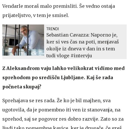
Vendarle moraš malo premisliti. Še vedno ostaja
prijateljstvo, v tem je smisel.
TRENDI
Sebastian Cavazza: Naporno je,
ker si ves čas na poti, menjavaš
okolje iz dneva v dan in s tem
tudi vloge #intervju
Z Aleksandrom vaju lahko velikokrat vidimo med
sprehodom po središču Ljubljane. Kaj še rada
počneta skupaj?
Sprehajava se res rada. Že ko je bil majhen, sva
ugotovila, da je pomembno iti ven iz stanovanja, na
sprehod, saj se pogovor res dobro razvije. Zato so za
ljudi tako pomembne kavice, ker je drugače, če greš