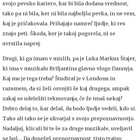
svojo pevsko kariero, kar bi bila dodana vrednost,
tako pa ni bila, ker ni bila najboljša pevka, in ne vem,
kaj je pričakovala. Prihajajo namreč ljudje, ki res
znajo peti. Škoda, ker je takoj pogorela, ni se
uvrstila naprej.
Drugi, ki ga imam v mislih, pa je Luka Markus Štajer,
ki ima v muzikalu Briljantina glavno vlogo Dannyja.
Kaj mu je tega treba? Študiral je v Londonu in
razumem, da si želi osvojiti še kaj drugega, ampak
zakaj se udeležiti tekmovanja, če že imaš nekaj?
Dobro delaj to, kar delaš, da bodo ljudje vedeli, kdo si.
Tako ali tako se je ukvarjal s svojo prepoznavnostjo.
Nadaljuj, klicali bi te še za druge muzikale, uveljavil
se boš ... Da dosežeš prepoznavnost, tisto trajno