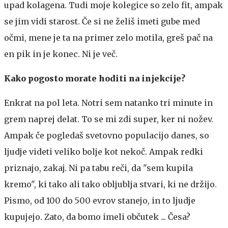
upad kolagena. Tudi moje kolegice so zelo fit, ampak
se jim vidi starost. Če si ne želiš imeti gube med
očmi, mene je ta na primer zelo motila, greš pač na
en pik in je konec. Ni je več.
Kako pogosto morate hoditi na injekcije?
Enkrat na pol leta. Notri sem natanko tri minute in
grem naprej delat. To se mi zdi super, ker ni nožev.
Ampak če pogledaš svetovno populacijo danes, so
ljudje videti veliko bolje kot nekoč. Ampak redki
priznajo, zakaj. Ni pa tabu reči, da "sem kupila
kremo", ki tako ali tako obljublja stvari, ki ne držijo.
Pismo, od 100 do 500 evrov stanejo, in to ljudje
kupujejo. Zato, da bomo imeli občutek ... Česa?