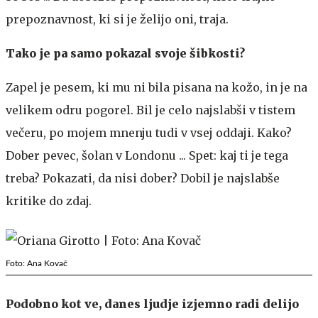
prepoznavnost, ki si je želijo oni, traja.
Tako je pa samo pokazal svoje šibkosti?
Zapel je pesem, ki mu ni bila pisana na kožo, in je na
velikem odru pogorel. Bil je celo najslabši v tistem
večeru, po mojem mnenju tudi v vsej oddaji. Kako?
Dober pevec, šolan v Londonu ... Spet: kaj ti je tega
treba? Pokazati, da nisi dober? Dobil je najslabše
kritike do zdaj.
Foto: Ana Kovač
Podobno kot ve, danes ljudje izjemno radi delijo