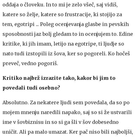
oddaja o človeku. In to mi je zelo všeč, saj vidiš,
katere so želje, katere so frustracije, ki stojijo za
tem, egotripi ... Poleg ocenjevanja glasbe in pevskih
sposobnosti jaz bolj gledam to in ocenjujem to. Edine
kritike, ki jih imam, letijo na egotripe, ti ljudje so
nato tudi izstopili iz šova, ker so pogoreli. Ko hočeš
preveč, vedno pogoriš.
Kritiko najbrž izrazite tako, kakor bi jim to
povedali tudi osebno?
Absolutno. Za nekatere ljudi sem povedala, da so po
mojem mnenju naredili napako, saj so si že ustvarili
ime v šovbiznisu in so si ga šli v šov dobesedno
uničit. Ali pa malo umazat. Ker pač niso bili najboljši,