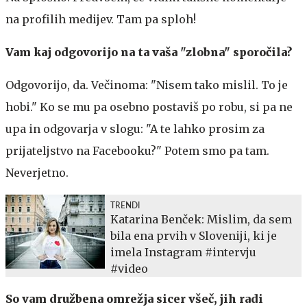
na profilih medijev. Tam pa sploh!
Vam kaj odgovorijo na ta vaša "zlobna" sporočila?
Odgovorijo, da. Večinoma: "Nisem tako mislil. To je
hobi." Ko se mu pa osebno postaviš po robu, si pa ne
upa in odgovarja v slogu: "A te lahko prosim za
prijateljstvo na Facebooku?" Potem smo pa tam.
Neverjetno.
TRENDI
Katarina Benček: Mislim, da sem
bila ena prvih v Sloveniji, ki je
imela Instagram #intervju
#video
So vam družbena omrežja sicer všeč, jih radi