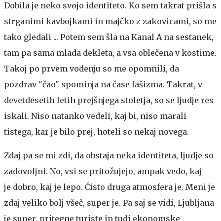
Dobila je neko svojo identiteto. Ko sem takrat prišla s
strganimi kavbojkami in majčko z zakovicami, so me
tako gledali ... Potem sem šla na Kanal A na sestanek,
tam pa sama mlada dekleta, a vsa oblečena v kostime.
Takoj po prvem vodenju so me opomnili, da
pozdrav "čao" spominja na čase fašizma. Takrat, v
devetdesetih letih prejšnjega stoletja, so se ljudje res
iskali. Niso natanko vedeli, kaj bi, niso marali
tistega, kar je bilo prej, hoteli so nekaj novega.
Zdaj pa se mi zdi, da obstaja neka identiteta, ljudje so
zadovoljni. No, vsi se pritožujejo, ampak vedo, kaj
je dobro, kaj je lepo. Čisto druga atmosfera je. Meni je
zdaj veliko bolj všeč, super je. Pa saj se vidi, Ljubljana
je super, pritegne turiste in tudi ekonomske