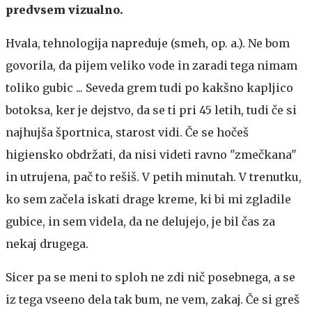
predvsem vizualno.
Hvala, tehnologija napreduje (smeh, op. a.). Ne bom
govorila, da pijem veliko vode in zaradi tega nimam
toliko gubic ... Seveda grem tudi po kakšno kapljico
botoksa, ker je dejstvo, da se ti pri 45 letih, tudi če si
najhujša športnica, starost vidi. Če se hočeš
higiensko obdržati, da nisi videti ravno "zmečkana"
in utrujena, pač to rešiš. V petih minutah. V trenutku,
ko sem začela iskati drage kreme, ki bi mi zgladile
gubice, in sem videla, da ne delujejo, je bil čas za
nekaj drugega.
Sicer pa se meni to sploh ne zdi nič posebnega, a se
iz tega vseeno dela tak bum, ne vem, zakaj. Če si greš