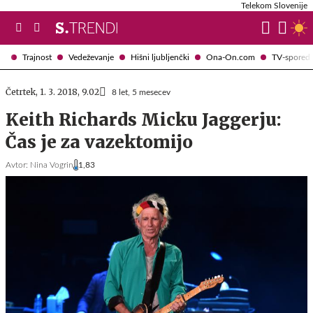
Telekom Slovenije
Trajnost
Vedeževanje
Hišni ljubljenčki
Ona-On.com
TV-spored
Četrtek, 1. 3. 2018, 9.02
8 let, 5 mesecev
Keith Richards Micku Jaggerju:
Čas je za vazektomijo
Avtor:
Nina Vogrin
1,83