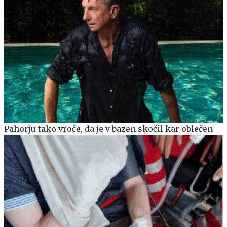
Pahorju tako vroče, da je v bazen skočil kar oblečen