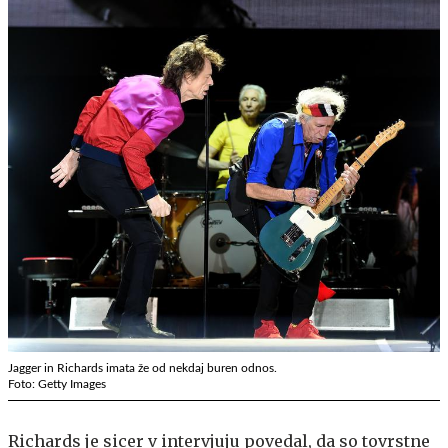
Jagger in Richards imata že od nekdaj buren odnos.
Foto: Getty Images
Richards je sicer v intervjuju povedal, da so tovrstne