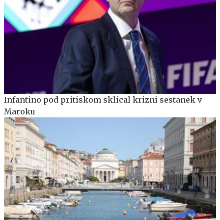
Infantino pod pritiskom sklical krizni sestanek v
Maroku