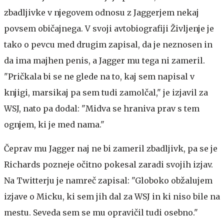
zbadljivke v njegovem odnosu z Jaggerjem nekaj
povsem običajnega. V svoji avtobiografiji Življenje je
tako o pevcu med drugim zapisal, da je neznosen in
da ima majhen penis, a Jagger mu tega ni zameril.
"Pričkala bi se ne glede na to, kaj sem napisal v
knjigi, marsikaj pa sem tudi zamolčal," je izjavil za
WSJ, nato pa dodal: "Midva se hraniva prav s tem
ognjem, ki je med nama."
Čeprav mu Jagger naj ne bi zameril zbadljivk, pa se je
Richards pozneje očitno pokesal zaradi svojih izjav.
Na Twitterju je namreč zapisal: "Globoko obžalujem
izjave o Micku, ki sem jih dal za WSJ in ki niso bile na
mestu. Seveda sem se mu opravičil tudi osebno."