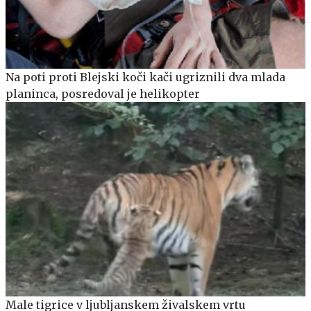
Na poti proti Blejski koči kači ugriznili dva mlada
planinca, posredoval je helikopter
Male tigrice v ljubljanskem živalskem vrtu