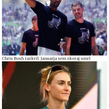
Chris Bosh razkril: Januarja sem skoraj umrl