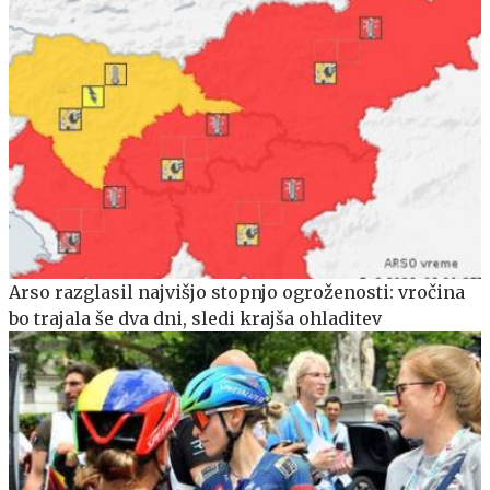
Arso razglasil najvišjo stopnjo ogroženosti: vročina
bo trajala še dva dni, sledi krajša ohladitev