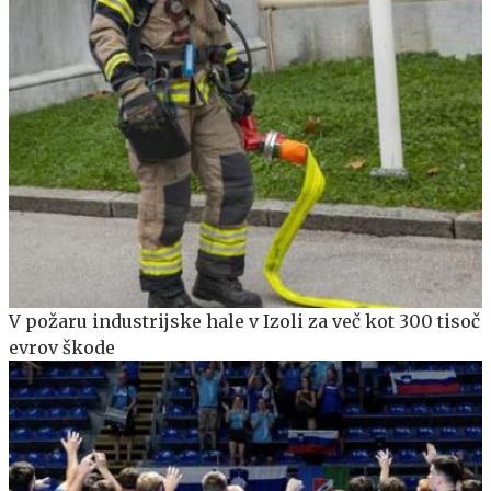
V požaru industrijske hale v Izoli za več kot 300 tisoč
evrov škode