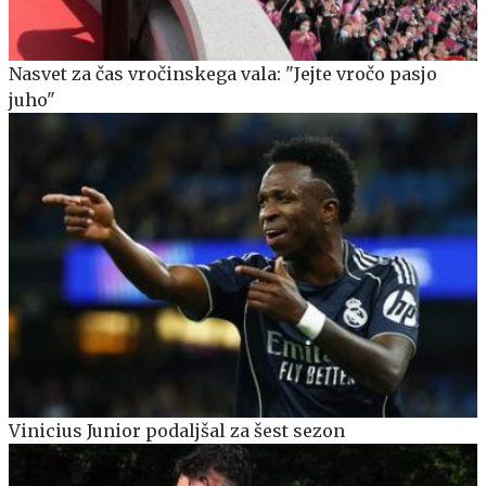
Nasvet za čas vročinskega vala: "Jejte vročo pasjo
juho"
Vinicius Junior podaljšal za šest sezon