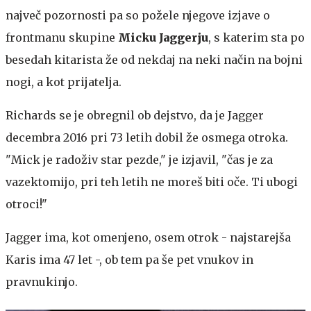
največ pozornosti pa so požele njegove izjave o
frontmanu skupine
Micku Jaggerju
, s katerim sta po
besedah kitarista že od nekdaj na neki način na bojni
nogi, a kot prijatelja.
Richards se je obregnil ob dejstvo, da je Jagger
decembra 2016 pri 73 letih dobil že osmega otroka.
"Mick je radoživ star pezde," je izjavil, "čas je za
vazektomijo, pri teh letih ne moreš biti oče. Ti ubogi
otroci!"
Jagger ima, kot omenjeno, osem otrok - najstarejša
Karis ima 47 let -, ob tem pa še pet vnukov in
pravnukinjo.