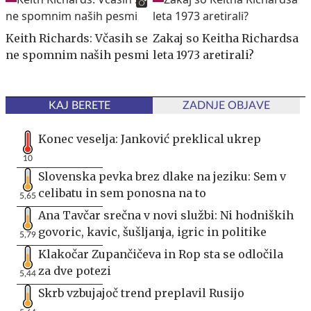
Keith Richards: Včasih se
Zakaj so Keitha Richardsa
ne spomnim naših pesmi
leta 1973 aretirali?
KAJ BERETE
ZADNJE OBJAVE
Konec veselja: Janković preklical ukrep
10
Slovenska pevka brez dlake na jeziku: Sem v
celibatu in sem ponosna na to
5,65
Ana Tavčar srečna v novi službi: Ni hodniških
govoric, kavic, šušljanja, igric in politike
5,79
Klakočar Zupančičeva in Rop sta se odločila
za dve potezi
5,44
Skrb vzbujajoč trend preplavil Rusijo