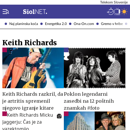
Telekom Slovenije
Naj planinska koča
Energetika 2.0
Ona-On.com
Gremo v hribe
Keith Richards
Keith Richards razkril, da
Poklon legendarni
je artritis spremenil
zasedbi na 12 poštnih
njegovo igranje kitare
znamkah #foto