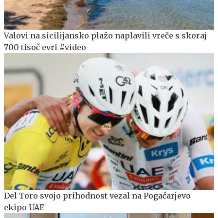
Valovi na sicilijansko plažo naplavili vreče s skoraj
700 tisoč evri #video
Del Toro svojo prihodnost vezal na Pogačarjevo
ekipo UAE