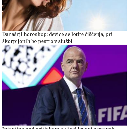
Današnji horoskop: device se lotite čiščenja, pri
škorpijonih bo pestro v službi