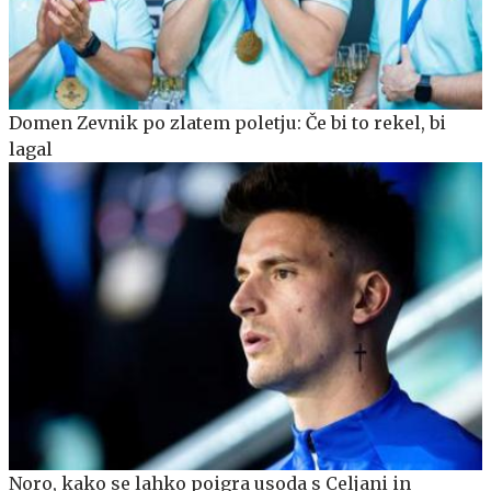
Domen Zevnik po zlatem poletju: Če bi to rekel, bi
lagal
Noro, kako se lahko poigra usoda s Celjani in