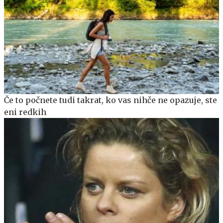
Če to počnete tudi takrat, ko vas nihče ne opazuje, ste
eni redkih