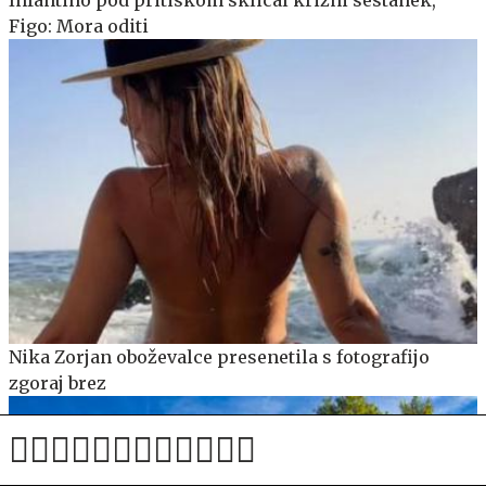
Infantino pod pritiskom sklical krizni sestanek,
Figo: Mora oditi
Nika Zorjan oboževalce presenetila s fotografijo
zgoraj brez