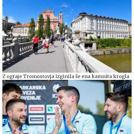
Z ograje Tromostovja izginila še ena kamnita krogla