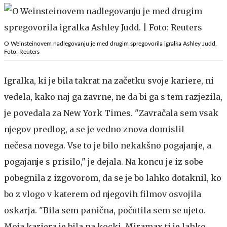
O Weinsteinovem nadlegovanju je med drugim spregovorila igralka Ashley Judd.
Foto: Reuters
Igralka, ki je bila takrat na začetku svoje kariere, ni
vedela, kako naj ga zavrne, ne da bi ga s tem razjezila,
je povedala za New York Times. "Zavračala sem vsak
njegov predlog, a se je vedno znova domislil
nečesa novega. Vse to je bilo nekakšno pogajanje, a
pogajanje s prisilo," je dejala. Na koncu je iz sobe
pobegnila z izgovorom, da se je bo lahko dotaknil, ko
bo z vlogo v katerem od njegovih filmov osvojila
oskarja. "Bila sem panična, počutila sem se ujeto.
Moja kariera je bila na kocki, Miramax ti je lahko