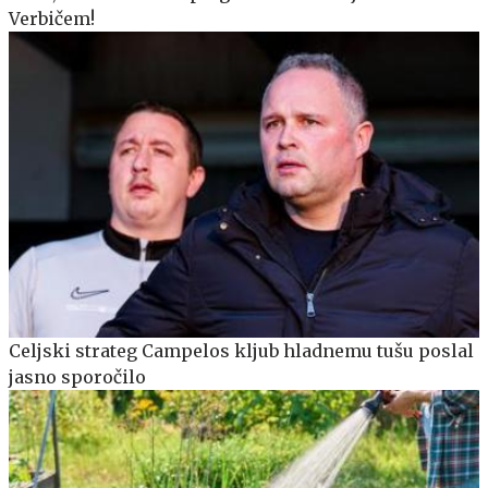
Verbičem!
Celjski strateg Campelos kljub hladnemu tušu poslal
jasno sporočilo