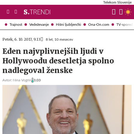
Telekom Slovenije
Trajnost
Vedeževanje
Hišni ljubljenčki
Ona-On.com
TV-spored
Petek, 6. 10. 2017, 9.13
8 let, 10 mesecev
Eden najvplivnejših ljudi v
Hollywoodu desetletja spolno
nadlegoval ženske
Avtor:
Nina Vogrin
3,03