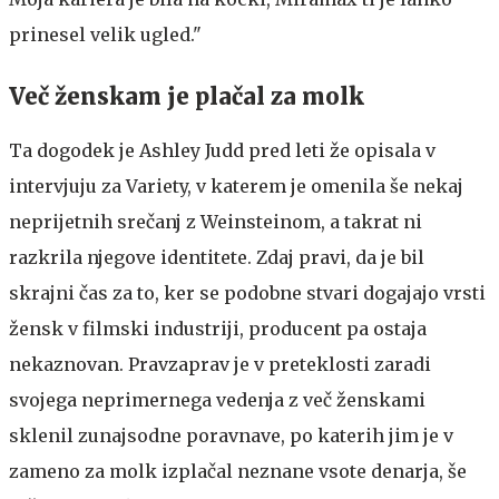
prinesel velik ugled."
Več ženskam je plačal za molk
Ta dogodek je Ashley Judd pred leti že opisala v
intervjuju za Variety, v katerem je omenila še nekaj
neprijetnih srečanj z Weinsteinom, a takrat ni
razkrila njegove identitete. Zdaj pravi, da je bil
skrajni čas za to, ker se podobne stvari dogajajo vrsti
žensk v filmski industriji, producent pa ostaja
nekaznovan. Pravzaprav je v preteklosti zaradi
svojega neprimernega vedenja z več ženskami
sklenil zunajsodne poravnave, po katerih jim je v
zameno za molk izplačal neznane vsote denarja, še