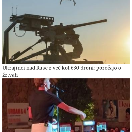
Ukrajinci nad Ruse z več kot 630 droni: poročajo o
žrtvah