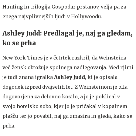
Hunting in trilogija Gospodar prstanov, velja pa za
enega najvplivnejših ljudi v Hollywoodu.
Ashley Judd: Predlagal je, naj ga gledam,
ko se prha
New York Times je v četrtek razkril, da Weinsteina
več žensk obtožuje spolnega nadlegovanja. Med njimi
je tudi znana igralka
Ashley Judd
, ki je opisala
dogodek izpred dvajsetih let. Z Weinsteinom je bila
dogovorjena za delovno kosilo, a jo je poklical v
svojo hotelsko sobo, kjer jo je pričakal v kopalnem
plašču ter jo povabil, naj ga zmasira in gleda, kako se
prha.