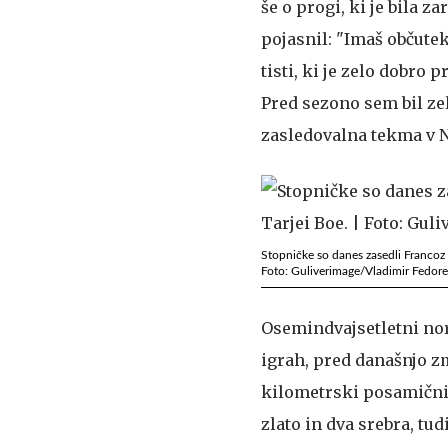
še o progi, ki je bila 
pojasnil: "Imaš občutek,
tisti, ki je zelo dobro p
Pred sezono sem bil ze
zasledovalna tekma v N
Stopničke so danes zasedli Francoz 
Foto: Guliverimage/Vladimir Fedor
Osemindvajsetletni norve
igrah, pred današnjo zm
kilometrski posamični t
zlato in dva srebra, tud