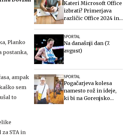
Kateri Microsoft Office
izbrati? Primerjava
različic Office 2024 in
Office 2021.
SPORTAL
eka, Planko
Na današnji dan (7.
avgust)
ga postanka,
 časa, ampak
SPORTAL
Pogačarjeva kolesa
Tekaško sem
namesto rož in ideje,
ušal to
ki bi na Gorenjsko
privabljale turiste še
desetletja
elike
l za STA in