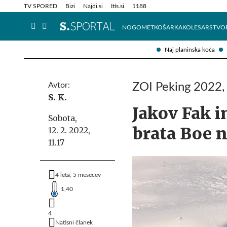
Info in obvestila
Tehnik
TV SPORED
Bizi
Najdi.si
Itis.si
1188
NOGOMET
KOŠARKA
KOLESARSTVO
Naj planinska koča
Avtor:
ZOI Peking 2022, b
S. K.
Jakov Fak i
Sobota,
brata Boe 
12. 2. 2022,
11.17
4 leta, 5 mesecev
1,40
4
Natisni članek