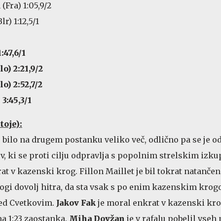
 (Fra) 1:05,9/2
r) 1:12,5/1
:47,6/1
o) 2:21,9/2
o) 2:52,7/2
3:45,3/1
toje):
e bilo na drugem postanku veliko več, odlično pa se je o
 ki se proti cilju odpravlja s popolnim strelskim izku
at v kazenski krog. Fillon Maillet je bil tokrat natančen
ogi dovolj hitra, da sta vsak s po enim kazenskim kro
ed Cvetkovim.
Jakov Fak
je moral enkrat v kazenski kro
a 1:23 zaostanka.
Miha Dovžan
je v rafalu pobelil vseh p