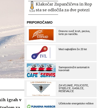
Klakočar Zupančičeva in Rop
sta se odločila za dve potezi
5,03
ih igrah v
strelom za