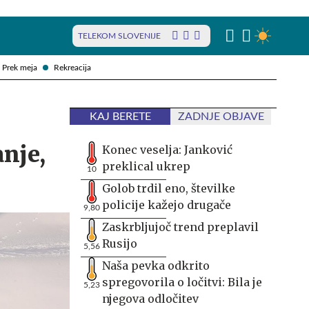
TELEKOM SLOVENIJE
Prek meja
Rekreacija
KAJ BERETE
ZADNJE OBJAVE
nje,
Konec veselja: Janković
preklical ukrep
10
Golob trdil eno, številke
policije kažejo drugače
9,80
Zaskrbljujoč trend preplavil
Rusijo
5,56
Naša pevka odkrito
spregovorila o ločitvi: Bila je
5,23
njegova odločitev