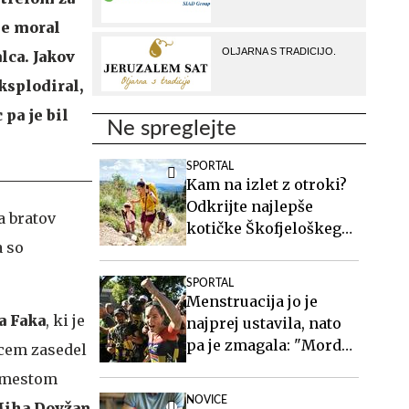
je moral
lca. Jakov
ksplodiral,
pa je bil
Ne spreglejte
SPORTAL
Kam na izlet z otroki?
Odkrijte najlepše
a bratov
kotičke Škofjeloškega
a so
hribovja.
SPORTAL
Menstruacija jo je
a Faka
, ki je
najprej ustavila, nato
pa je zmagala: "Morda
cem zasedel
sem takrat celo boljša"
2. mestom
NOVICE
iha Dovžan