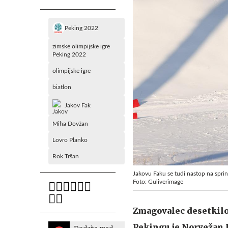
Peking 2022
zimske olimpijske igre
Peking 2022
olimpijske igre
biatlon
Jakov Fak
Miha Dovžan
Lovro Planko
Rok Tršan
Jakovu Faku se tudi nastop na sprinte
Foto: Guliverimage
Zmagovalec desetkilo
Pekingu je Norvežan 