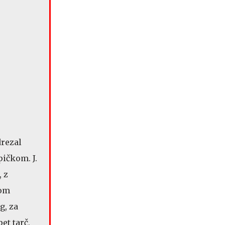
drezal
pičkom. J.
, z
gom
g, za
et tarč,