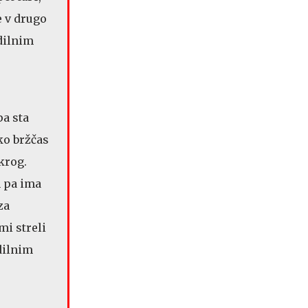
e v drugo
dilnim
pa sta
ko bržčas
 krog.
m pa ima
za
mi streli
odilnim