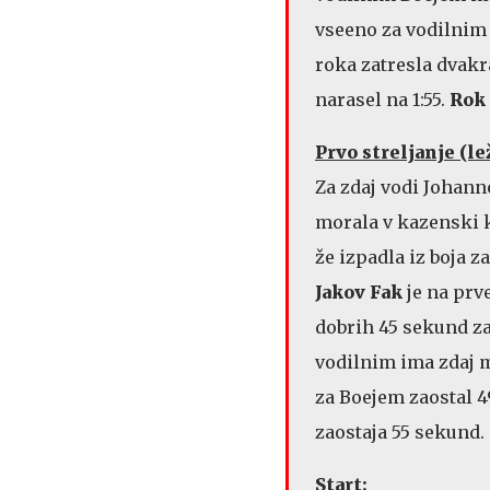
vseeno za vodilnim
roka zatresla dvakr
narasel na 1:55.
Rok
Prvo streljanje (le
Za zdaj vodi Johanne
morala v kazenski k
že izpadla iz boja z
Jakov Fak
je na prve
dobrih 45 sekund z
vodilnim ima zdaj 
za Boejem zaostal 4
zaostaja 55 sekund.
Start: