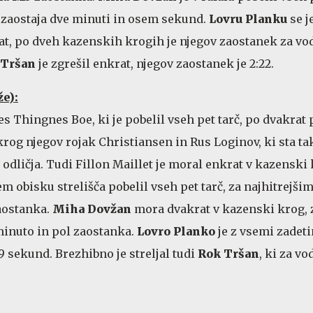
 zaostaja dve minuti in osem sekund.
Lovru Planku
se j
at, po dveh kazenskih krogih je njegov zaostanek za vo
 Tršan
je zgrešil enkrat, njegov zaostanek je 2:22.
že):
s Thingnes Boe, ki je pobelil vseh pet tarč, po dvakrat 
rog njegov rojak Christiansen in Rus Loginov, ki sta ta
a odličja. Tudi Fillon Maillet je moral enkrat v kazenski
m obisku strelišča pobelil vseh pet tarč, za najhitrejši
aostanka.
Miha Dovžan
mora dvakrat v kazenski krog, 
minuto in pol zaostanka.
Lovro Planko
je z vsemi zadeti
9 sekund. Brezhibno je streljal tudi
Rok Tršan
, ki za v