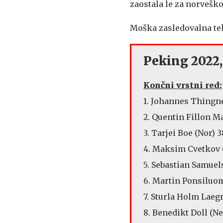
zaostala le za norveško
Moška zasledovalna tekm
Peking 2022,
Končni vrstni red:
1. Johannes Thingne
2. Quentin Fillon Mai
3. Tarjei Boe (Nor) 3
4. Maksim Cvetkov 
5. Sebastian Samuels
6. Martin Ponsiluom
7. Sturla Holm Laegr
8. Benedikt Doll (Ne