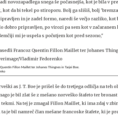
zaradi novozapadlega snega še počasnejša, kot je bila v pr
 kot da bi tekel po stiroporu. Bolj ga slišiš, bolj 'bremza
ripravljen in je zadel formo, naredi še večjo razliko, kot b
lo dobro pripravljen, po virozi pa sem kot v začaranem 
emčiji mi je uspela s počutjem kot pred sezono,"
Quentin Fillon Maillet ter Johanes Thingnes in Tarjei Boe.
enko
ški as J. T. Boe je prišel še do tretjega odličja na teh 
ago je bil zlat še z mešano norveško štafeto ter bronast
ekmi. Na tej je zmagal Fillon Maillet, ki ima zdaj v zb
i ta je bil namreč član mešane francoske štafete, ki je p