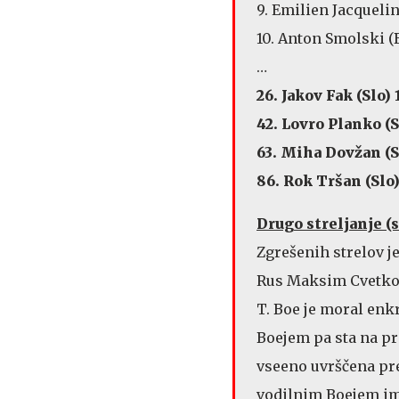
9. Emilien Jacquelin
10. Anton Smolski (Bl
…
26. Jakov Fak (Slo) 1
42. Lovro Planko (Sl
63. Miha Dovžan (Sl
86. Rok Tršan (Slo) 
Drugo streljanje (s
Zgrešenih strelov j
Rus Maksim Cvetkov,
T. Boe je moral enkr
Boejem pa sta na pr
vseeno uvrščena pr
vodilnim Boejem im