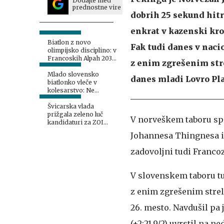
Dodajte med
prednostne vire
dobrih 25 sekund hitr
enkrat v kazenski krog
Biatlon z novo
Fak tudi danes v nac
olimpijsko disciplino: v
Francoskih Alpah 2030
z enim zgrešenim stre
kar 12 kompletov
medalj
Mlado slovensko
danes mladi Lovro Pla
biatlonko vleče v
kolesarstvo: Ne
zapiram si nobenih
vrat
Švicarska vlada
prižgala zeleno luč
V norveškem taboru spet
kandidaturi za ZOI
2038
Johannesa Thingnesa in
zadovoljni tudi Francoz
V slovenskem taboru t
z enim zgrešenim stre
26. mesto. Navdušil pa 
(+2:21,9/2) uvrstil na 