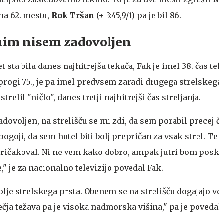
l na 62. mestu,
Rok Tršan
(+ 3:45,9/1) pa je bil 86.
anim nisem zadovoljen
let sta bila danes najhitrejša tekača, Fak je imel 38. čas t
 progi 75., je pa imel predvsem zaradi drugega strelske
trelil "ničlo", danes tretji najhitrejši čas streljanja.
dovoljen, na strelišču se mi zdi, da sem porabil precej
 pogoji, da sem hotel biti bolj prepričan za vsak strel. 
 pričakoval. Ni ne vem kako dobro, ampak jutri bom posk
," je za nacionalno televizijo povedal Fak.
olje strelskega prsta. Obenem se na strelišču dogajajo v
čja težava pa je visoka nadmorska višina," pa je poveda