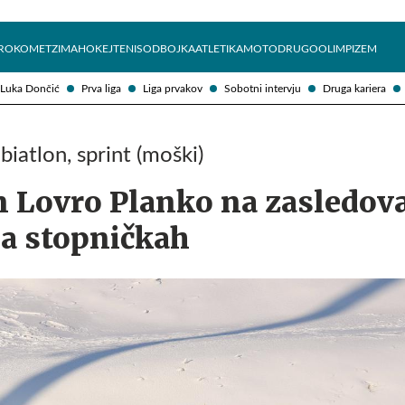
Želite prejemati e-novice?
Uživajmo pametno
ROKOMET
ZIMA
HOKEJ
TENIS
ODBOJKA
ATLETIKA
MOTO
DRUGO
OLIMPIZEM
Luka Dončić
Prva liga
Liga prvakov
Sobotni intervju
Druga kariera
iatlon, sprint (moški)
n Lovro Planko na zasledova
na stopničkah