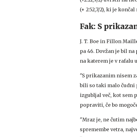
(+ 2:52,7/2), ki je konča
Fak: S prikaz
J. T. Boe in Fillon Mail
pa 46. Dovžan je bil na
na katerem je v rafalu us
"S prikazanim nisem za
bili so taki malo čudni
izgubljal več, kot sem
popraviti, če bo mogoče
"Mraz je, ne čutim najb
spremembe vetra, najve