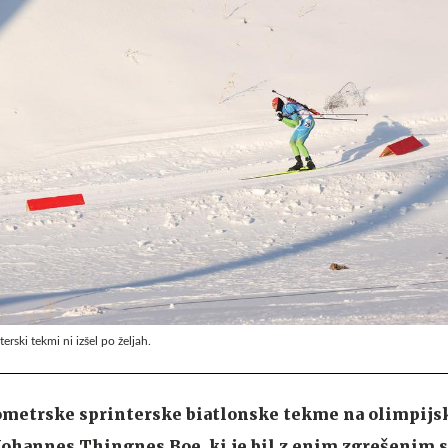
rski tekmi ni izšel po željah.
metrske sprinterske biatlonske tekme na olimpijsk
Johannes Thingnes Boe, ki je bil z enim zgrešenim 