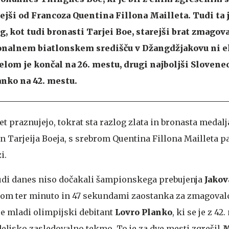
ejši od Francoza Quentina Fillona Mailleta. Tudi ta 
, kot tudi bronasti Tarjei Boe, starejši brat zmagova
ionalnem biatlonskem središču v Džangdžjakovu ni e
lom je končal na 26. mestu, drugi najboljši Slovenec 
nko na 42. mestu.
 praznujejo, tokrat sta razlog zlata in bronasta medalj
 Tarjeija Boeja, s srebrom Quentina Fillona Mailleta p
i.
udi danes niso dočakali šampionskega prebujenja
Jakov
lom ter minuto in 47 sekundami zaostanka za zmagoval
je mladi olimpijski debitant
Lovro Planko
, ki se je z 4
nedeljsko zasledovalno tekmo. To je za dve mesti zgrešil
M