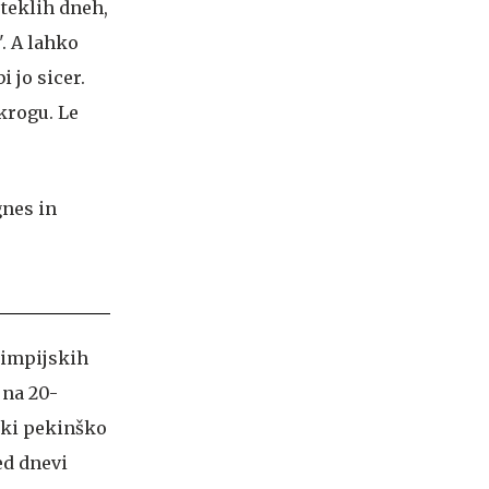
eteklih dneh,
'. A lahko
i jo sicer.
krogu. Le
olimpijskih
 na 20-
irki pekinško
red dnevi