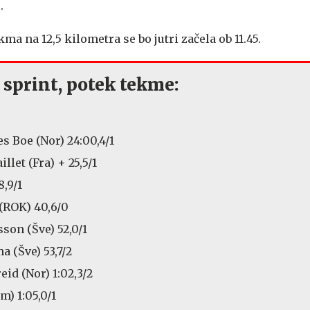
.
a na 12,5 kilometra se bo jutri začela ob 11.45.
 sprint, potek tekme:
s Boe (Nor) 24:00,4/1
llet (Fra) + 25,5/1
8,9/1
(ROK) 40,6/0
son (Šve) 52,0/1
a (Šve) 53,7/2
eid (Nor) 1:02,3/2
m) 1:05,0/1