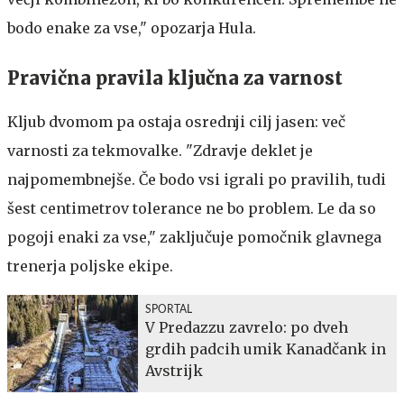
bodo enake za vse," opozarja Hula.
Pravična pravila ključna za varnost
Kljub dvomom pa ostaja osrednji cilj jasen: več
varnosti za tekmovalke. "Zdravje deklet je
najpomembnejše. Če bodo vsi igrali po pravilih, tudi
šest centimetrov tolerance ne bo problem. Le da so
pogoji enaki za vse," zaključuje pomočnik glavnega
trenerja poljske ekipe.
SPORTAL
V Predazzu zavrelo: po dveh
grdih padcih umik Kanadčank in
Avstrijk