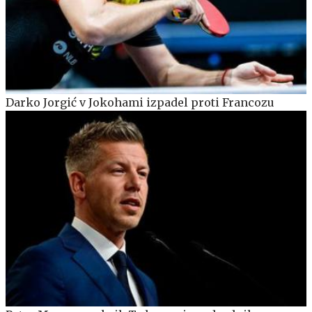
Darko Jorgić v Jokohami izpadel proti Francozu