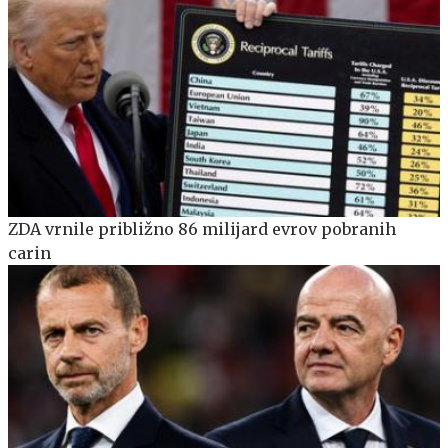
ZDA vrnile približno 86 milijard evrov pobranih
carin