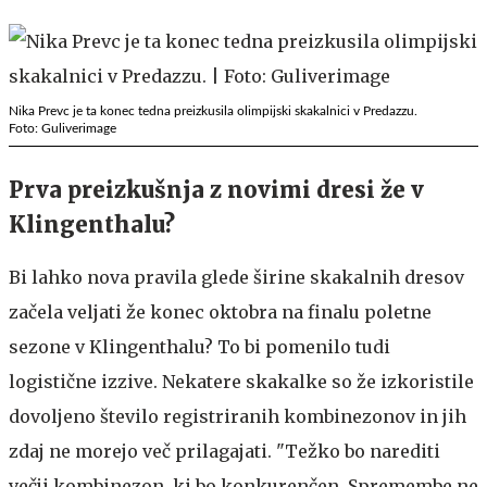
Nika Prevc je ta konec tedna preizkusila olimpijski skakalnici v Predazzu.
Foto: Guliverimage
Prva preizkušnja z novimi dresi že v
Klingenthalu?
Bi lahko nova pravila glede širine skakalnih dresov
začela veljati že konec oktobra na finalu poletne
sezone v Klingenthalu? To bi pomenilo tudi
logistične izzive. Nekatere skakalke so že izkoristile
dovoljeno število registriranih kombinezonov in jih
zdaj ne morejo več prilagajati. "Težko bo narediti
večji kombinezon, ki bo konkurenčen. Spremembe ne