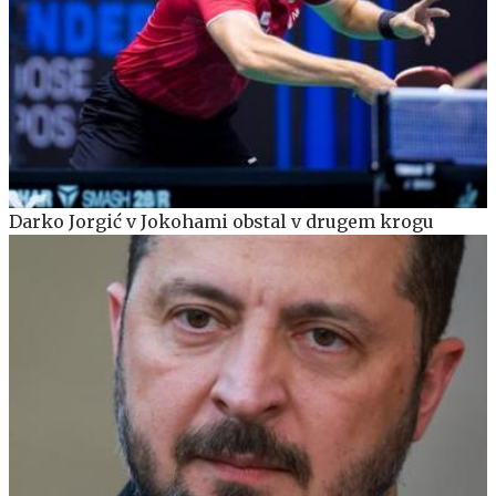
Darko Jorgić v Jokohami obstal v drugem krogu