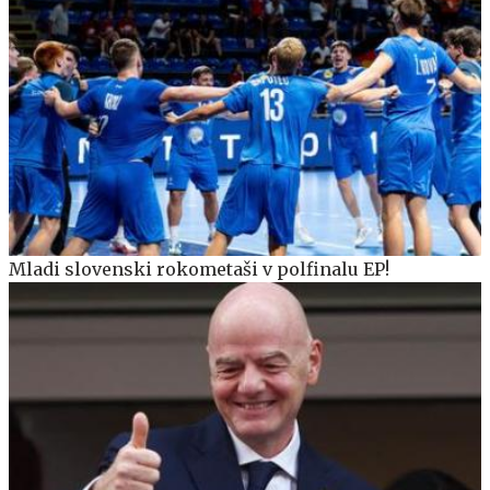
Mladi slovenski rokometaši v polfinalu EP!