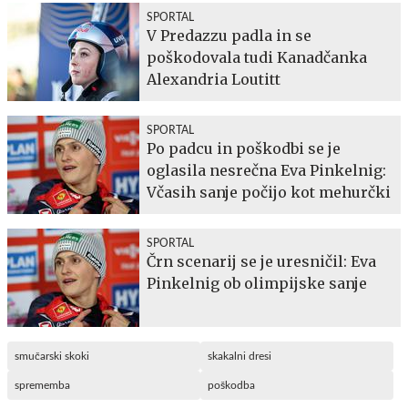
SPORTAL
V Predazzu padla in se
poškodovala tudi Kanadčanka
Alexandria Loutitt
SPORTAL
Po padcu in poškodbi se je
oglasila nesrečna Eva Pinkelnig:
Včasih sanje počijo kot mehurčki
SPORTAL
Črn scenarij se je uresničil: Eva
Pinkelnig ob olimpijske sanje
smučarski skoki
skakalni dresi
sprememba
poškodba