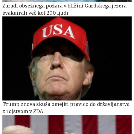
Zaradi obsežnega požara v bližini Gardskega jezera
evakuirali več kot 200 ljudi
Trump znova skuša omejiti pravico do državljanstva
z rojstvom v ZDA