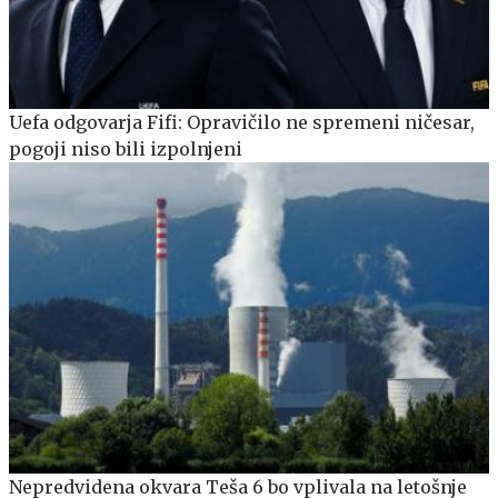
Uefa odgovarja Fifi: Opravičilo ne spremeni ničesar,
pogoji niso bili izpolnjeni
Nepredvidena okvara Teša 6 bo vplivala na letošnje