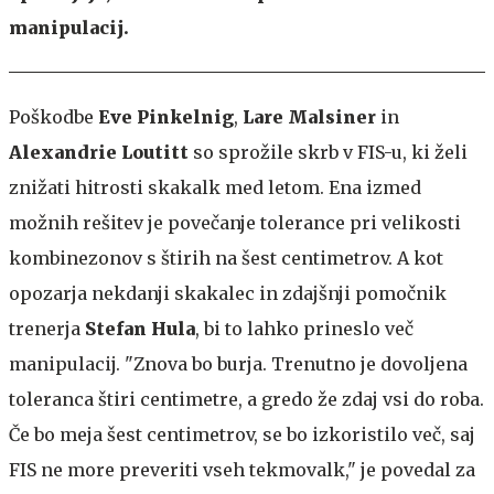
manipulacij.
Poškodbe
Eve Pinkelnig
,
Lare Malsiner
in
Alexandrie Loutitt
so sprožile skrb v FIS-u, ki želi
znižati hitrosti skakalk med letom. Ena izmed
možnih rešitev je povečanje tolerance pri velikosti
kombinezonov s štirih na šest centimetrov. A kot
opozarja nekdanji skakalec in zdajšnji pomočnik
trenerja
Stefan Hula
, bi to lahko prineslo več
manipulacij. "Znova bo burja. Trenutno je dovoljena
toleranca štiri centimetre, a gredo že zdaj vsi do roba.
Če bo meja šest centimetrov, se bo izkoristilo več, saj
FIS ne more preveriti vseh tekmovalk," je povedal za