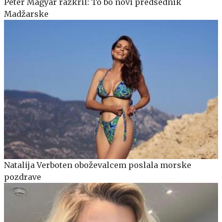
Peter Magyar razkril: To bo novi predsednik
Madžarske
Natalija Verboten oboževalcem poslala morske
pozdrave