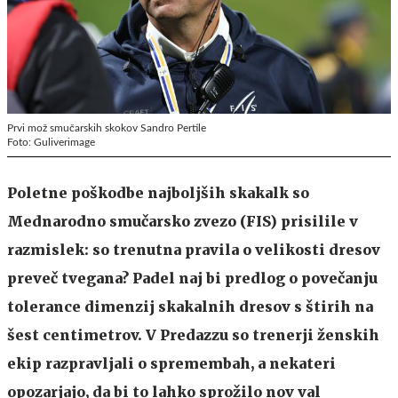
Prvi mož smučarskih skokov Sandro Pertile
Foto: Guliverimage
Poletne poškodbe najboljših skakalk so
Mednarodno smučarsko zvezo (FIS) prisilile v
razmislek: so trenutna pravila o velikosti dresov
preveč tvegana? Padel naj bi predlog o povečanju
tolerance dimenzij skakalnih dresov s štirih na
šest centimetrov. V Predazzu so trenerji ženskih
ekip razpravljali o spremembah, a nekateri
opozarjajo, da bi to lahko sprožilo nov val