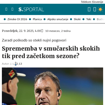
Telekom Slovenije
Zimske OI 2026
Planica
Alpsko smučanje
Skoki
Teki
Biatlo
Ponedeljek, 22. 9. 2025, 4.00
10 mesecev, 2 tedna
Zaradi poškodb so stekli nujni pogovori
Sprememba v smučarskih skokih
tik pred začetkom sezone?
Avtor:
J. L.
2,13