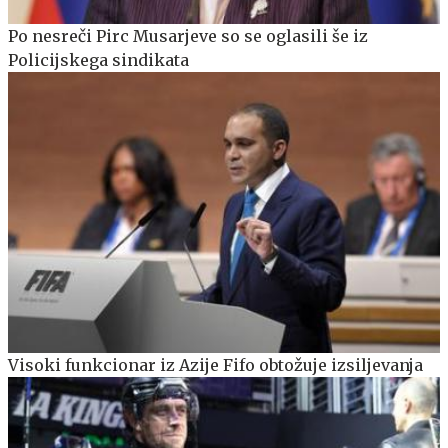
Po nesreči Pirc Musarjeve so se oglasili še iz
Policijskega sindikata
Visoki funkcionar iz Azije Fifo obtožuje izsiljevanja