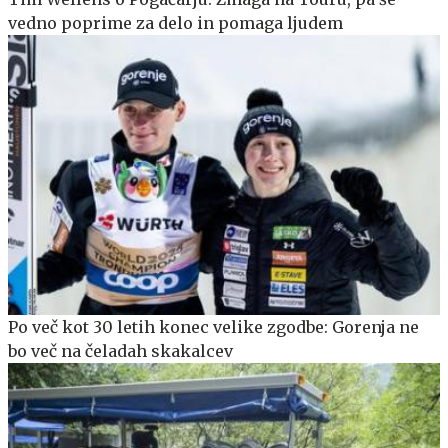
vedno poprime za delo in pomaga ljudem
Po več kot 30 letih konec velike zgodbe: Gorenja ne
bo več na čeladah skakalcev