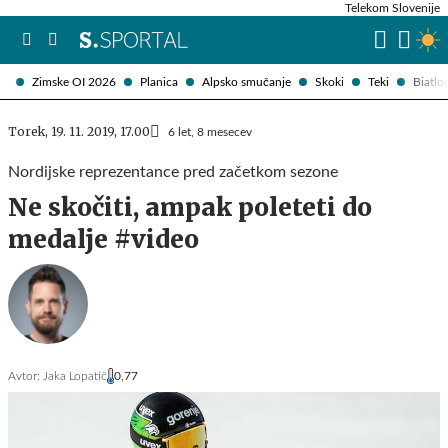
Telekom Slovenije
Zimske OI 2026
Planica
Alpsko smučanje
Skoki
Teki
Biatlo
Torek, 19. 11. 2019, 17.00
6 let, 8 mesecev
Nordijske reprezentance pred začetkom sezone
Ne skočiti, ampak poleteti do
medalje #video
Avtor:
Jaka Lopatič
0,77