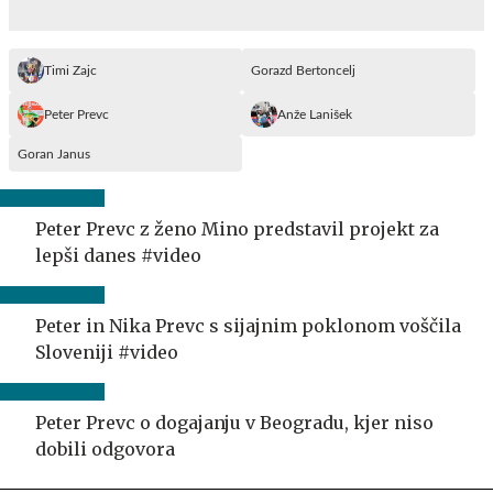
Timi Zajc
Gorazd Bertoncelj
Peter Prevc
Anže Lanišek
Goran Janus
Peter Prevc z ženo Mino predstavil projekt za
lepši danes #video
Peter in Nika Prevc s sijajnim poklonom voščila
Sloveniji #video
Peter Prevc o dogajanju v Beogradu, kjer niso
dobili odgovora