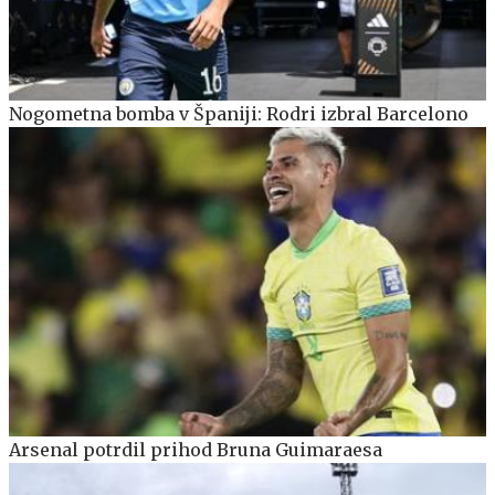
Nogometna bomba v Španiji: Rodri izbral Barcelono
Arsenal potrdil prihod Bruna Guimaraesa