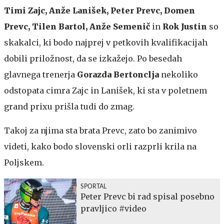
Timi Zajc, Anže Lanišek, Peter Prevc, Domen
Prevc, Tilen Bartol, Anže Semenič
in
Rok Justin
so
skakalci, ki bodo najprej v petkovih kvalifikacijah
dobili priložnost, da se izkažejo. Po besedah
glavnega trenerja
Gorazda Bertonclja
nekoliko
odstopata cimra Zajc in Lanišek, ki sta v poletnem
grand prixu prišla tudi do zmag.
Takoj za njima sta brata Prevc, zato bo zanimivo
videti, kako bodo slovenski orli razprli krila na
Poljskem.
SPORTAL
Peter Prevc bi rad spisal posebno
pravljico #video