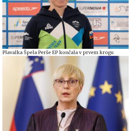
Plavalka Špela Perše EP končala v prvem krogu