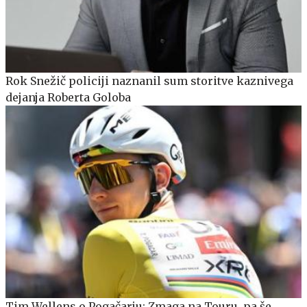
Rok Snežič policiji naznanil sum storitve kaznivega
dejanja Roberta Goloba
Tim Wellens o Pogačarju: Zmaga na Touru, pa še