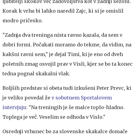
ljubitelji skokov več zadovoljstva kot v zadnji sezoni.
Korak k vrhu bi lahko naredil Zajc, ki si je omislil
modro pričesko.
"Zadnja dva treninga nista ravno kazala, da sem v
dobri formi. Počakati moramo do tekme, da vidim, na
kakšni ravni sem," je dejal Timi, ki je eno od dveh
poletnih zmag osvojil prav v Visli, kjer se bo ta konec
tedna pognal skakalni vlak.
Boljših predstav si obeta tudi izkušeni Peter Prevc, ki
je veliko povedal že
v sobotnem Sportalovem
intervjuju
: "Na treningih je še malce toplo-hladno.
Toplega je več. Veselim se odhoda v Vislo."
Osrednji vrhunec bo za slovenske skakalce domače