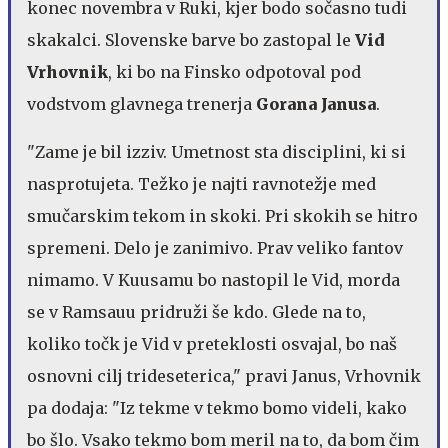
konec novembra v Ruki, kjer bodo sočasno tudi
skakalci. Slovenske barve bo zastopal le
Vid
Vrhovnik
, ki bo na Finsko odpotoval pod
vodstvom glavnega trenerja
Gorana Janusa
.
"Zame je bil izziv. Umetnost sta disciplini, ki si
nasprotujeta. Težko je najti ravnotežje med
smučarskim tekom in skoki. Pri skokih se hitro
spremeni. Delo je zanimivo. Prav veliko fantov
nimamo. V Kuusamu bo nastopil le Vid, morda
se v Ramsauu pridruži še kdo. Glede na to,
koliko točk je Vid v preteklosti osvajal, bo naš
osnovni cilj trideseterica," pravi Janus, Vrhovnik
pa dodaja: "Iz tekme v tekmo bomo videli, kako
bo šlo. Vsako tekmo bom meril na to, da bom čim