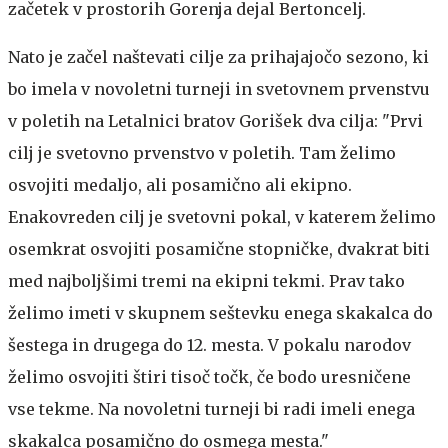
začetek v prostorih Gorenja dejal Bertoncelj.
Nato je začel naštevati cilje za prihajajočo sezono, ki
bo imela v novoletni turneji in svetovnem prvenstvu
v poletih na Letalnici bratov Gorišek dva cilja: "Prvi
cilj je svetovno prvenstvo v poletih. Tam želimo
osvojiti medaljo, ali posamično ali ekipno.
Enakovreden cilj je svetovni pokal, v katerem želimo
osemkrat osvojiti posamične stopničke, dvakrat biti
med najboljšimi tremi na ekipni tekmi. Prav tako
želimo imeti v skupnem seštevku enega skakalca do
šestega in drugega do 12. mesta. V pokalu narodov
želimo osvojiti štiri tisoč točk, če bodo uresničene
vse tekme. Na novoletni turneji bi radi imeli enega
skakalca posamično do osmega mesta."