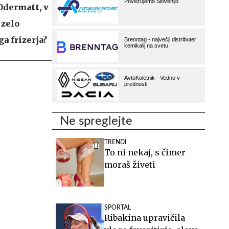
Odermatt, v
 zelo
ga frizerja?
Ne spreglejte
TRENDI
To ni nekaj, s čimer
moraš živeti
SPORTAL
Ribakina upravičila