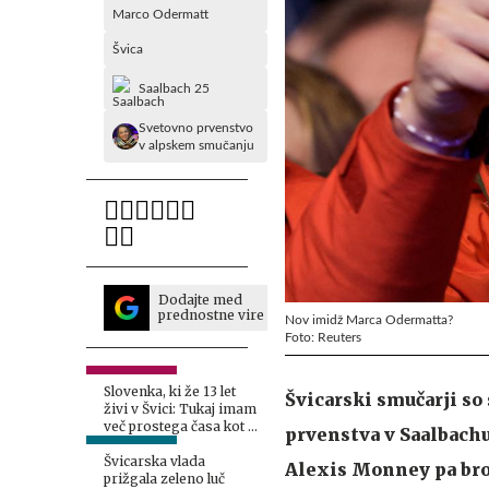
Marco Odermatt
Švica
Saalbach 25
Svetovno prvenstvo
v alpskem smučanju
Dodajte med
prednostne vire
Nov imidž Marca Odermatta?
Foto: Reuters
Slovenka, ki že 13 let
Švicarski smučarji s
živi v Švici: Tukaj imam
več prostega časa kot v
prvenstva v Saalbachu
Sloveniji
Švicarska vlada
Alexis Monney pa bron 
prižgala zeleno luč