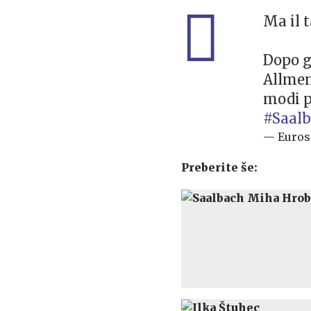
Ma il t
Dopo gl
Allmen,
modi pi
#Saal
— Euros
Preberite še: