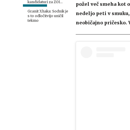
kandidaturi za ZOI
požel več smeha kot o
2038
Granit Xhaka: Sodnik je
nedeljo peti v smuku, 
s to odločitvijo uničil
tekmo
neobičajno pričesko. V