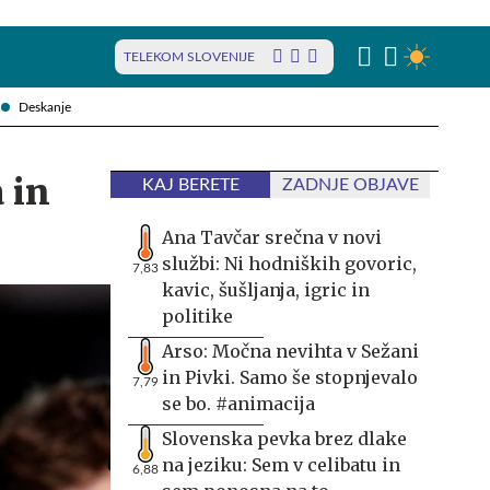
TELEKOM SLOVENIJE
Deskanje
 in
KAJ BERETE
ZADNJE OBJAVE
Ana Tavčar srečna v novi
službi: Ni hodniških govoric,
7,83
kavic, šušljanja, igric in
politike
Arso: Močna nevihta v Sežani
in Pivki. Samo še stopnjevalo
7,79
se bo. #animacija
Slovenska pevka brez dlake
na jeziku: Sem v celibatu in
6,88