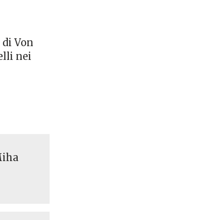
a di Von
lli nei
Miha