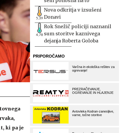
sem ponosna na to
Nova odkritja v izsušeni
Donavi
5,39
Rok Snežič policiji naznanil
sum storitve kaznivega
4,78
dejanja Roberta Goloba
etovnega
rvaka,
, ki pa je