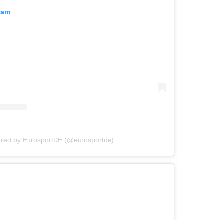
ram
ared by EurosportDE (@eurosportde)