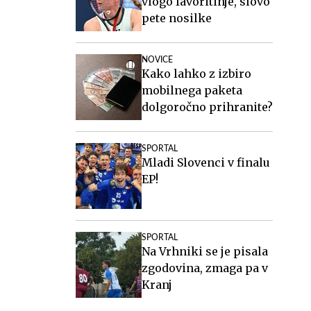
vlogo favoritinje, slovo
pete nosilke
NOVICE
Kako lahko z izbiro
mobilnega paketa
dolgoročno prihranite?
SPORTAL
Mladi Slovenci v finalu
EP!
SPORTAL
Na Vrhniki se je pisala
zgodovina, zmaga pa v
Kranj