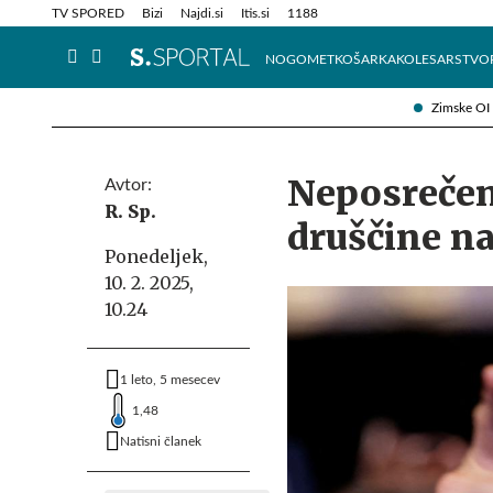
Info in obvestila
Tehnik
TV SPORED
Bizi
Najdi.si
Itis.si
1188
NOGOMET
KOŠARKA
KOLESARSTVO
Zimske OI
Neposrečen
Avtor:
R. Sp.
druščine na
Ponedeljek,
10. 2. 2025,
10.24
1 leto, 5 mesecev
1,48
Natisni članek