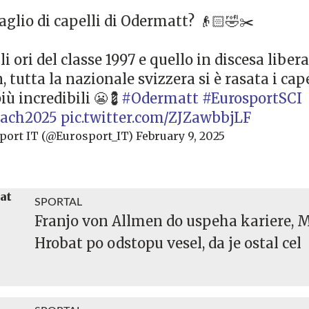
aglio di capelli di Odermatt? 👴🏻🤣✂️
i ori del classe 1997 e quello in discesa liber
 tutta la nazionale svizzera si è rasata i cape
ù incredibili 😬💈
#Odermatt
#EurosportSCI
bach2025
pic.twitter.com/ZJZawbbjLF
port IT (@Eurosport_IT)
February 9, 2025
SPORTAL
Franjo von Allmen do uspeha kariere, 
Hrobat po odstopu vesel, da je ostal cel