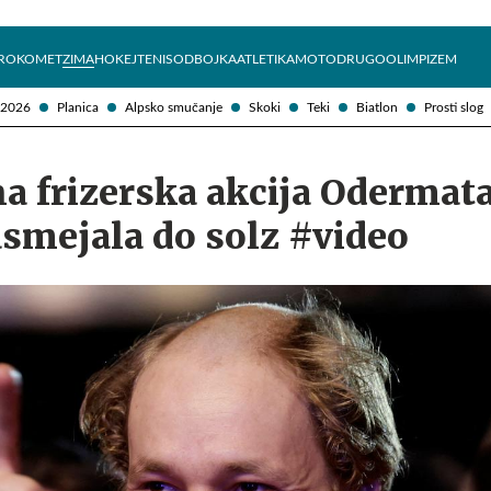
Želite prejemati e-novice?
Uživajmo pametno
ROKOMET
ZIMA
HOKEJ
TENIS
ODBOJKA
ATLETIKA
MOTO
DRUGO
OLIMPIZEM
 2026
Planica
Alpsko smučanje
Skoki
Teki
Biatlon
Prosti slog
a frizerska akcija Odermata
smejala do solz #video