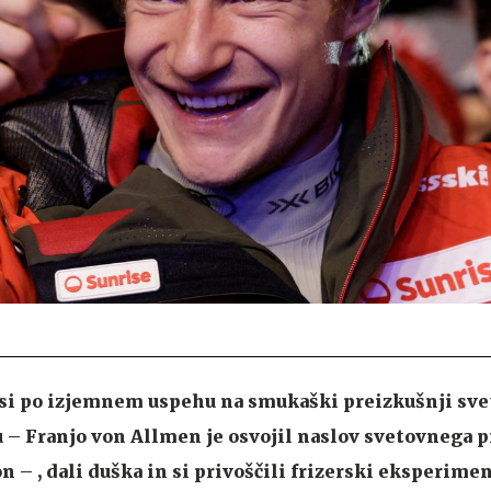
o si po izjemnem uspehu na smukaški preizkušnji sv
 – Franjo von Allmen je osvojil naslov svetovnega p
– , dali duška in si privoščili frizerski eksperiment