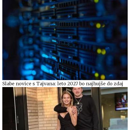
Slabe novice s Tajvana: leto 2027 bo najhujše do zdaj