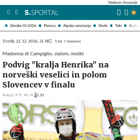
Telekom Slovenije
Zimske OI 2026
Planica
Alpsko smučanje
Skoki
Teki
Biatlo
Torek, 22. 12. 2020, 21.38
5 let, 7 mesecev
Madonna di Campiglio, slalom, moški
Podvig "kralja Henrika" na
norveški veselici in polom
Slovencev v finalu
Avtorji:
R. P.,
Pe. M.
2,33