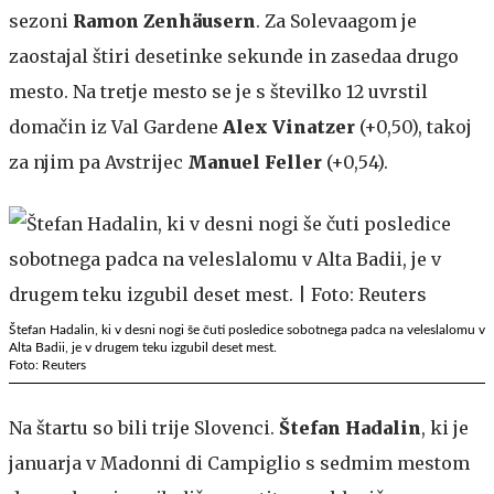
sezoni
Ramon Zenhäusern
. Za Solevaagom je
zaostajal štiri desetinke sekunde in zasedaa drugo
mesto. Na tretje mesto se je s številko 12 uvrstil
domačin iz Val Gardene
Alex Vinatzer
(+0,50), takoj
za njim pa Avstrijec
Manuel Feller
(+0,54).
Štefan Hadalin, ki v desni nogi še čuti posledice sobotnega padca na veleslalomu v
Alta Badii, je v drugem teku izgubil deset mest.
Foto: Reuters
Na štartu so bili trije Slovenci.
Štefan Hadalin
, ki je
januarja v Madonni di Campiglio s sedmim mestom