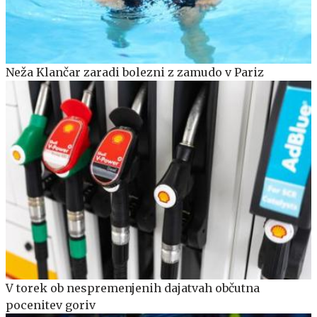
Neža Klančar zaradi bolezni z zamudo v Pariz
V torek ob nespremenjenih dajatvah občutna
pocenitev goriv