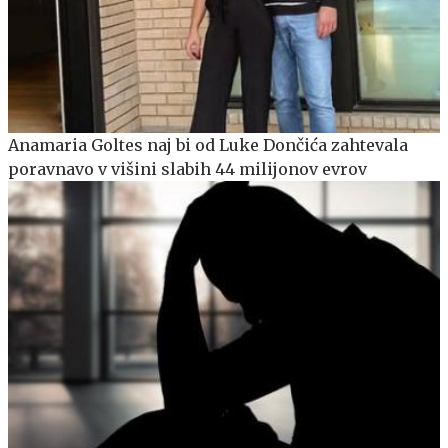
Anamaria Goltes naj bi od Luke Dončića zahtevala
poravnavo v višini slabih 44 milijonov evrov