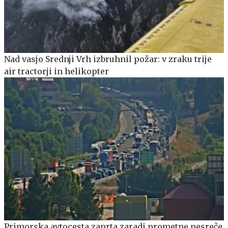
Nad vasjo Srednji Vrh izbruhnil požar: v zraku trije
air tractorji in helikopter
Primorska avtocesta zaprta zaradi prometne nesreče