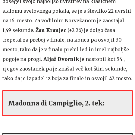
dosegel svojo najboljšo uvrstitev na klasičnem
slalomu svetovnega pokala, se je s številko 22 uvrstil
na 16. mesto. Za vodilnim Norvežanom je zaostajal
1,49 sekunde.
Žan Kranjec
(+2,26) je dolgo časa
trepetal za preboj v finale, na koncu pa osvojil 30.
mesto, tako da je v finalu prebil led in imel najboljše
pogoje na progi.
Aljaž Dvornik
je nastopil kot 54.,
njegov zaostanek pa je znašal več kot štiri sekunde,
tako da je izpadel iz boja za finale in osvojil 47. mesto.
Madonna di Campiglio, 2. tek: