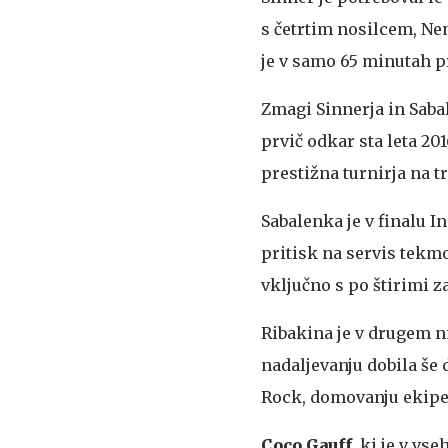
s četrtim nosilcem, N
je v samo 65 minutah pr
Zmagi Sinnerja in Sabal
prvič odkar sta leta 20
prestižna turnirja na t
Sabalenka je v finalu 
pritisk na servis tekmo
vključno s po štirimi z
Ribakina je v drugem niz
nadaljevanju dobila še 
Rock, domovanju ekip
Coco Gauff
, ki je v vs