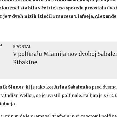
kurenci sta bila v četrtek na sporedu preostala dva 
r je v dveh nizih izločil Francesa Tiafoeja, Alexande
SPORTAL
V polfinalu Miamija nov dvoboj Sabale
Ribakine
nik Sinner
, ki je tako kot
Arina Sabalenka
pred dvema
v Indian Wellsu, se je uvrstil polfinale. Italijan je s 6:2,
iafoeja
.
 71 minut, da je premagal Tiafoeja in si zagotovil polfin