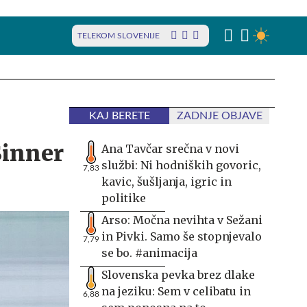
TELEKOM SLOVENIJE
KAJ BERETE
ZADNJE OBJAVE
Sinner
Ana Tavčar srečna v novi
službi: Ni hodniških govoric,
7,83
kavic, šušljanja, igric in
politike
Arso: Močna nevihta v Sežani
in Pivki. Samo še stopnjevalo
7,79
se bo. #animacija
Slovenska pevka brez dlake
na jeziku: Sem v celibatu in
6,88