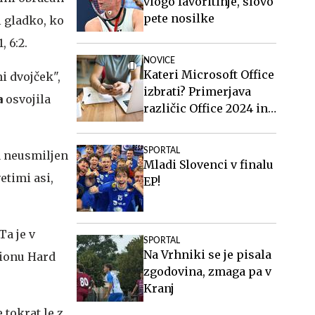
vlogo favoritinje, slovo
pete nosilke
 gladko, ko
 6:2.
NOVICE
Kateri Microsoft Office
i dvojček",
izbrati? Primerjava
a
osvojila
različic Office 2024 in
Office 2021.
SPORTAL
a neusmiljen
Mladi Slovenci v finalu
etimi asi,
EP!
Ta je v
SPORTAL
Na Vrhniki se je pisala
dionu Hard
zgodovina, zmaga pa v
Kranj
e tokrat le z