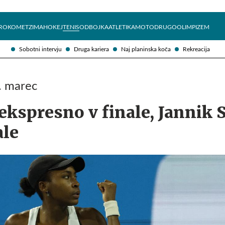
Želite prejemati e-novice?
Uživajmo pametno
ROKOMET
ZIMA
HOKEJ
TENIS
ODBOJKA
ATLETIKA
MOTO
DRUGO
OLIMPIZEM
Sobotni intervju
Druga kariera
Naj planinska koča
Rekreacija
6. marec
ekspresno v finale, Jannik 
ale