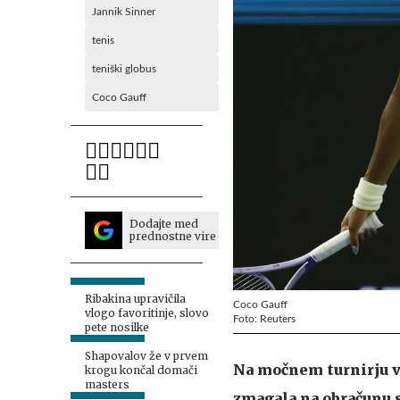
Jannik Sinner
tenis
teniški globus
Coco Gauff
Dodajte med
prednostne vire
Ribakina upravičila
Coco Gauff
vlogo favoritinje, slovo
Foto: Reuters
pete nosilke
Shapovalov že v prvem
Na močnem turnirju v 
krogu končal domači
masters
zmagala na obračunu s