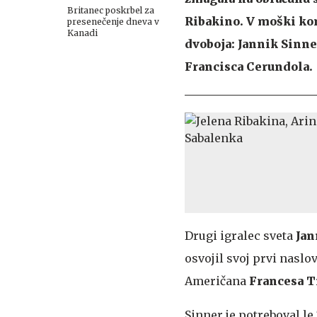
Britanec poskrbel za
Ribakino. V moški kon
presenečenje dneva v
Kanadi
dvoboja: Jannik Sinne
Francisca Cerundola.
Drugi igralec sveta
Jan
osvojil svoj prvi naslov 
Američana
Francesa T
Sinner je potreboval le