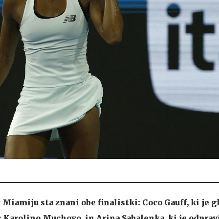
Miamiju sta znani obe finalistki: Coco Gauff, ki je 
 Karolino Muchovo, in Arina Sabalenka, ki je odprav