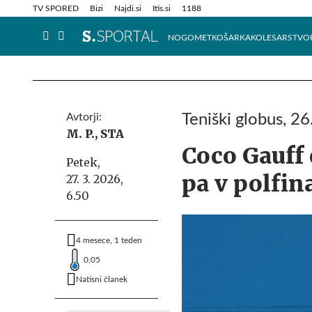
Info in obvestila
Tehnik
TV SPORED
Bizi
Najdi.si
Itis.si
1188
NOGOMET
KOŠARKA
KOLESARSTVO
Avtorji:
Teniški globus, 2
M. P.,
STA
Coco Gauff 
Petek,
pa v polfin
27. 3. 2026,
6.50
4 mesece, 1 teden
0,05
Natisni članek