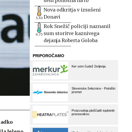
sem ponosna na to
Nova odkritja v izsušeni
Donavi
5,43
Rok Snežič policiji naznanil
sum storitve kaznivega
4,75
dejanja Roberta Goloba
gladko
ila Jeleno