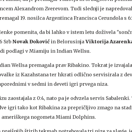
emcem Alexandrom Zverevom. Tudi slednji je napredoval
emagal 19. nosilca Argentinca Francisca Cerundola s 6:1,
enke pomenita, da bi lahko v istem letu doživela "sončn
16 Srb
Novak Đoković
in Belorusinja
Viktorija Azarenk
rdi podlagi v Miamiju in Indian Wellsu.
Indian Wellsa premagala prav Ribakino. Tokrat je izvajal
valke iz Kazahstana ter hkrati odlično servisirala z dev
aporednimi v sedmi in deveti igri prvega niza.
u zaostajala z 0:4, nato pa je odvzela servis Sabalenki. 
dve igri tako kot Ribakina za prepričljivo zmago na sta
e ameriškega nogometa Miami Dolphins.
eh prejšnjih štirih tekmah potrebovala tri nize za slavje, j