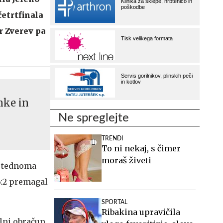
četrtfinala
r Zverev pa
nke in
Ne spreglejte
TRENDI
To ni nekaj, s čimer
moraš živeti
 tednoma
 6:2 premagal
SPORTAL
Ribakina upravičila
alni obračun