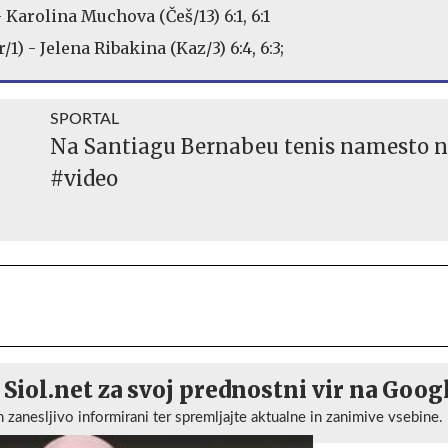
 Karolina Muchova (Češ/13) 6:1, 6:1
1) - Jelena Ribakina (Kaz/3) 6:4, 6:3;
SPORTAL
Na Santiagu Bernabeu tenis namesto 
#video
 Siol.net za svoj prednostni vir na Goog
n zanesljivo informirani ter spremljajte aktualne in zanimive vsebine.