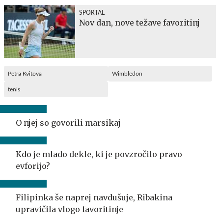
SPORTAL
Nov dan, nove težave favoritinj
Petra Kvitova
Wimbledon
tenis
O njej so govorili marsikaj
Kdo je mlado dekle, ki je povzročilo pravo
evforijo?
Filipinka še naprej navdušuje, Ribakina
upravičila vlogo favoritinje