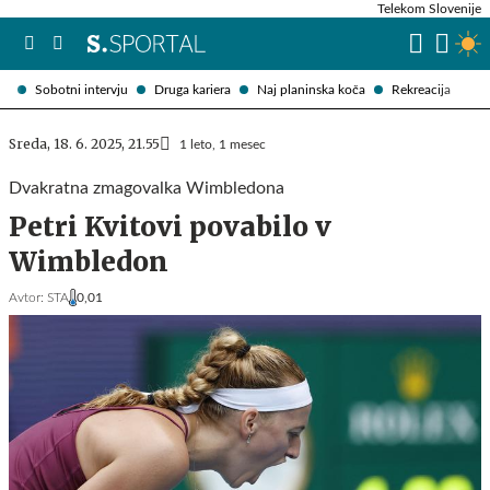
Telekom Slovenije
Sobotni intervju
Druga kariera
Naj planinska koča
Rekreacija
Sreda, 18. 6. 2025, 21.55
1 leto, 1 mesec
Dvakratna zmagovalka Wimbledona
Petri Kvitovi povabilo v
Wimbledon
Avtor:
STA
0,01