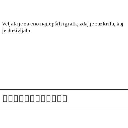
Veljala je za eno najlepših igralk, zdaj je razkrila, kaj
je doživljala
Nova sezona prinaša spremembe na področju sojenja.
Kaj vse bo drugače?