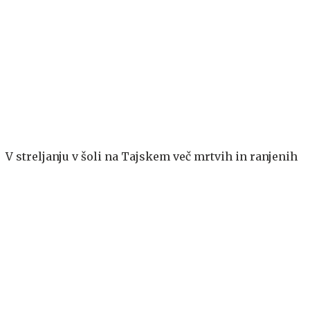
V streljanju v šoli na Tajskem več mrtvih in ranjenih