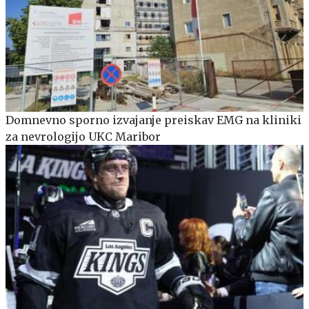
Domnevno sporno izvajanje preiskav EMG na kliniki
za nevrologijo UKC Maribor