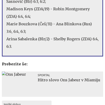
Sasnovič (Blr) 6:3, 6:2;
Madison Keys (ZDA/19) - Robin Montgomery
(ZDA) 6:4, 6:4;
Marie Bouzkova (Češ/31) - Ana Blinkova (Rus)
3:6, 6:4, 6:3;
Arina Sabalenka (Blr/2) - Shelby Rogers (ZDA) 6:4,
6:3.
Preberite še:
SPORTAL
Hitro slovo Ons Jabeur v Miamiju
teniški globus