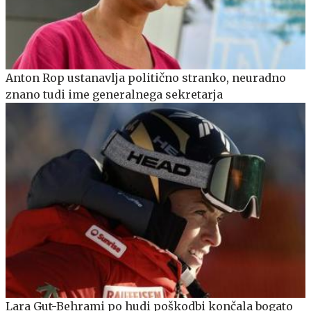
Anton Rop ustanavlja politično stranko, neuradno
znano tudi ime generalnega sekretarja
Lara Gut-Behrami po hudi poškodbi končala bogato