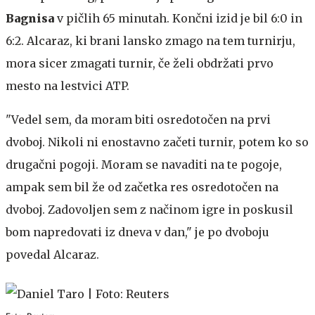
Bagnisa
v pičlih 65 minutah. Končni izid je bil 6:0 in
6:2. Alcaraz, ki brani lansko zmago na tem turnirju,
mora sicer zmagati turnir, če želi obdržati prvo
mesto na lestvici ATP.
"Vedel sem, da moram biti osredotočen na prvi
dvoboj. Nikoli ni enostavno začeti turnir, potem ko so
drugačni pogoji. Moram se navaditi na te pogoje,
ampak sem bil že od začetka res osredotočen na
dvoboj. Zadovoljen sem z načinom igre in poskusil
bom napredovati iz dneva v dan," je po dvoboju
povedal Alcaraz.