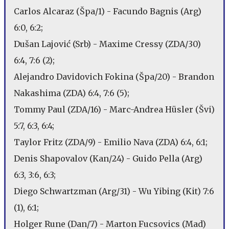
Carlos Alcaraz (Špa/1) - Facundo Bagnis (Arg)
6:0, 6:2;
Dušan Lajović (Srb) - Maxime Cressy (ZDA/30)
6:4, 7:6 (2);
Alejandro Davidovich Fokina (Špa/20) - Brandon
Nakashima (ZDA) 6:4, 7:6 (5);
Tommy Paul (ZDA/16) - Marc-Andrea Hüsler (Švi)
5:7, 6:3, 6:4;
Taylor Fritz (ZDA/9) - Emilio Nava (ZDA) 6:4, 6:1;
Denis Shapovalov (Kan/24) - Guido Pella (Arg)
6:3, 3:6, 6:3;
Diego Schwartzman (Arg/31) - Wu Yibing (Kit) 7:6
(1), 6:1;
Holger Rune (Dan/7) - Marton Fucsovics (Mad)