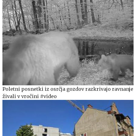
Poletni posnetki iz osrčja gozdov razkrivajo ravnanje
živali v vročini #video