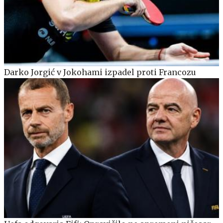
Darko Jorgić v Jokohami izpadel proti Francozu