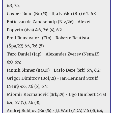
6:3, 7:5;
Casper Ruud (Nor/3) - Ilja Ivaška (Blr) 6:2, 6:3;
Botic van de Zandschulp (Niz/26) - Alexei
Popyrin (Avs) 4:6, 7:6 (4), 6:2
Emil Ruusuvuori (Fin) - Roberto Bautista
(Špa/22) 6:4, 7:6 (5)
Taro Daniel (Jap) - Alexander Zverev (Nem/13)
6:0, 6:4;
Jannik Sinner (Ita/10) - Laslo Đere (Srb) 6:4, 6:2;
Grigor Dimitrov (Bol/21) - Jan-Lennard Struff
(Nem) 4:6, 7:6 (5), 6:4;
Miomir Kecmanović (Srb/29) - Ugo Humbert (Fra)
6:4, 6:7 (5), 7:6 (3);
Andrej Rubljov (Rus/6) - J.J. Wolf (ZDA) 7:6 (3), 6:4;