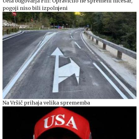
Uefa odgovarja Fifi: Opravičilo ne spremeni ničesar,
pogoji niso bili izpolnjeni
Na Vršič prihaja velika sprememba