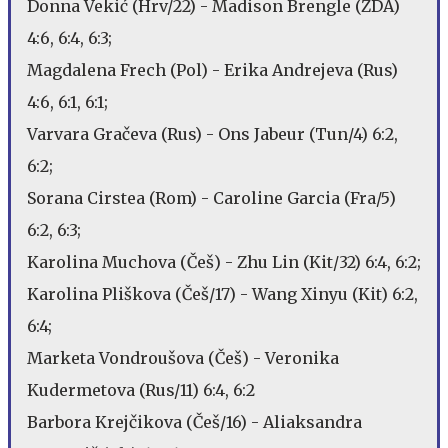
Donna Vekić (Hrv/22) - Madison Brengle (ZDA)
4:6, 6:4, 6:3;
Magdalena Frech (Pol) - Erika Andrejeva (Rus)
4:6, 6:1, 6:1;
Varvara Gračeva (Rus) - Ons Jabeur (Tun/4) 6:2,
6:2;
Sorana Cirstea (Rom) - Caroline Garcia (Fra/5)
6:2, 6:3;
Karolina Muchova (Češ) - Zhu Lin (Kit/32) 6:4, 6:2;
Karolina Pliškova (Češ/17) - Wang Xinyu (Kit) 6:2,
6:4;
Marketa Vondroušova (Češ) - Veronika
Kudermetova (Rus/11) 6:4, 6:2
Barbora Krejčikova (Češ/16) - Aliaksandra