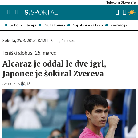
Telekom Slovenije
Sobotni intervju
Druga kariera
Naj planinska koča
Rekreacija
Sobota, 25. 3. 2023, 8.12
3 leta, 4 mesece
Teniški globus, 25. marec
Alcaraz je oddal le dve igri,
Japonec je šokiral Zvereva
Avtor:
B. B.
0,13