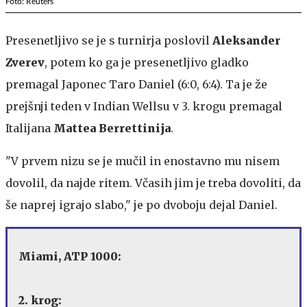
Foto: Reuters
Presenetljivo se je s turnirja poslovil
Aleksander
Zverev
, potem ko ga je presenetljivo gladko
premagal Japonec Taro Daniel (6:0, 6:4). Ta je že
prejšnji teden v Indian Wellsu v 3. krogu premagal
Italijana
Mattea Berrettinija
.
"V prvem nizu se je mučil in enostavno mu nisem
dovolil, da najde ritem. Včasih jim je treba dovoliti, da
še naprej igrajo slabo," je po dvoboju dejal Daniel.
Miami, ATP 1000:
2. krog: