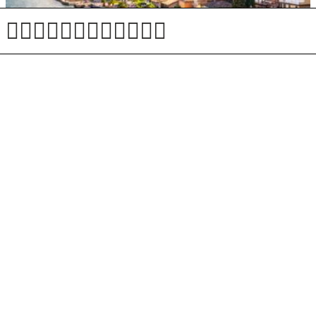
Zaradi obsežnega požara v bližini Gardskega jezera
evakuirali več kot 200 ljudi
Tim Wellens o Pogačarju: Zmaga na Touru, pa še