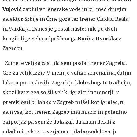
Vujović
zaplul v trenerske vode in bil med drugim
selektor Srbije in Črne gore ter trener Ciudad Reala
in Vardarja. Danes je postal naslednik po dveh
krogih lige Seha odpuščenega
Borisa Dvorška
v
Zagrebu.
"Zame je velika čast, da sem postal trener Zagreba.
Gre za velik izziv. V meni je veliko adrenalina, čutim
lakoto po naslovih. Zagreb je klub z bogato tradicijo,
skozi katerega so šli veliki igralci in trenerji. V
preteklosti bi lahko v Zagreb prišel kot igralec, tu
sem vsaj kot trener. Zagreb ima mlado in potentno
ekipo, jaz pa sem že dokazal, da znam delati z
mladimi. Iskreno verjamem, da bo sodelovanje