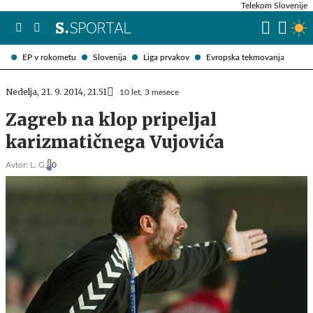
Telekom Slovenije
EP v rokometu
Slovenija
Liga prvakov
Evropska tekmovanja
Nedelja, 21. 9. 2014, 21.51
10 let, 3 mesece
Zagreb na klop pripeljal
karizmatičnega Vujovića
Avtor:
L. G.
0