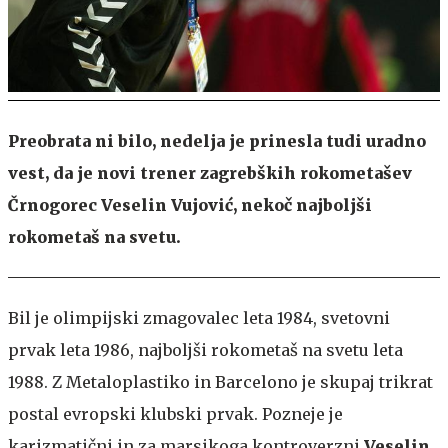
Preobrata ni bilo, nedelja je prinesla tudi uradno
vest, da je novi trener zagrebških rokometašev
Črnogorec Veselin Vujović, nekoč najboljši
rokometaš na svetu.
Bil je olimpijski zmagovalec leta 1984, svetovni
prvak leta 1986, najboljši rokometaš na svetu leta
1988. Z Metaloplastiko in Barcelono je skupaj trikrat
postal evropski klubski prvak. Pozneje je
karizmatični in za marsikoga kontroverzni
Veselin