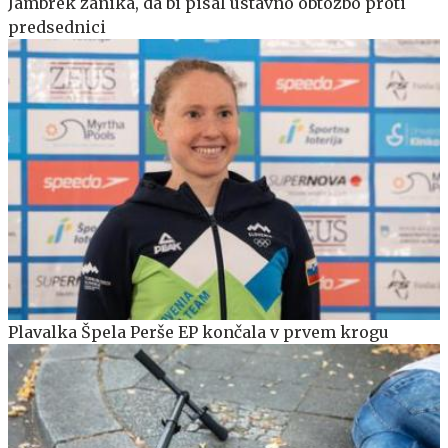
Jambrek zanika, da bi pisal ustavno obtožbo proti
predsednici
Plavalka Špela Perše EP končala v prvem krogu