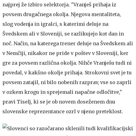
najprej že izbiro selektorja. "Vranješ prihaja iz
povsem drugačnega okolja. Njegova mentaliteta,
slog vodenja in igralci, s katerimi deluje na
Švedskem ali v Sloveniji, se razlikujejo kot dan in
noč. Način, na katerega trener deluje na Švedskem ali
v Nemčiji, nikakor ne pride v poštev v Sloveniji, ker
gre za povsem različna okolja. Nihče Vranješu tudi ni
povedal, v kakšno okolje prihaja. Strokovni svet je tu
povsem zatajil, ni bilo nobenih razprav, vse so zaprli
v ozkem krogu in sprejemali napačne odločitve,"
pravi Tiselj, ki se je ob novem doseženem dnu
slovenske reprezentance ozrl v njeno preteklost.