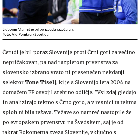
Ljubomir Vranješ je bil po izpadu razočaran.
Foto: Vid Ponikvar/Sportida
Četudi je bil poraz Slovenije proti Črni gori za večino
nepričakovan, pa nad razpletom prvenstva za
slovensko izbrano vrsto ni presenečen nekdanji
selektor
Tone Tiselj
, ki je s Slovenijo leta 2004 na
domačem EP osvojil srebrno odličje. "Vsi zdaj gledajo
in analizirajo tekmo s Črno goro, a v resnici ta tekma
sploh ni bila težava. Težave so namreč nastopile že
po evropskem prvenstvu na Švedskem, saj je od
takrat Rokometna zveza Slovenije, vključno s