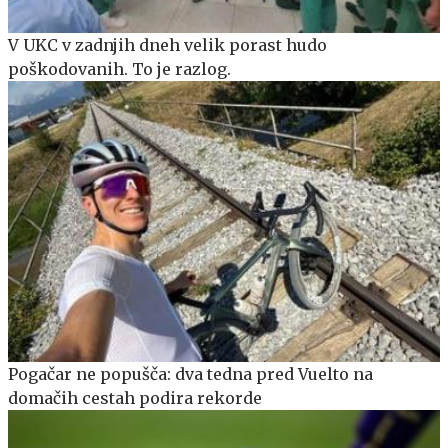
V UKC v zadnjih dneh velik porast hudo
poškodovanih. To je razlog.
Pogačar ne popušča: dva tedna pred Vuelto na
domačih cestah podira rekorde