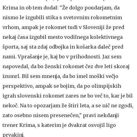
Krima in ob tem dodal: "Že dolgo poudarjam, da
nismo le izgubili stika s svetovnim rokometnim
vrhom, ampak je rokomet tudi v Sloveniji že pred
nekaj časa izgubil mesto vodilnega kolektivnega
športa, saj sta zdaj odbojka in košarka daleč pred
nami. Vprašanje je, kaj bo v prihodnosti. Jaz sem
napovedal, da bo ženski rokomet čez dve leti skoraj
izumrl. Bil sem mnenja, da bo imel moški večjo
perspektivo, ampak se bojim, da po olimpijskih
igrah slovenski rokomet zares ne bo več to, kar je bil
nekoč. Na to opozarjam že štiri leta, a se nič ne zgodi,
zato osebno nisem presenečen," pravi nekdanji
trener Krima, s katerim je dvakrat osvojil ligo
prvakinj.