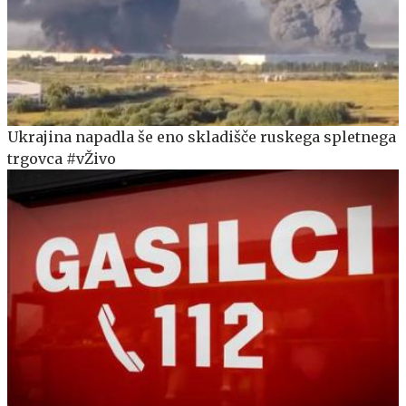
Ukrajina napadla še eno skladišče ruskega spletnega
trgovca #vŽivo