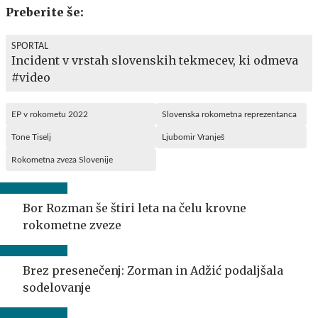
Preberite še:
SPORTAL
Incident v vrstah slovenskih tekmecev, ki odmeva
#video
EP v rokometu 2022
Slovenska rokometna reprezentanca
Tone Tiselj
Ljubomir Vranješ
Rokometna zveza Slovenije
Bor Rozman še štiri leta na čelu krovne
rokometne zveze
Brez presenečenj: Zorman in Adžić podaljšala
sodelovanje