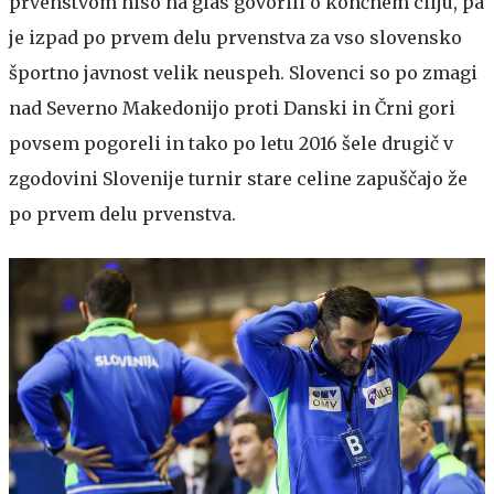
prvenstvom niso na glas govorili o končnem cilju, pa
je izpad po prvem delu prvenstva za vso slovensko
športno javnost velik neuspeh. Slovenci so po zmagi
nad Severno Makedonijo proti Danski in Črni gori
povsem pogoreli in tako po letu 2016 šele drugič v
zgodovini Slovenije turnir stare celine zapuščajo že
po prvem delu prvenstva.