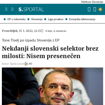
Telekom Slovenije
EP v rokometu
Slovenija
Liga prvakov
Evropska tekmovanja
Ponedeljek, 17. 1. 2022, 22.15
4 leta, 6 mesecev
Tone Tiselj po izpadu Slovenije z EP
Nekdanji slovenski selektor brez
milosti: Nisem presenečen
Avtor:
Špela Lenart
6,90