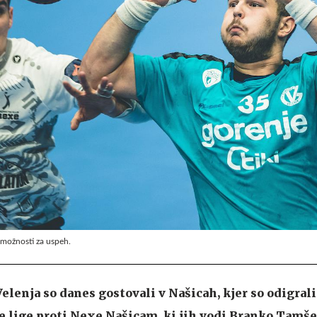
 možnosti za uspeh.
lenja so danes gostovali v Našicah, kjer so odigral
e lige proti Nexe Našicam, ki jih vodi Branko Tamše