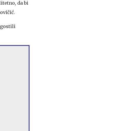
itetno, da bi
ovičić.
gostili