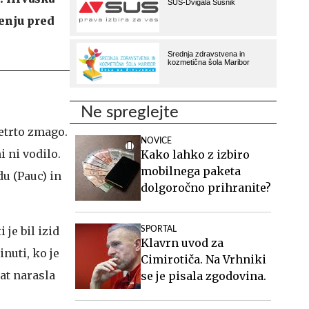
lenju pred
Ne spreglejte
etrto zmago.
NOVICE
i ni vodilo.
Kako lahko z izbiro
mobilnega paketa
u (Pauc) in
dolgoročno prihranite?
je bil izid
SPORTAL
Klavrn uvod za
nuti, ko je
Cimirotiča. Na Vrhniki
at narasla
se je pisala zgodovina.