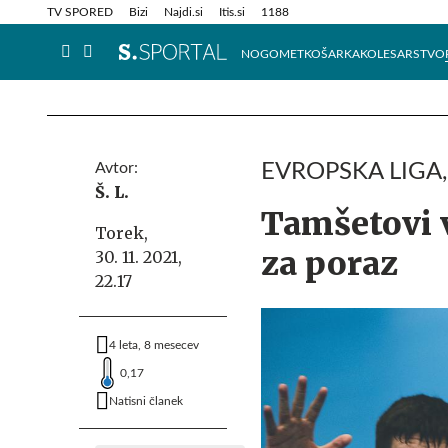
Info in obvestila
Tehnik
TV SPORED
Bizi
Najdi.si
Itis.si
1188
NOGOMET
KOŠARKA
KOLESARSTVO
Avtor:
EVROPSKA LIGA,
Š. L.
Tamšetovi v
Torek,
za poraz
30. 11. 2021,
22.17
4 leta, 8 mesecev
0,17
Natisni članek