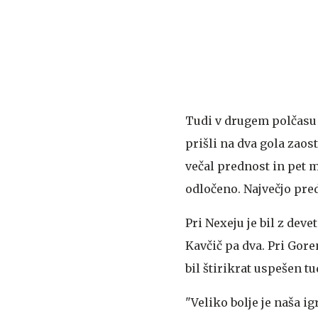
Tudi v drugem polčasu s
prišli na dva gola zaos
večal prednost in pet m
odločeno. Največjo predn
Pri Nexeju je bil z deve
Kavčič pa dva. Pri Goren
bil štirikrat uspešen t
"Veliko bolje je naša ig