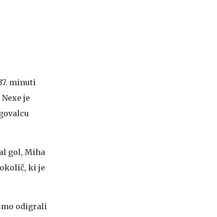
37. minuti
 Nexe je
agovalcu
dal gol, Miha
okolič, ki je
ismo odigrali