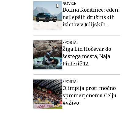
NOVICE
Dolina Koritnice: eden
najlepših družinskih
izletov v Julijskih
Alpah
SPORTAL
Žiga Lin Hočevar do
šestega mesta, Naja
Pinterič 12.
SPORTAL
Olimpija proti močno
spremenjenemu Celju
#vŽivo