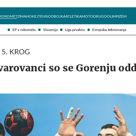
Želite prejemati e-novice?
Uživajmo pametno
ROKOMET
ZIMA
HOKEJ
TENIS
ODBOJKA
ATLETIKA
MOTO
DRUGO
OLIMPIZEM
EP v rokometu
Slovenija
Liga prvakov
Evropska tekmovanja
 5. KROG
arovanci so se Gorenju odd