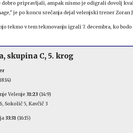
dobro pripravljali, ampak nismo je odigrali dovolj kval
age," je po koncu srečanja dejal velenjski trener Zoran J
njo tekmo v tem tekmovanju igrali 7. decembra, ko bodo 
a, skupina C, 5. krog
er
18:14)
nje Velenje
31:23
(14:9)
6, Sokolič 5, Kavčič 3
oja
33:31
(16:15)