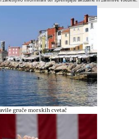
n zanesljivo informirani ter spremljajte aktualne in zanimive vsebine.
avile gruče morskih cvetač