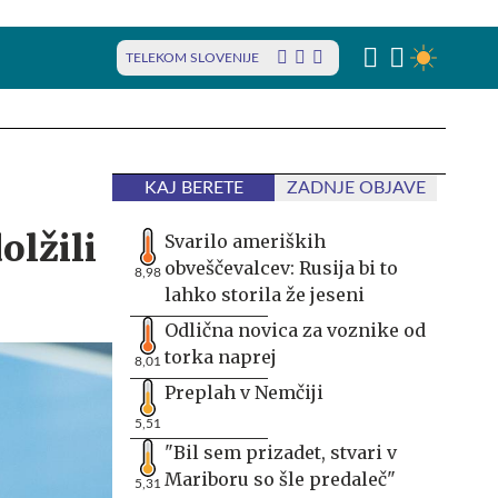
TELEKOM SLOVENIJE
KAJ BERETE
ZADNJE OBJAVE
olžili
Svarilo ameriških
obveščevalcev: Rusija bi to
8,98
lahko storila že jeseni
Odlična novica za voznike od
torka naprej
8,01
Preplah v Nemčiji
5,51
"Bil sem prizadet, stvari v
Mariboru so šle predaleč"
5,31