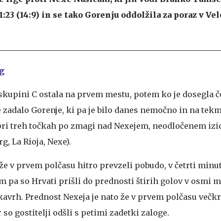
31:23 (14:9) in se tako Gorenju oddolžila za poraz v Ve
og
 skupini C ostala na prvem mestu, potem ko je dosegla č
je zadalo Gorenje, ki pa je bilo danes nemočno in na tekm
 pri treh točkah po zmagi nad Nexejem, neodločenem izid
, La Rioja, Nexe).
 v prvem polčasu hitro prevzeli pobudo, v četrti minuti 
em pa so Hrvati prišli do prednosti štirih golov v osmi mi
kavrh. Prednost Nexeja je nato že v prvem polčasu večkr
 so gostitelji odšli s petimi zadetki zaloge.