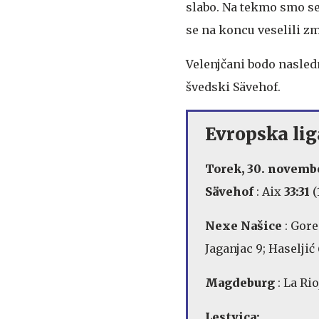
slabo. Na tekmo smo se 
se na koncu veselili zm
Velenjčani bodo nasled
švedski Sävehof.
Evropska lig
Torek, 30. novemb
Sävehof
: Aix
33:31
(
Nexe Našice
: Gore
Jaganjac 9; Haseljić 
Magdeburg
: La Ri
Lestvica: