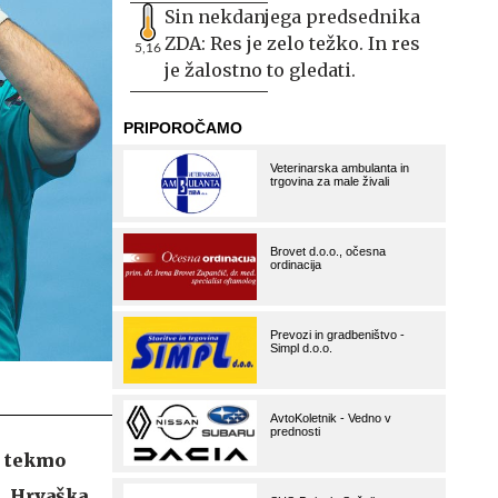
Sin nekdanjega predsednika
ZDA: Res je zelo težko. In res
5,16
je žalostno to gledati.
i tekmo
. Hrvaška