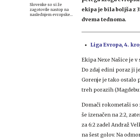
Slovenke so si že
ekipa je bila boljša z 
zagotovile nastop na
naslednjem evropskem
dvema tednoma.
prvenstvu
Liga Evropa, 4. kr
Ekipa Nexe Našice je v
Do zdaj edini poraz ji 
Gorenje je tako ostalo
treh porazih (Magdeburg
Domači rokometaši so že
še izenačen na 2:2, zat
za 6:2 zadel Andraž Vel
na šest golov. Na odmor