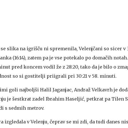
e slika na igrišču ni spremenila, Velenjčani so sicer v 
tanka (16:14), zatem pa je vse potekalo po domačih notah.
inut pred koncem vodil že z 28:20, tako da je bilo o zm
ost so si gostitelji priigrali pri 30:21 v 58. minuti.
timi goli najboljši Halil Jaganjac, Andraž Velkavrh je do
ju je šestkrat zadel Ibrahim Haseljić, petkrat pa Tilen S
udi s sedmih metrov.
ra izgledala v Velenju, čeprav se mi zdi, da tudi danes n