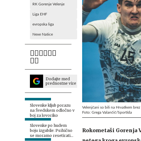
RK Gorenje Velenje
Liga EHF
evropska liga
Nexe Našice
Dodajte med
prednostne vire
Slovenke kljub porazu
Velenjčani so bili na Hrvaškem brez
na Švedskem odločno v
Foto: Grega Valančič/Sportida
boj za lovoriko
Slovenke po hudem
Rokometaši Gorenja Ve
boju izgubile: Psihično
se moramo resetirati
petega kroga evropsk
#video