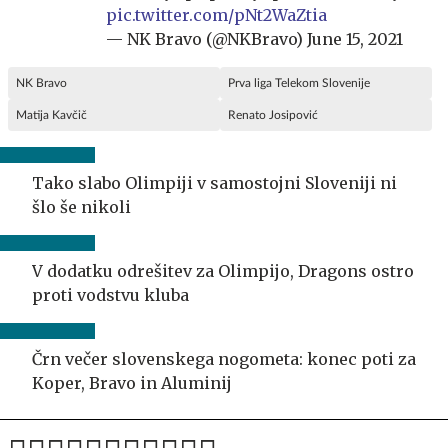
pic.twitter.com/pNt2WaZtia
— NK Bravo (@NKBravo)
June 15, 2021
NK Bravo
Prva liga Telekom Slovenije
Matija Kavčič
Renato Josipović
Tako slabo Olimpiji v samostojni Sloveniji ni
šlo še nikoli
V dodatku odrešitev za Olimpijo, Dragons ostro
proti vodstvu kluba
Črn večer slovenskega nogometa: konec poti za
Koper, Bravo in Aluminij