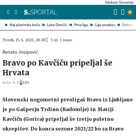
Telekom Slovenije
Naj planinska koča
Luka Dončić
Prva liga
Liga prvakov
Sobotni 
Torek, 15. 6. 2021, 20.30
5 let, 1 mesec
Renato Josipović
Bravo po Kavčiču pripeljal še
Hrvata
Avtor:
R. P.
0,05
Slovenski nogometni prvoligaš Bravo iz Ljubljane
je po Gašperju Trdinu (Radomlje) in Matiji
Kavčiču (Gorica) pripeljal še tretjo poletno
okrepitev. Do konca sezone 2021/22 bo za Bravo