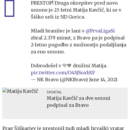
PRESTOP! Druga okrepitev pred novo
sezono je 23-letni Matija Kavčič, ki se v
Šiško seli iz ND Gorica.
Mladi branilec je lani v
@PrvaLigaSi
zbral 2.379 minut, z Bravo pa je podpisal
2-letno pogodbo z možnostjo podaljšanja
za eno sezono.
Dobrodošel v 💛💙 družini Matija.
pic.twitter.com/O4SJSoxbXF
— NK Bravo (@NKBravo)
June 14, 2021
SPORTAL
Matija Kavčič za dve sezoni
podpisal za Bravo
Prag Šiškarjev je prestopil tudi mladi hrvaški vratar