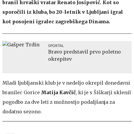
branil hrvaški vratar Renato Josipović. Kot so
sporočili iz kluba, bo 20-letnik v Ljubljani igral
kot posojeni igralec zagrebškega Dinama.
SPORTAL
Bravo predstavil prvo poletno
okrepitev
Mladi ljubljanski klub je v nedeljo okrepil donedavni
branilec Gorice
Matija Kavčič
, ki je s Šiškarji sklenil
pogodbo za dve leti z možnostjo podaljšanja za
dodatno sezono.