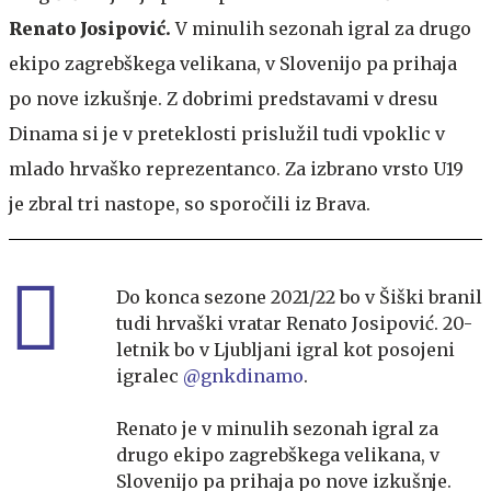
Renato Josipović.
V minulih sezonah igral za drugo
ekipo zagrebškega velikana, v Slovenijo pa prihaja
po nove izkušnje. Z dobrimi predstavami v dresu
Dinama si je v preteklosti prislužil tudi vpoklic v
mlado hrvaško reprezentanco. Za izbrano vrsto U19
je zbral tri nastope, so sporočili iz Brava.
Do konca sezone 2021/22 bo v Šiški branil
tudi hrvaški vratar Renato Josipović. 20-
letnik bo v Ljubljani igral kot posojeni
igralec
@gnkdinamo
.
Renato je v minulih sezonah igral za
drugo ekipo zagrebškega velikana, v
Slovenijo pa prihaja po nove izkušnje.