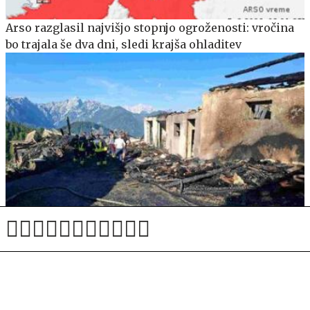
Arso razglasil najvišjo stopnjo ogroženosti: vročina
bo trajala še dva dni, sledi krajša ohladitev
Začasa zapora planinske poti in prepoved parkiranja
pri kmetiji Bukovnik