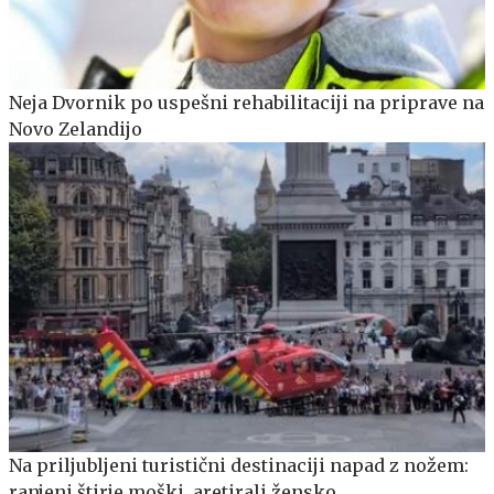
Neja Dvornik po uspešni rehabilitaciji na priprave na
Novo Zelandijo
Na priljubljeni turistični destinaciji napad z nožem:
ranjeni štirje moški, aretirali žensko