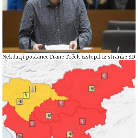
Nekdanji poslanec Franc Trček izstopil iz stranke SD