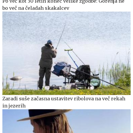
Po več kot 30 letih konec velike zgodbe: Gorenja ne
bo več na čeladah skakalcev
Zaradi suše začasna ustavitev ribolova na več rekah
in jezerih