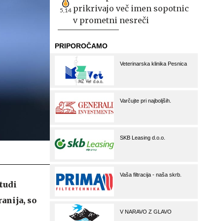
prikrivajo več imen sopotnic
5,14
v prometni nesreči
tudi
anija, so