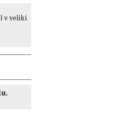
l v veliki
lu.