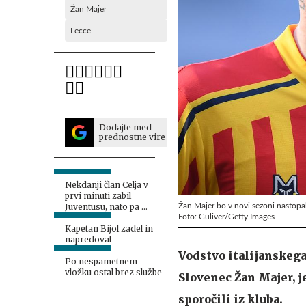
Žan Majer
Lecce
Dodajte med
prednostne vire
Nekdanji član Celja v
prvi minuti zabil
Žan Majer bo v novi sezoni nastopal 
Juventusu, nato pa ...
Foto: Guliver/Getty Images
Kapetan Bijol zadel in
napredoval
Vodstvo italijanskega
Po nespametnem
vložku ostal brez službe
Slovenec Žan Majer, je
sporočili iz kluba.