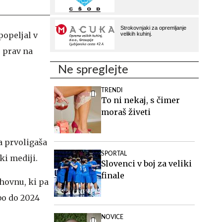
popeljal v
e prav na
Ne spreglejte
TRENDI
To ni nekaj, s čimer
moraš živeti
a prvoligaša
SPORTAL
ki mediji.
Slovenci v boj za veliki
finale
hovnu, ki pa
dbo do 2024
NOVICE