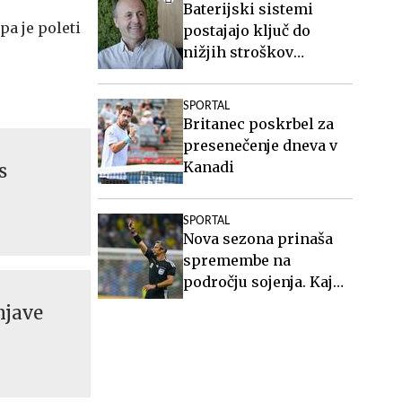
Baterijski sistemi
pa je poleti
postajajo ključ do
nižjih stroškov
elektrike v podjetjih
SPORTAL
Britanec poskrbel za
presenečenje dneva v
Kanadi
s
SPORTAL
Nova sezona prinaša
spremembe na
področju sojenja. Kaj
vse bo drugače?
njave