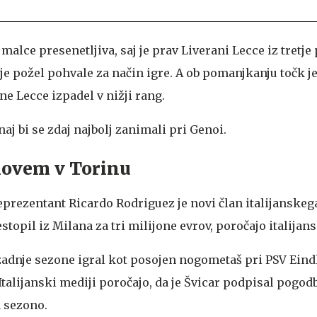
malce presenetljiva, saj je prav Liverani Lecce iz tretje 
 je požel pohvale za način igre. A ob pomanjkanju točk j
e Lecce izpadel v nižji rang.
naj bi se zdaj najbolj zanimali pri Genoi.
novem v Torinu
prezentant Ricardo Rodriguez je novi član italijanskeg
stopil iz Milana za tri milijone evrov, poročajo italijans
zadnje sezone igral kot posojen nogometaš pri PSV Eind
 Italijanski mediji poročajo, da je Švicar podpisal pogo
a sezono.