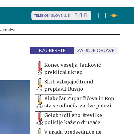
TELEKOM SLOVENIJE
prvenstva
KAJ BERETE
ZADNJE OBJAVE
Konec veselja: Janković
preklical ukrep
10
Skrb vzbujajoč trend
preplavil Rusijo
5,70
Klakočar Zupančičeva in Rop
sta se odločila za dve potezi
5,46
Golob trdil eno, številke
policije kažejo drugače
9,80
V uradu predsednice ne