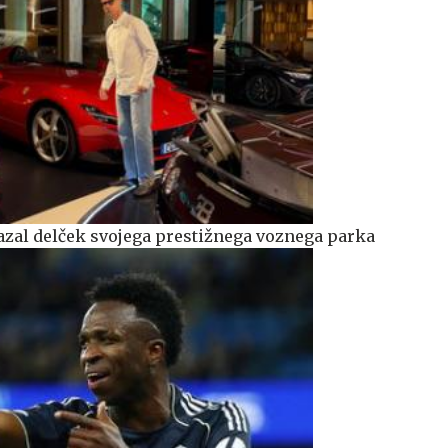
azal delček svojega prestižnega voznega parka