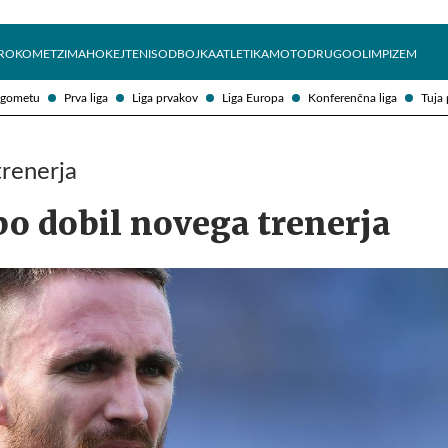
Želite prejemati e-novice?
Uživajmo pametno
ROKOMET
ZIMA
HOKEJ
TENIS
ODBOJKA
ATLETIKA
MOTO
DRUGO
OLIMPIZEM
ogometu
Prva liga
Liga prvakov
Liga Europa
Konferenčna liga
Tuja 
trenerja
o dobil novega trenerja