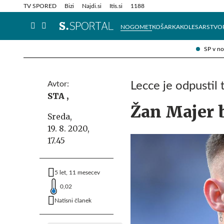
Info in obvestila
Tehnik
TV SPORED
Bizi
Najdi.si
Itis.si
1188
NOGOMET
KOŠARKA
KOLESARSTVO
SP v n
Avtor:
Lecce je odpustil 
STA ,
Žan Majer b
Sreda,
19. 8. 2020,
17.45
5 let, 11 mesecev
0,02
Natisni članek