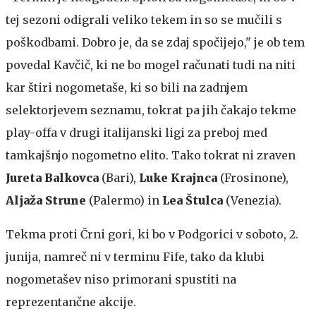
tej sezoni odigrali veliko tekem in so se mučili s
poškodbami. Dobro je, da se zdaj spočijejo," je ob tem
povedal Kavčič, ki ne bo mogel računati tudi na niti
kar štiri nogometaše, ki so bili na zadnjem
selektorjevem seznamu, tokrat pa jih čakajo tekme
play-offa v drugi italijanski ligi za preboj med
tamkajšnjo nogometno elito. Tako tokrat ni zraven
Jureta
Balkovca
(Bari),
Luke Krajnca
(Frosinone),
Aljaža Strune
(Palermo) in
Lea Štulca
(Venezia).
Tekma proti Črni gori, ki bo v Podgorici v soboto, 2.
junija, namreč ni v terminu Fife, tako da klubi
nogometašev niso primorani spustiti na
reprezentančne akcije.