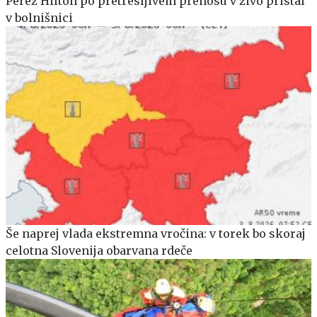
Perez Hilton po pretresljivem prenosu v živo pristal
v bolnišnici
Še naprej vlada ekstremna vročina: v torek bo skoraj
celotna Slovenija obarvana rdeče