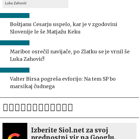
Luka Zahović
Boštjanu Cesarju uspelo, kar je v zgodovini
Slovenije le še Matjažu Keku
Maribor osrečil navijače, po Zlatku se je vrnil še
Luka Zahović!
Valter Birsa pogreša evforijo: Na tem SP bo
marsikaj čudnega
Izberite Siol.net za svoj
prednostni vir na Googlu.