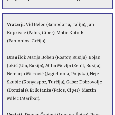
Vratarji
: Vid Belec (Sampdoria, Italija), Jan
Koprivec (Pafos, Ciper), Matic Kotnik
(Panionios, Grčija).
Branilci
: Matija Boben (Rostov, Rusija), Bojan
Jokić (Ufa, Rusija), Miha Mevlja (Zenit, Rusija),
Nemanja Mitrović (Jagiellonia, Poljska), Nejc
Skubic (Konyaspor, Turčija), Gaber Dobrovoljc
(Domžale), Erik Janža (Pafos, Ciper), Martin
Milec (Maribor).
Vezisti
: Domen Črnigoj (Lugano, Švica), Rene