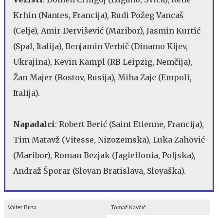
Krhin (Nantes, Francija), Rudi Požeg Vancaš
(Celje), Amir Dervišević (Maribor), Jasmin Kurtić
(Spal, Italija), Benjamin Verbič (Dinamo Kijev,
Ukrajina), Kevin Kampl (RB Leipzig, Nemčija),
Žan Majer (Rostov, Rusija), Miha Zajc (Empoli,
Italija).
Napadalci
: Robert Berić (Saint Etienne, Francija),
Tim Matavž (Vitesse, Nizozemska), Luka Zahović
(Maribor), Roman Bezjak (Jagiellonia, Poljska),
Andraž Šporar (Slovan Bratislava, Slovaška).
Valter Birsa
Tomaž Kavčič