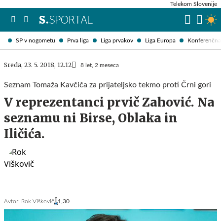
Telekom Slovenije
SP v nogometu
Prva liga
Liga prvakov
Liga Europa
Konferenčna 
Sreda, 23. 5. 2018, 12.12
8 let, 2 meseca
Seznam Tomaža Kavčiča za prijateljsko tekmo proti Črni gori
V reprezentanci prvič Zahović. Na
seznamu ni Birse, Oblaka in
Iličića.
Avtor:
Rok Viškovič
1,30