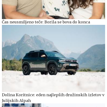
Čas neusmiljeno teče: Borila se bova do konca
Dolina Koritnice: eden najlepših družinskih izletov v
Julijskih Alpah