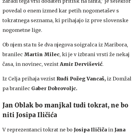
zaradi tega vrši dodaten pritisk na fanta," je selektor
povedal o enem izmed kar petih nogometašev s
tokratnega seznama, ki prihajajo iz prve slovenske
nogometne lige.
Ob njem sta tu še dva njegova soigralca iz Maribora,
branilec
Martin Milec
, ki je v izbrani vrsti že nekaj
časa, in novinec, vezist
Amir Dervišević
.
Iz Celja prihaja vezist
Rudi Požeg Vancaš,
iz Domžal
pa branilec
Gaber Dobrovoljc.
Jan Oblak bo manjkal tudi tokrat, ne bo
niti Josipa Iličića
V reprezentanci tokrat ne bo
Josipa Iličiča
in
Jana