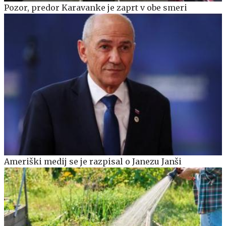
Pozor, predor Karavanke je zaprt v obe smeri
Ameriški medij se je razpisal o Janezu Janši