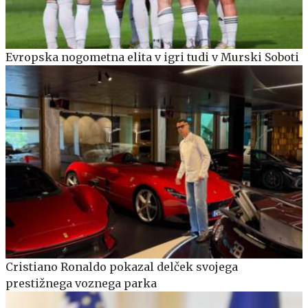
Evropska nogometna elita v igri tudi v Murski Soboti
Cristiano Ronaldo pokazal delček svojega
prestižnega voznega parka