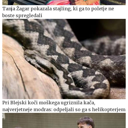
Tanja Žagar pokazala stajling, ki ga to poletje ne
boste spregledali
Pri Blejski koči moškega ugriznila kača,
najverjetneje modras: odpeljali so ga s helikopterjem