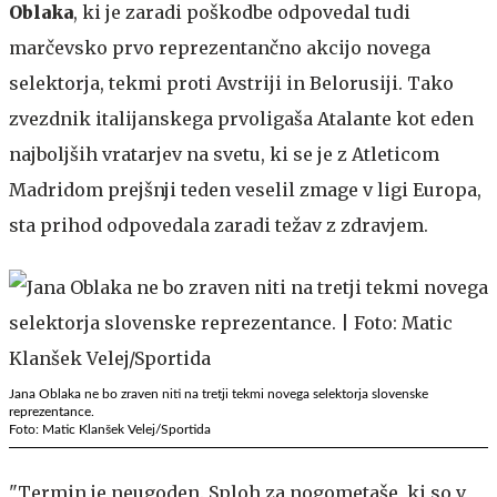
Oblaka
, ki je zaradi poškodbe odpovedal tudi
marčevsko prvo reprezentančno akcijo novega
selektorja, tekmi proti Avstriji in Belorusiji. Tako
zvezdnik italijanskega prvoligaša Atalante kot eden
najboljših vratarjev na svetu, ki se je z Atleticom
Madridom prejšnji teden veselil zmage v ligi Europa,
sta prihod odpovedala zaradi težav z zdravjem.
Jana Oblaka ne bo zraven niti na tretji tekmi novega selektorja slovenske
reprezentance.
Foto: Matic Klanšek Velej/Sportida
"Termin je neugoden. Sploh za nogometaše, ki so v