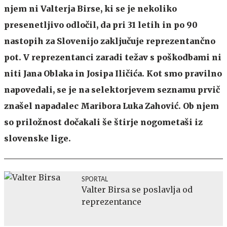
njem ni Valterja Birse, ki se je nekoliko
presenetljivo odločil, da pri 31 letih in po 90
nastopih za Slovenijo zaključuje reprezentančno
pot. V reprezentanci zaradi težav s poškodbami ni
niti Jana Oblaka in Josipa Iličića. Kot smo pravilno
napovedali, se je na selektorjevem seznamu prvič
znašel napadalec Maribora Luka Zahović. Ob njem
so priložnost dočakali še štirje nogometaši iz
slovenske lige.
SPORTAL
Valter Birsa se poslavlja od
reprezentance