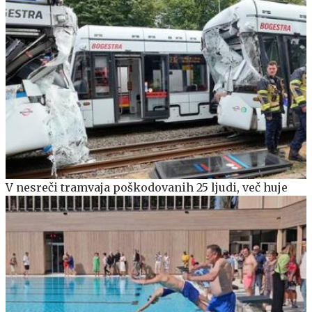
V nesreči tramvaja poškodovanih 25 ljudi, več huje