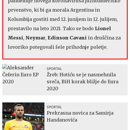
pandemije novega koronavirusa južnoameriško
prvenstvo, ki bi ga morala Argentina in
Kolumbija gostiti med 12. junijem in 12. julijem,
prestavilo na leto 2021. Tako se bodo
Lionel
Messi
,
Neymar
,
Edinson Cavani
in druščina za
lovoriko potegovali šele prihodnje poletje.
SPORTAL
Žreb: Hotiću se je nasmehnila
sreča, BiH korak bližje do Eura
2020
SPORTAL
Prekrasna novica za Samirja
Handanovića