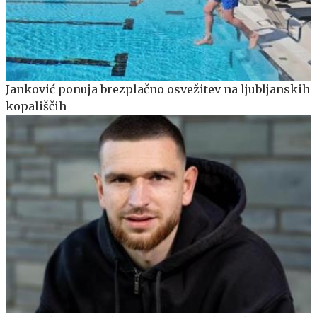
Janković ponuja brezplačno osvežitev na ljubljanskih
kopališčih