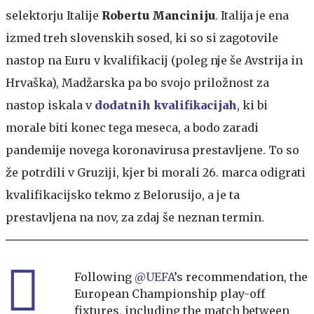
selektorju Italije
Robertu Manciniju
. Italija je ena
izmed treh slovenskih sosed, ki so si zagotovile
nastop na Euru v kvalifikacij (poleg nje še Avstrija in
Hrvaška), Madžarska pa bo svojo priložnost za
nastop iskala v
dodatnih kvalifikacijah
, ki bi
morale biti konec tega meseca, a bodo zaradi
pandemije novega koronavirusa prestavljene. To so
že potrdili v Gruziji, kjer bi morali 26. marca odigrati
kvalifikacijsko tekmo z Belorusijo, a je ta
prestavljena na nov, za zdaj še neznan termin.
Following
@UEFA
’s recommendation, the
European Championship play-off
fixtures, including the match between