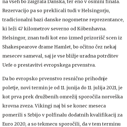
na vseh bo zaigrala Danska, ter eno v osmini finala.
Rezervacijo pa so preklicali tudi v Helsingorju,
tradicionalni bazi danske nogometne reprezentance,
ki leži 47 kilometrov severno od Köbenhavna.
Helsingor, znan tudi kot eno izmed prizorišč scen iz
Shakespearove drame Hamlet, bo očitno čez nekaj
mesecev sameval, saj je vse bližje uradna potrditev
Uefe o prestavitvi evropskega prvenstva.
Da bo evropsko prvenstvo resnično prihodnje
poletje, novi termin je od 11. junija do 11. julija 2021, je
kot prva prek družbenih omrežij sporočila norveška
krovna zveza. Vikingi naj bi se konec meseca
pomerili s Srbijo v polfinalu dodatnih kvalifikacij za
Euro 2020, a so tekmecu sporočili, da v tem terminu