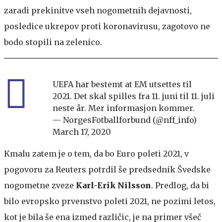
zaradi prekinitve vseh nogometnih dejavnosti,
posledice ukrepov proti koronavirusu, zagotovo ne
bodo stopili na zelenico.
UEFA har bestemt at EM utsettes til
2021. Det skal spilles fra 11. juni til 11. juli
neste år. Mer informasjon kommer.
— NorgesFotballforbund (@nff_info)
March 17, 2020
Kmalu zatem je o tem, da bo Euro poleti 2021, v
pogovoru za Reuters potrdil še predsednik Švedske
nogometne zveze
Karl-Erik Nilsson
. Predlog, da bi
bilo evropsko prvenstvo poleti 2021, ne pozimi letos,
kot je bila še ena izmed različic, je na primer všeč