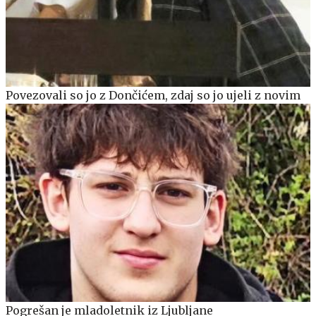
Povezovali so jo z Dončićem, zdaj so jo ujeli z novim
Pogrešan je mladoletnik iz Ljubljane