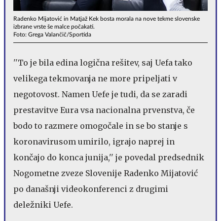
Radenko Mijatović in Matjaž Kek bosta morala na nove tekme slovenske
izbrane vrste še malce počakati.
Foto: Grega Valančič/Sportida
''To je bila edina logična rešitev, saj Uefa tako
velikega tekmovanja ne more pripeljati v
negotovost. Namen Uefe je tudi, da se zaradi
prestavitve Eura vsa nacionalna prvenstva, če
bodo to razmere omogočale in se bo stanje s
koronavirusom umirilo, igrajo naprej in
končajo do konca junija,'' je povedal predsednik
Nogometne zveze Slovenije Radenko Mijatović
po današnji videokonferenci z drugimi
deležniki Uefe.