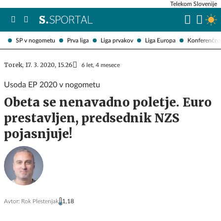
Telekom Slovenije
SP v nogometu
Prva liga
Liga prvakov
Liga Europa
Konferenčna 
Torek, 17. 3. 2020, 15.26
6 let, 4 mesece
Usoda EP 2020 v nogometu
Obeta se nenavadno poletje. Euro
prestavljen, predsednik NZS
pojasnjuje!
Avtor:
Rok Plestenjak
1,18