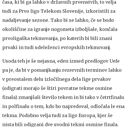
časa, ki bi ga lahko v državnih prvenstvih, to velja
tudi za Prvo ligo Telekom Slovenije, izkoristili za
nadaljevanje sezone. Tako bi se lahko, če se bodo
okoliščine za igranje nogometa izboljšale, končala
prvoligaška tekmovanja, po katerih bi bili znani
prvaki in tudi udeleženci evropskih tekmovanj.
Usoda teh je še nejasna, eden izmed predlogov Uefe
pa je, da bi v pomanjkanju rezervnih terminov lahko
v preostalem delu izločilnega dela lige prvakov
(odigrati morajo še štiri povratne tekme osmine
finala) zmanjšali število tekem in bi tako v četrtfinalu
in polfinalu o tem, kdo bo napredoval, odločala le ena
tekma. Podobno velja tudi za ligo Europa, kjer še
nista bili odigrani dve uvodni tekmi osmine finala.