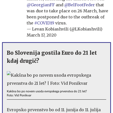
@GeorgianFF
and
@BelFootFeder
that
was due to take place on 26 March, have
been postponed due to the outbreak of
the
#COVID19
virus.
— Levan Kobiashvili (@LKobiashvili)
March 17, 2020
Bo Slovenija gostila Euro do 21 let
kdaj drugič?
Kakšna bo po novem usoda evropskega prvenstva do 21 let?
Foto: Vid Ponikvar
Evropsko prvenstvo bo od 11. junija do 11. julija