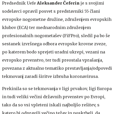
Predsednik Uefe
Aleksander Čeferin
je
s svojimi
sodelavci opravil posvet s predstavniki 55 člani
evropske nogometne družine, združenjem evropskih
klubov (ECA) ter mednarodnim združenjem
profesionalnih nogometašev (FiFPro), sledil pa bo še
sestanek izvršnega odbora evropske krovne zveze,
po katerem bodo sprejeti uradni ukrepi, vezani na
evropsko prvenstvo, ter tudi preostala vprašanja,
povezana z aktualno tematiko prestavljanja/odpovedi
tekmovanj zaradi širitve izbruha koronavirusa.
Prekinila so se tekmovanja v ligi prvakov, ligi Europa
in tudi veliki večini državnih prvenstev po Evropi,
tako da so vsi vpleteni iskali najboljšo rešitev, s
katero bi odpravili večino težav in poskrbeli, da