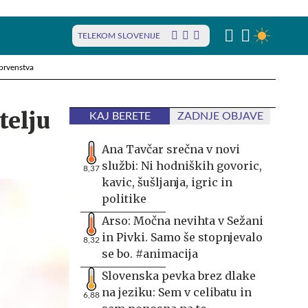
TELEKOM SLOVENIJE
prvenstva
telju
KAJ BERETE
ZADNJE OBJAVE
Ana Tavčar srečna v novi
službi: Ni hodniških govoric,
8,37
kavic, šušljanja, igric in
politike
Arso: Močna nevihta v Sežani
in Pivki. Samo še stopnjevalo
8,32
se bo. #animacija
Slovenska pevka brez dlake
na jeziku: Sem v celibatu in
6,88