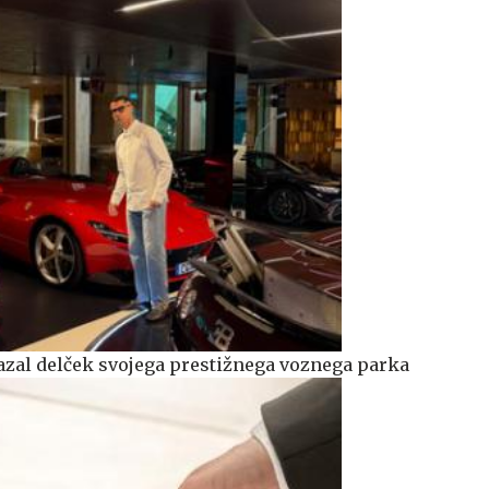
azal delček svojega prestižnega voznega parka