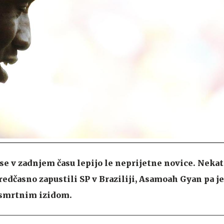
e v zadnjem času lepijo le neprijetne novice. Nekat
edčasno zapustili SP v Braziliji, Asamoah Gyan pa je
s smrtnim izidom.