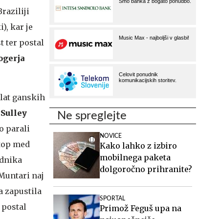
raziliji
), kar je
 ter postal
ogerja
plat ganskih
a
Sulley
Ne spreglejte
o parali
NOVICE
stop med
Kako lahko z izbiro
mobilnega paketa
zdnika
dolgoročno prihranite?
Muntari naj
a zapustila
SPORTAL
 postal
Primož Feguš upa na