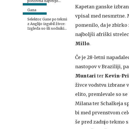
preživela največjo
dramo prvenstva
Kapetan ganske izbran
Gana
vpisal med nesmrtne. Me
Selektor Gane po tekmi
z Anglijo izgubil živce:
pomenilo, da je zbirko
Izgleda so šli sodniki
na kavo
najboljši afriški strel
Millo
.
Če je 28-letni napadale
nastopov v Braziliji, pa
Muntari
ter
Kevin-Pr
živce vodstvu izbrane v
elito, premlevale so se
Milana ter Schalkeja s
bi med prvenstvom celo
še pred zadnjo tekmo s 