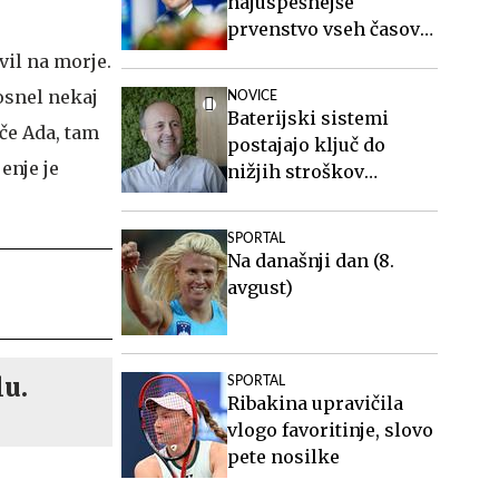
najuspešnejše
prvenstvo vseh časov
za slovensko atletiko
vil na morje.
posnel nekaj
NOVICE
Baterijski sistemi
šče Ada, tam
postajajo ključ do
enje je
nižjih stroškov
elektrike v podjetjih
SPORTAL
Na današnji dan (8.
avgust)
lu.
SPORTAL
Ribakina upravičila
vlogo favoritinje, slovo
pete nosilke