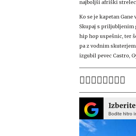
najboljši afriški strele
Ko se je kapetan Gane vr
Skupaj s priljubljenim
hip hop uspešnic, ter š
pa z vodnim skuterjem d
izgubil pevec Castro, Gy
Izberite
Bodite hitro i