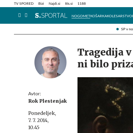
Info in obvestila
Tehnik
TV SPORED
Bizi
Najdi.si
Itis.si
1188
NOGOMET
KOŠARKA
KOLESARSTVO
SP v n
Tragedija v
ni bilo pri
Avtor:
Rok Plestenjak
Ponedeljek,
7. 7. 2014,
10.45