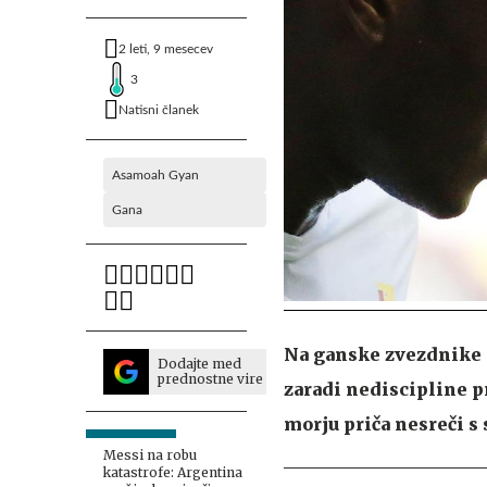
2 leti, 9 mesecev
3
Natisni članek
Asamoah Gyan
Gana
Na ganske zvezdnike s
Dodajte med
prednostne vire
zaradi nediscipline pr
morju priča nesreči 
Messi na robu
katastrofe: Argentina