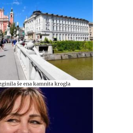
zginila še ena kamnita krogla