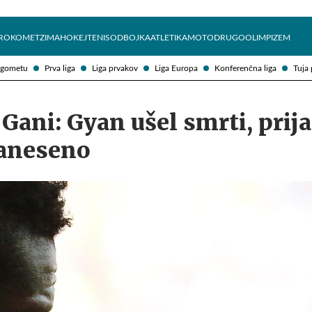
Želite prejemati e-novice?
Uživajmo pametno
ROKOMET
ZIMA
HOKEJ
TENIS
ODBOJKA
ATLETIKA
MOTO
DRUGO
OLIMPIZEM
ogometu
Prva liga
Liga prvakov
Liga Europa
Konferenčna liga
Tuja 
 Gani: Gyan ušel smrti, prija
zaneseno