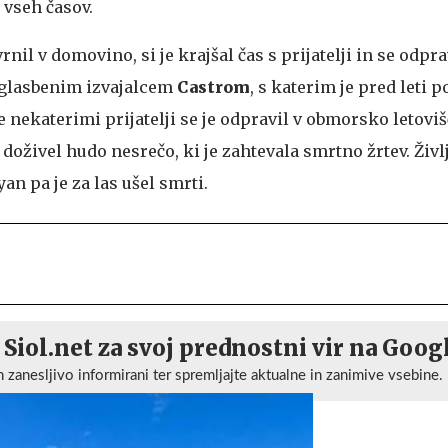
c vseh časov.
nil v domovino, si je krajšal čas s prijatelji in se odpra
 glasbenim izvajalcem
Castrom
, s katerim je pred leti 
e nekaterimi prijatelji se je odpravil v obmorsko letovi
oživel hudo nesrečo, ki je zahtevala smrtno žrtev. Življ
an pa je za las ušel smrti.
 Siol.net za svoj prednostni vir na Goog
n zanesljivo informirani ter spremljajte aktualne in zanimive vsebine.