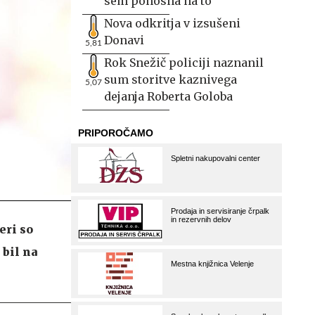
sem ponosna na to
Nova odkritja v izsušeni
Donavi
5,81
Rok Snežič policiji naznanil
sum storitve kaznivega
5,07
dejanja Roberta Goloba
eri so
 bil na