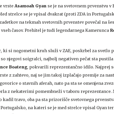
e vrste
Asamoah Gyan
se je na svetovnem prvenstvu v B
d strelce se je vpisal dvakrat (proti ZDA in Portugalski
 zadetkov na tekmah svetovnih prvenstev povečal na šest
ec vseh časov. Prehitel je tudi legendarnega Kamerunca
R
c, ki si nogometni kruh služi v ZAE, poskrbel za svetlo 
 so njegovi soigralci, najbolj negativen pečat sta pustil
ince Boateng
, pokvarili reprezentančno idilo. Najprej s
rste z zahtevo, naj se jim takoj izplačajo premije za na
 govorice o stavnih aferah, nato pa sta se omenjena zve
prla z nekaterimi pomembneži v taboru reprezentance. 
 kadil travo, oba pa sta prizorišče svetovnega prvenstv
Portugalsko, na kateri se je med strelce vpisal Gyan ter