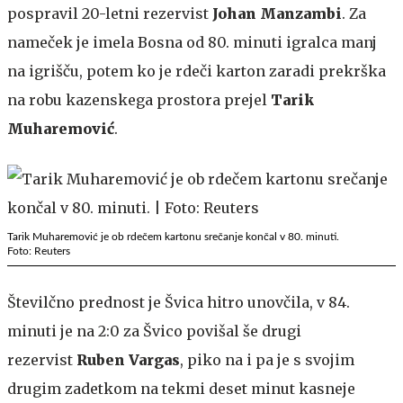
pospravil 20-letni rezervist
Johan Manzambi
. Za
nameček je imela Bosna od 80. minuti igralca manj
na igrišču, potem ko je rdeči karton zaradi prekrška
na robu kazenskega prostora prejel
Tarik
Muharemović
.
Tarik Muharemović je ob rdečem kartonu srečanje končal v 80. minuti.
Foto: Reuters
Številčno prednost je Švica hitro unovčila, v 84.
minuti je na 2:0 za Švico povišal še drugi
rezervist
Ruben Vargas
, piko na i pa je s svojim
drugim zadetkom na tekmi deset minut kasneje