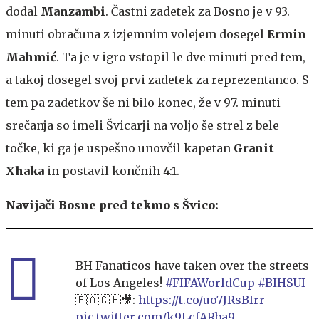
dodal
Manzambi
. Častni zadetek za Bosno je v 93.
minuti obračuna z izjemnim volejem dosegel
Ermin
Mahmić
. Ta je v igro vstopil le dve minuti pred tem,
a takoj dosegel svoj prvi zadetek za reprezentanco. S
tem pa zadetkov še ni bilo konec, že v 97. minuti
srečanja so imeli Švicarji na voljo še strel z bele
točke, ki ga je uspešno unovčil kapetan
Granit
Xhaka
in postavil končnih 4:1.
Navijači Bosne pred tekmo s Švico:
BH Fanaticos have taken over the streets
of Los Angeles!
#FIFAWorldCup
#BIHSUI
🇧🇦🇨🇭🎥:
https://t.co/uo7JRsBIrr
pic.twitter.com/k9LcfARba9