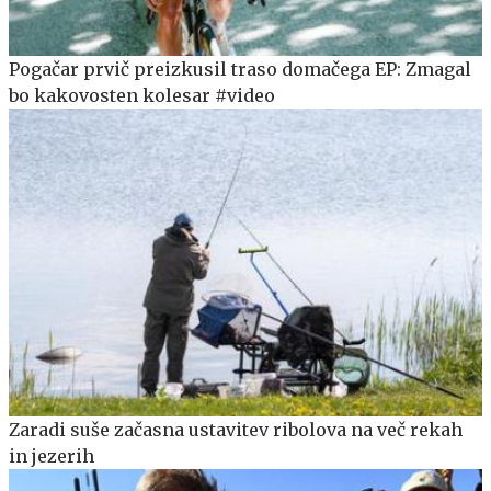
Pogačar prvič preizkusil traso domačega EP: Zmagal
bo kakovosten kolesar #video
Zaradi suše začasna ustavitev ribolova na več rekah
in jezerih