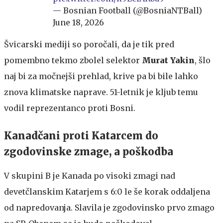
— Bosnian Football (@BosniaNTBall)
June 18, 2026
Švicarski mediji so poročali, da je tik pred
pomembno tekmo zbolel selektor
Murat Yakin
, šlo
naj bi za močnejši prehlad, krive pa bi bile lahko
znova klimatske naprave. 51-letnik je kljub temu
vodil reprezentanco proti Bosni.
Kanadčani proti Katarcem do
zgodovinske zmage, a poškodba
V skupini B je Kanada po visoki zmagi nad
devetčlanskim Katarjem s 6:0 le še korak oddaljena
od napredovanja. Slavila je zgodovinsko prvo zmago