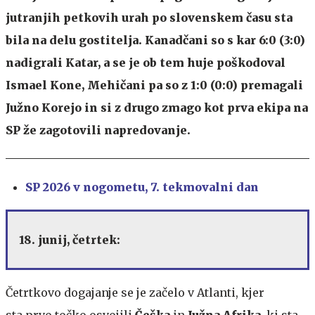
jutranjih petkovih urah po slovenskem času sta
bila na delu gostitelja. Kanadčani so s kar 6:0 (3:0)
nadigrali Katar, a se je ob tem huje poškodoval
Ismael Kone, Mehičani pa so z 1:0 (0:0) premagali
Južno Korejo in si z drugo zmago kot prva ekipa na
SP že zagotovili napredovanje.
SP 2026 v nogometu, 7. tekmovalni dan
18. junij, četrtek:
Četrtkovo dogajanje se je začelo v Atlanti, kjer
sta prvo točko osvojili
Češka
in
Južna Afrika
, ki sta