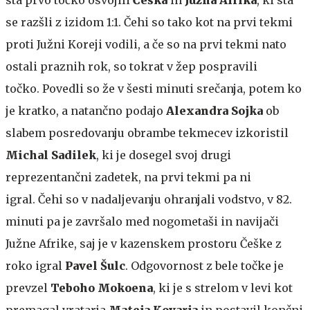
se razšli z izidom 1:1. Čehi so tako kot na prvi tekmi
proti Južni Koreji vodili, a če so na prvi tekmi nato
ostali praznih rok, so tokrat v žep pospravili
točko.
Povedli so že v šesti minuti srečanja, potem ko
je kratko, a natančno podajo
Alexandra Sojka
ob
slabem posredovanju obrambe tekmecev izkoristil
Michal Sadilek
, ki je dosegel svoj drugi
reprezentančni zadetek, na prvi tekmi pa ni
igral. Čehi so v nadaljevanju ohranjali vodstvo, v 82.
minuti pa je završalo med nogometaši in navijači
Južne Afrike, saj je v kazenskem prostoru Češke z
roko igral
Pavel Šulc
. Odgovornost z bele točke je
prevzel
Teboho Mokoena
, ki je s strelom v levi kot
premagal vratarja
Mateja Kovarja
in postavil končni