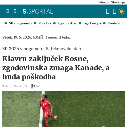
Telekom Slovenije
SP v nogometu
Prva liga
Liga prvakov
Liga Europa
Konferenčna 
Petek, 19. 6. 2026, 6.02
1 mesec, 2 tedna
SP 2026 v nogometu, 8. tekmovalni dan
Klavrn zaključek Bosne,
zgodovinska zmaga Kanade, a
huda poškodba
Avtorji:
Pe. M.,
Š. L.
3,67