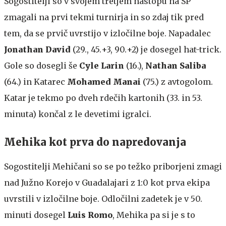
Sogostitelji so v svojem tretjem nastopu na SP
zmagali na prvi tekmi turnirja in so zdaj tik pred
tem, da se prvič uvrstijo v izločilne boje. Napadalec
Jonathan David
(29., 45.+3, 90.+2) je dosegel hat-trick.
Gole so dosegli še
Cyle Larin
(16.),
Nathan Saliba
(64.) in Katarec
Mohamed Manai
(75.) z avtogolom.
Katar je tekmo po dveh rdečih kartonih (33. in 53.
minuta) končal z le devetimi igralci.
Mehika kot prva do napredovanja
Sogostitelji Mehičani so se po težko priborjeni zmagi
nad Južno Korejo v Guadalajari z 1:0 kot prva ekipa
uvrstili v izločilne boje. Odločilni zadetek je v 50.
minuti dosegel
Luis Romo
, Mehika pa si je s to