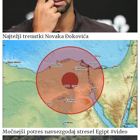
Najtežji trenutki Novaka Đokovića
Močnejši potres navsezgodaj stresel Egipt #video