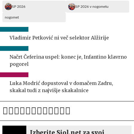
SP 2026
SP 2026 v nogometu
nogomet
Vladimir Petković ni več selektor Alžirije
Načrt Čeferina uspel: konec je, Infantino klavrno
pogorel
Luka Modrić dopustoval v domačem Zadru,
skakal tudi z najvišje skakalnice
Izberite Siol.net za svoj