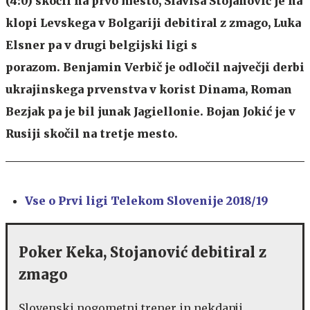
(4:0) skočil na prvo mesto, Slaviša Stojanović je na
klopi Levskega v Bolgariji debitiral z zmago, Luka
Elsner pa v drugi belgijski ligi s
porazom. Benjamin Verbič je odločil največji derbi
ukrajinskega prvenstva v korist Dinama, Roman
Bezjak pa je bil junak Jagiellonie. Bojan Jokić je v
Rusiji skočil na tretje mesto.
Vse o Prvi ligi Telekom Slovenije 2018/19
Poker Keka, Stojanović debitiral z
zmago
Slovenski nogometni trener in nekdanji