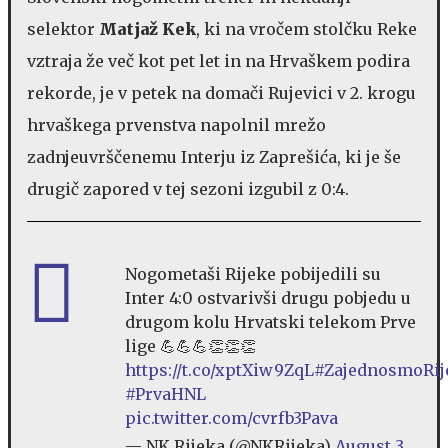
selektor
Matjaž Kek
, ki na vročem stolčku Reke
vztraja že več kot pet let in na Hrvaškem podira
rekorde, je v petek na domači Rujevici v 2. krogu
hrvaškega prvenstva napolnil mrežo
zadnjeuvrščenemu Interju iz Zaprešića, ki je še
drugič zapored v tej sezoni izgubil z 0:4.
Nogometaši Rijeke pobijedili su
Inter 4:0 ostvarivši drugu pobjedu u
drugom kolu Hrvatski telekom Prve
lige 💪💪💪👏👏👏
https://t.co/xptXiw9ZqL
#ZajednosmoRij
#PrvaHNL
pic.twitter.com/cvrfb3Pava
— NK Rijeka (@NKRijeka)
August 3,