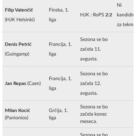
Ni
Filip Valenčič
Finska, 1.
HJK : RoPS
2:2
kandidira
(HJK Helsinki)
liga
za tekmo
Sezona se bo
Denis Petrić
Francija, 1.
začela 11.
(Guingamp)
liga
avgusta.
Sezona se bo
Francija, 1.
Jan Repas
(Caen)
začela 12.
liga
avgusta.
Sezona se bo
Milan Kocić
Grčija, 1.
začela konec
(Panionios)
liga
meseca.
Sezona se bo