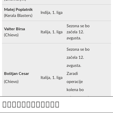
Matej Poplatnik
Indija, 1. liga
(Kerala Blasters)
Sezona se bo
Valter Birsa
Italija, 1. liga
začela 12.
(Chievo)
avgusta.
Sezona se bo
začela 12.
avgusta.
Boštjan Cesar
Zaradi
Italija, 1. liga
(Chievo)
operacije
kolena bo
odsoten vsaj
tri tedne.