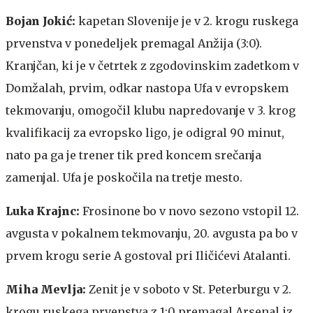
Bojan Jokić:
kapetan Slovenije je v 2. krogu ruskega
prvenstva v ponedeljek premagal Anžija (3:0).
Kranjčan, ki je v četrtek z zgodovinskim zadetkom v
Domžalah, prvim, odkar nastopa Ufa v evropskem
tekmovanju, omogočil klubu napredovanje v 3. krog
kvalifikacij za evropsko ligo, je odigral 90 minut,
nato pa ga je trener tik pred koncem srečanja
zamenjal. Ufa je poskočila na tretje mesto.
Luka Krajnc:
Frosinone bo v novo sezono vstopil 12.
avgusta v pokalnem tekmovanju, 20. avgusta pa bo v
prvem krogu serie A gostoval pri Iličićevi Atalanti.
Miha Mevlja:
Zenit je v soboto v St. Peterburgu v 2.
krogu ruskega prvenstva z 1:0 premagal Arsenal iz