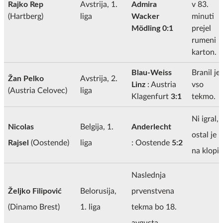
Rajko Rep
Avstrija, 1.
Admira
v 83.
(Hartberg)
liga
Wacker
minuti
Mödling 0:1
prejel
rumeni
karton.
Blau-Weiss
Branil je
Žan Pelko
Avstrija, 2.
Linz
: Austria
vso
(Austria Celovec)
liga
Klagenfurt
3:1
tekmo.
Ni igral,
Nicolas
Belgija, 1.
Anderlecht
ostal je
Rajsel
(Oostende)
liga
: Oostende
5:2
na klopi.
Naslednja
Željko Filipović
Belorusija,
prvenstvena
(Dinamo Brest)
1. liga
tekma bo 18.
avgusta.