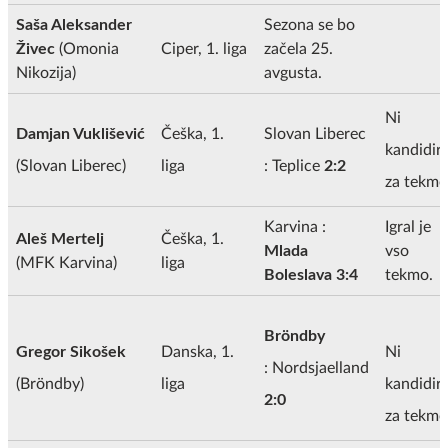
Saša Aleksander
Sezona se bo
Živec
(Omonia
Ciper, 1. liga
začela 25.
Nikozija)
avgusta.
Ni
Damjan Vuklišević
Češka, 1.
Slovan Liberec
kandidira
(Slovan Liberec)
liga
: Teplice
2:2
za tekmo
Karvina :
Igral je
Aleš Mertelj
Češka, 1.
Mlada
vso
(MFK Karvina)
liga
Boleslava 3:4
tekmo.
Bröndby
Gregor Sikošek
Danska, 1.
Ni
: Nordsjaelland
(Bröndby)
liga
kandidira
2:0
za tekmo