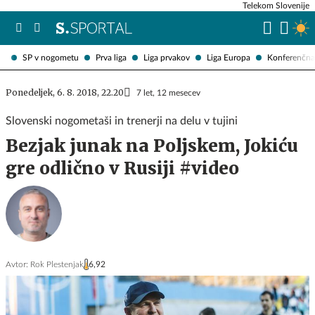
Telekom Slovenije
SP v nogometu
Prva liga
Liga prvakov
Liga Europa
Konferenčna 
Ponedeljek, 6. 8. 2018, 22.20
7 let, 12 mesecev
Slovenski nogometaši in trenerji na delu v tujini
Bezjak junak na Poljskem, Jokiću
gre odlično v Rusiji #video
Avtor:
Rok Plestenjak
6,92