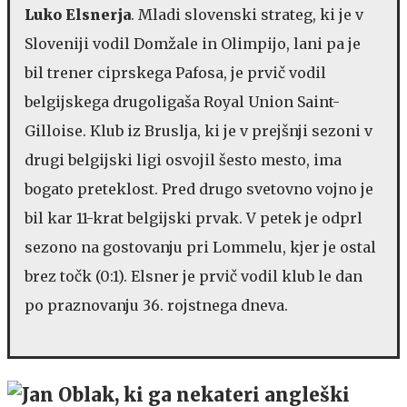
Luko Elsnerja
. Mladi slovenski strateg, ki je v
Sloveniji vodil Domžale in Olimpijo, lani pa je
bil trener ciprskega Pafosa, je prvič vodil
belgijskega drugoligaša Royal Union Saint-
Gilloise. Klub iz Bruslja, ki je v prejšnji sezoni v
drugi belgijski ligi osvojil šesto mesto, ima
bogato preteklost. Pred drugo svetovno vojno je
bil kar 11-krat belgijski prvak. V petek je odprl
sezono na gostovanju pri Lommelu, kjer je ostal
brez točk (0:1). Elsner je prvič vodil klub le dan
po praznovanju 36. rojstnega dneva.