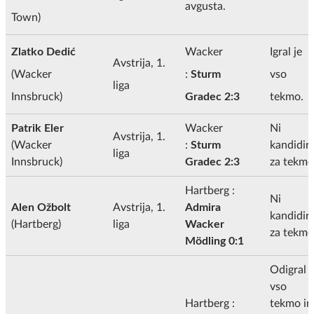
avgusta.
Town)
Zlatko Dedić
Wacker
Igral je
Avstrija, 1.
(Wacker
:
Sturm
vso
liga
Innsbruck)
Gradec 2:3
tekmo.
Patrik Eler
Wacker
Ni
Avstrija, 1.
(Wacker
:
Sturm
kandidira
liga
Innsbruck)
Gradec 2:3
za tekmo
Hartberg :
Ni
Alen Ožbolt
Avstrija, 1.
Admira
kandidira
(Hartberg)
liga
Wacker
za tekmo
Mödling 0:1
Odigral j
vso
Hartberg :
tekmo in