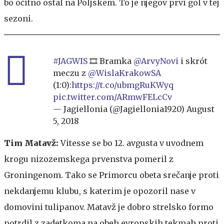
bo očitno ostal na Poljskem. To je njegov prvi gol v tej
sezoni.
#JAGWIS
🎞️ Bramka
@ArvyNovi
i skrót
meczu z
@WislaKrakowSA
(1:0):
https://t.co/ubmgRuKWyq
pic.twitter.com/ARmwFELcCv
— Jagiellonia (@Jagiellonia1920)
August
5, 2018
Tim Matavž:
Vitesse se bo 12. avgusta v uvodnem
krogu nizozemskega prvenstva pomeril z
Groningenom. Tako se Primorcu obeta srečanje proti
nekdanjemu klubu, s katerim je opozoril nase v
domovini tulipanov. Matavž je dobro strelsko formo
potrdil z zadetkoma na obeh evropskih tekmah proti