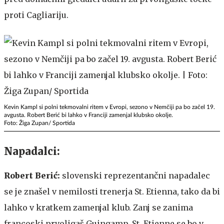
proti Cagliariju.
Kevin Kampl si polni tekmovalni ritem v Evropi, sezono v Nemčiji pa bo začel 19.
avgusta. Robert Berić bi lahko v Franciji zamenjal klubsko okolje.
Foto: Žiga Zupan/ Sportida
Napadalci:
Robert Berić:
slovenski reprezentančni napadalec
se je znašel v nemilosti trenerja
St. Etienna, tako da bi
lahko v kratkem zamenjal klub. Zanj se zanima
francoski prvoligaš Guingamp. St. Etienne se bo v