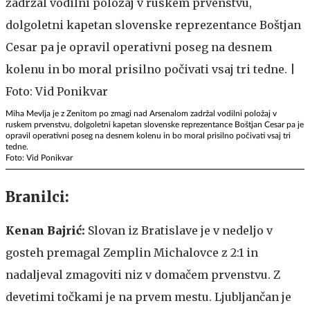
Miha Mevlja je z Zenitom po zmagi nad Arsenalom zadržal vodilni položaj v
ruskem prvenstvu, dolgoletni kapetan slovenske reprezentance Boštjan Cesar pa je
opravil operativni poseg na desnem kolenu in bo moral prisilno počivati vsaj tri
tedne.
Foto: Vid Ponikvar
Branilci:
Kenan Bajrić:
Slovan iz Bratislave je v nedeljo v
gosteh premagal Zemplin Michalovce z 2:1 in
nadaljeval zmagoviti niz v domačem prvenstvu. Z
devetimi točkami je na prvem mestu. Ljubljančan je