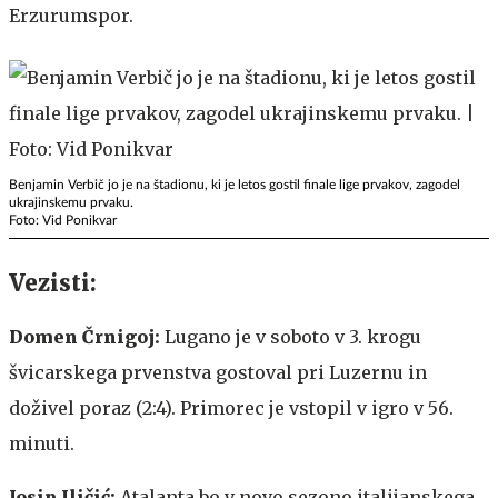
Erzurumspor.
Benjamin Verbič jo je na štadionu, ki je letos gostil finale lige prvakov, zagodel
ukrajinskemu prvaku.
Foto: Vid Ponikvar
Vezisti:
Domen Črnigoj:
Lugano je v soboto v 3. krogu
švicarskega prvenstva gostoval pri Luzernu in
doživel poraz (2:4). Primorec je vstopil v igro v 56.
minuti.
Josip Iličić:
Atalanta bo v novo sezono italijanskega