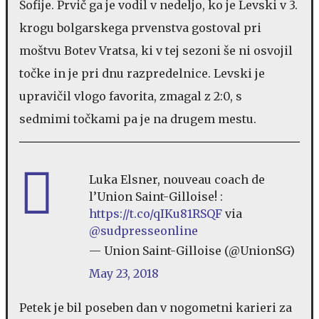
Sofije. Prvič ga je vodil v nedeljo, ko je Levski v 3.
krogu bolgarskega prvenstva gostoval pri
moštvu Botev Vratsa, ki v tej sezoni še ni osvojil
točke in je pri dnu razpredelnice. Levski je
upravičil vlogo favorita, zmagal z 2:0, s
sedmimi točkami pa je na drugem mestu.
Luka Elsner, nouveau coach de
l’Union Saint-Gilloise! :
https://t.co/qIKu81RSQF
via
@sudpresseonline
— Union Saint-Gilloise (@UnionSG)
May 23, 2018
Petek je bil poseben dan v nogometni karieri za