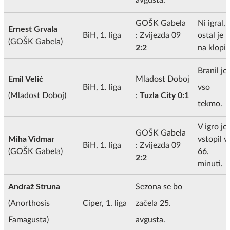
GOŠK Gabela
Ni igral,
Ernest Grvala
BiH, 1. liga
: Zvijezda 09
ostal je
(GOŠK Gabela)
2:2
na klopi.
Branil je
Emil Velić
Mladost Doboj
BiH, 1. liga
vso
(Mladost Doboj)
:
Tuzla City 0:1
tekmo.
V igro je 
GOŠK Gabela
Miha Vidmar
vstopil v
BiH, 1. liga
: Zvijezda 09
(GOŠK Gabela)
66.
2:2
minuti.
Andraž Struna
Sezona se bo
(Anorthosis
Ciper, 1. liga
začela 25.
Famagusta)
avgusta.