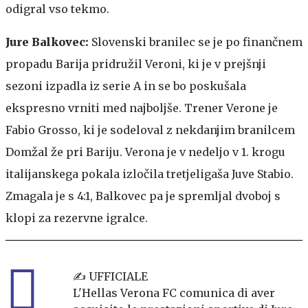
odigral vso tekmo.
Jure Balkovec:
Slovenski branilec se je po finančnem
propadu Barija pridružil Veroni, ki je v prejšnji
sezoni izpadla iz serie A in se bo poskušala
ekspresno vrniti med najboljše. Trener Verone je
Fabio Grosso, ki je sodeloval z nekdanjim branilcem
Domžal že pri Bariju. Verona je v nedeljo v 1. krogu
italijanskega pokala izločila tretjeligaša Juve Stabio.
Zmagala je s 4:1, Balkovec pa je spremljal dvoboj s
klopi za rezervne igralce.
✍️ UFFICIALE
L'Hellas Verona FC comunica di aver