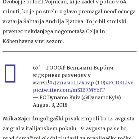
Dvoboj je odločil Vojničan, ki je zadel v polno v 64.
minuti, ko je po strelu z glavo premagal neodločnega
vratarja Šahtarja Andrija Pjatova. To je bil strelski
prvenec nekdanjega nogometaša Celja in
Köbenhavna v tej sezoni.
65' – ГОООЛ! Беньямін Вербич
відкриває рахуноку у
матчі!
#ДинамоШахтар
(1:0)
#FCDKLive
pic.twitter.com/mS1B7MYblT
— FC Dynamo Kyiv (@DynamoKyiv)
August 3, 2018
Miha Zajc:
drugoligaški prvak
Empoli bo 12. avgusta
zaigral v italijanskem pokalu, 19. avgusta pa se bo
pred domačimi gledalci udaril za prvoligaške točke