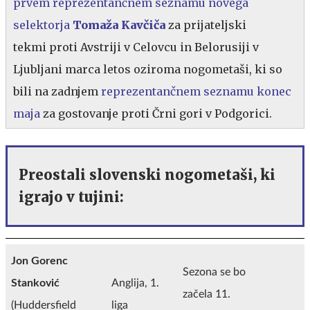
prvem reprezentančnem seznamu novega
selektorja
Tomaža Kavčiča
za prijateljski
tekmi proti Avstriji v Celovcu in Belorusiji v
Ljubljani marca letos oziroma nogometaši, ki so
bili na zadnjem
reprezentančnem seznamu konec
maja
za gostovanje proti Črni gori v Podgorici.
Preostali slovenski nogometaši, ki
igrajo v tujini:
Jon Gorenc
Sezona se bo
Stanković
Anglija, 1.
začela 11.
(Huddersfield
liga