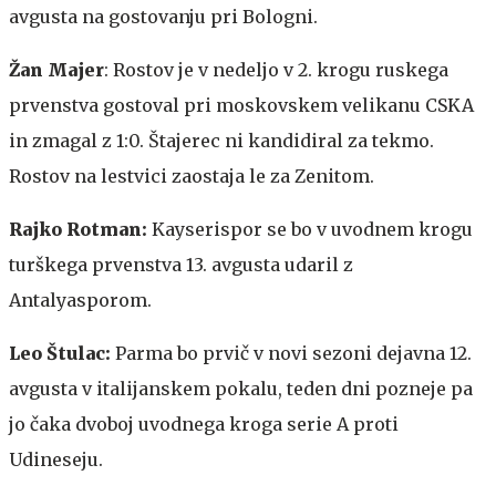
avgusta na gostovanju pri Bologni.
Žan Majer
: Rostov je v nedeljo v 2. krogu ruskega
prvenstva gostoval pri moskovskem velikanu CSKA
in zmagal z 1:0. Štajerec ni kandidiral za tekmo.
Rostov na lestvici zaostaja le za Zenitom.
Rajko Rotman:
Kayserispor se bo v uvodnem krogu
turškega prvenstva 13. avgusta udaril z
Antalyasporom.
Leo Štulac:
Parma bo prvič v novi sezoni dejavna 12.
avgusta v italijanskem pokalu, teden dni pozneje pa
jo čaka dvoboj uvodnega kroga serie A proti
Udineseju.