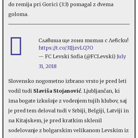
do remija pri Gorici (3:3) pomagal z dvema
goloma.
Славиша ще гони титли с Левски!
https://t.co/31JjzvLQ7O
— FC Levski Sofia (@FCLevski)
July
31, 2018
Slovensko nogometno izbrano vrsto je pred leti
vodil tudi
Slaviša Stojanović
. Ljubljančan, ki
ima bogate izkušnje z vodenjem tujih klubov, saj
je pred tem deloval tudi v Srbiji, Belgiji, Latviji in
na Kitajskem, je pred kratkim sklenil
sodelovanje z bolgarskim velikanom Levskim iz