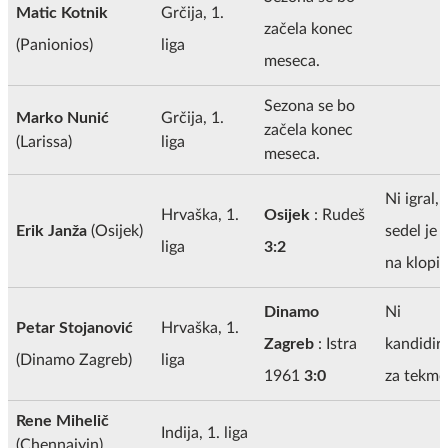
Matic Kotnik
Grčija, 1.
začela konec
(Panionios)
liga
meseca.
Sezona se bo
Marko Nunić
Grčija, 1.
začela konec
(Larissa)
liga
meseca.
Ni igral,
Hrvaška, 1.
Osijek
: Rudeš
Erik Janža
(Osijek)
sedel je
liga
3:2
na klopi.
Dinamo
Ni
Petar Stojanović
Hrvaška, 1.
Zagreb
: Istra
kandidira
(Dinamo Zagreb)
liga
1961
3:0
za tekmo
Rene Mihelič
Indija, 1. liga
(Chennaiyin)