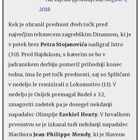
2018
Kek je ohranil prednost dveh točk pred
največjim tekmecem zagrebškim Dinamom, ki je
v petek brez
Petra Stojanovića
nadigral Istro
(3:0). Pred Hajdukom, s katerim se bo v
jadranskem derbiju pomeril prihodnji konec
tedna, ima že pet točk prednosti, saj so Splitčani
v nedeljo le remizirali z Lokomotivo (1:1). V
nedeljo je Osijek premagal Rudeš s 3:2,
zmagoviti zadetek pa je dosegel nekdanji
napadalec Olimpije
Ezekiel Henty
. V hrvaškem
prvenstvu se je izkazal tudi nekdanji napadalec
Maribora
Jean-Philippe Mendy
, ki je Slavenu