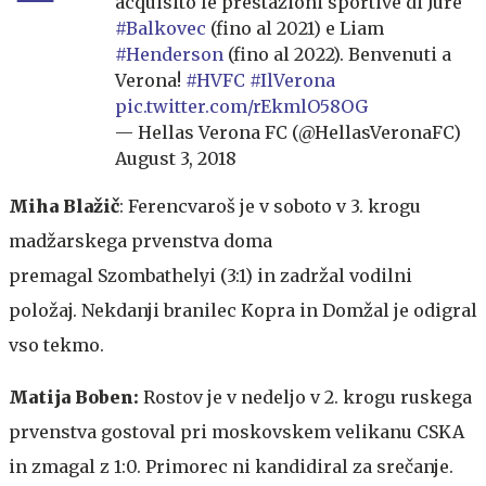
acquisito le prestazioni sportive di Jure
#Balkovec
(fino al 2021) e Liam
#Henderson
(fino al 2022). Benvenuti a
Verona!
#HVFC
#IlVerona
pic.twitter.com/rEkmlO58OG
— Hellas Verona FC (@HellasVeronaFC)
August 3, 2018
Miha Blažič
: Ferencvaroš je v soboto v 3. krogu
madžarskega prvenstva doma
premagal Szombathelyi (3:1) in zadržal vodilni
položaj. Nekdanji branilec Kopra in Domžal je odigral
vso tekmo.
Matija Boben:
Rostov je v nedeljo v 2. krogu ruskega
prvenstva gostoval pri moskovskem velikanu CSKA
in zmagal z 1:0. Primorec ni kandidiral za srečanje.