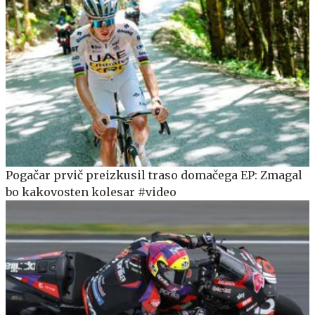
Pogačar prvič preizkusil traso domačega EP: Zmagal
bo kakovosten kolesar #video