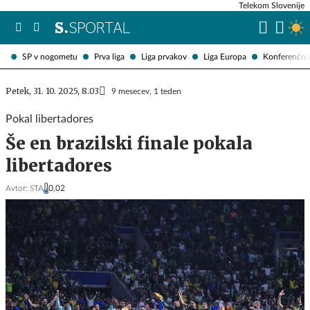
Telekom Slovenije
SP v nogometu
Prva liga
Liga prvakov
Liga Europa
Konferenčna 
Petek, 31. 10. 2025, 8.03
9 mesecev, 1 teden
Pokal libertadores
Še en brazilski finale pokala
libertadores
Avtor:
STA
0,02