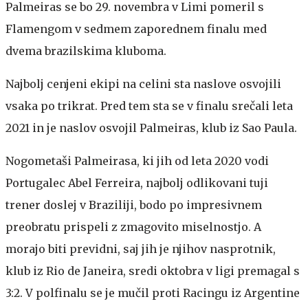
Palmeiras se bo 29. novembra v Limi pomeril s
Flamengom v sedmem zaporednem finalu med
dvema brazilskima kluboma.
Najbolj cenjeni ekipi na celini sta naslove osvojili
vsaka po trikrat. Pred tem sta se v finalu srečali leta
2021 in je naslov osvojil Palmeiras, klub iz Sao Paula.
Nogometaši Palmeirasa, ki jih od leta 2020 vodi
Portugalec Abel Ferreira, najbolj odlikovani tuji
trener doslej v Braziliji, bodo po impresivnem
preobratu prispeli z zmagovito miselnostjo. A
morajo biti previdni, saj jih je njihov nasprotnik,
klub iz Rio de Janeira, sredi oktobra v ligi premagal s
3:2. V polfinalu se je mučil proti Racingu iz Argentine