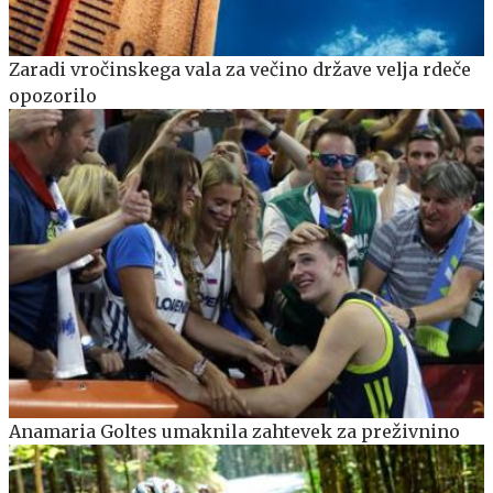
Zaradi vročinskega vala za večino države velja rdeče
opozorilo
Anamaria Goltes umaknila zahtevek za preživnino