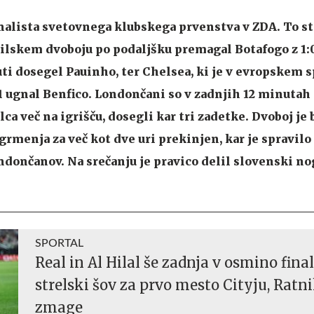
inalista svetovnega klubskega prvenstva v ZDA. To st
azilskem dvoboju po podaljšku premagal Botafogo z 1:
uti dosegel Pauinho, ter Chelsea, ki je v evropskem 
:1 ugnal Benfico. Londončani so v zadnjih 12 minutah 
ca več na igrišču, dosegli kar tri zadetke. Dvoboj je 
rmenja za več kot dve uri prekinjen, kar je spravilo 
ondončanov. Na srečanju je pravico delil slovenski 
SPORTAL
Real in Al Hilal še zadnja v osmino final
strelski šov za prvo mesto Cityju, Ratn
zmage