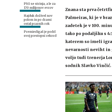
PSG se strinja, a le za
170 milijonov evrov
Znana sta prva četrtf
Hajduk doživel nov
Palmeiras, ki je v br
polom in po drami
ostal praznih rok
zadetek je v 100. min
Premierligaš je podrl
tako po podaljšku s 4
svoj prestopni rekord
katerem so imeli igral
nevarnosti neviht in g
voljo tudi trenerja L
sodnik Slavko Vinčić.