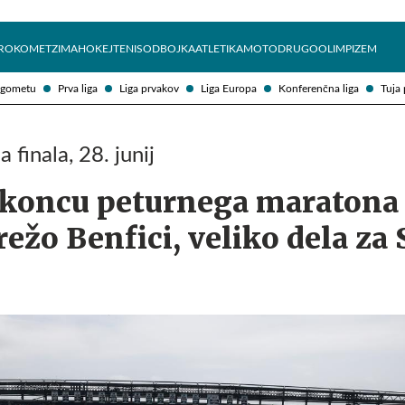
Želite prejemati e-novice?
Uživajmo pametno
ROKOMET
ZIMA
HOKEJ
TENIS
ODBOJKA
ATLETIKA
MOTO
DRUGO
OLIMPIZEM
ogometu
Prva liga
Liga prvakov
Liga Europa
Konferenčna liga
Tuja 
 finala, 28. junij
 koncu peturnega maratona
ežo Benfici, veliko dela za 