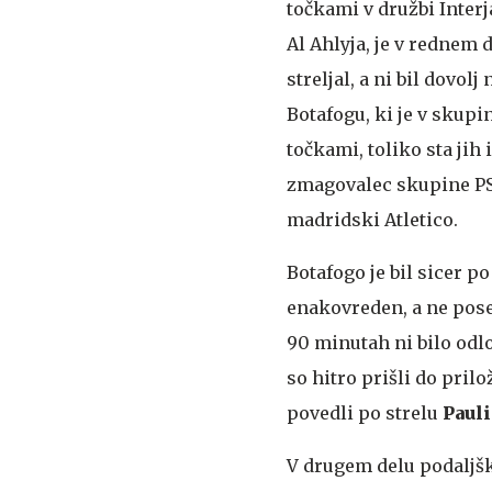
točkami v družbi Interj
Al Ahlyja, je v rednem 
streljal, a ni bil dovolj
Botafogu, ki je v skupi
točkami, toliko sta jih 
zmagovalec skupine PSG
madridski Atletico.
Botafogo je bil sicer p
enakovreden, a ne pose
90 minutah ni bilo odloč
so hitro prišli do pril
povedli po strelu
Paul
V drugem delu podaljšk