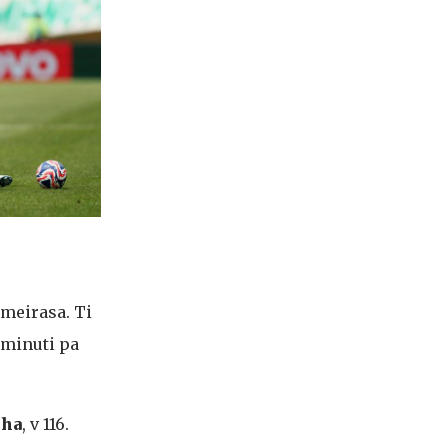
almeirasa. Ti
 minuti pa
nha
, v 116.