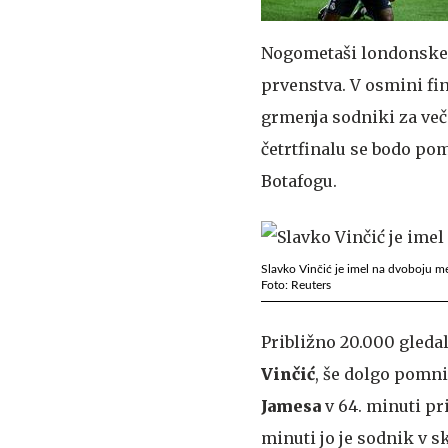
Nogometaši londonskega
prvenstva. V osmini fin
grmenja sodniki za več 
četrtfinalu se bodo pom
Botafogu.
Slavko Vinčić je imel na dvoboju me
Foto: Reuters
Približno 20.000 gledal
Vinčić
, še dolgo pomni
Jamesa
v 64. minuti pri
minuti jo je sodnik v s