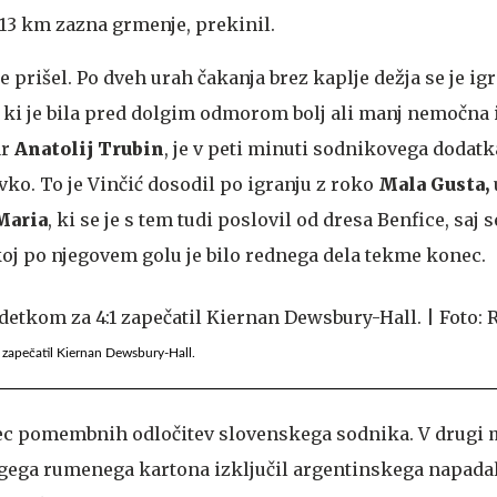
 13 km zazna grmenje, prekinil.
le prišel. Po dveh urah čakanja brez kaplje dežja se je i
, ki je bila pred dolgim odmorom bolj ali manj nemočna i
ar
Anatolij Trubin
, je v peti minuti sodnikovega dodat
vko. To je Vinčić dosodil po igranju z roko
Mala Gusta,
Maria
, ki se je s tem tudi poslovil od dresa Benfice, saj s
j po njegovem golu je bilo rednega dela tekme konec.
 zapečatil Kiernan Dewsbury-Hall.
nec pomembnih odločitev slovenskega sodnika. V drugi 
ugega rumenega kartona izključil argentinskega napada