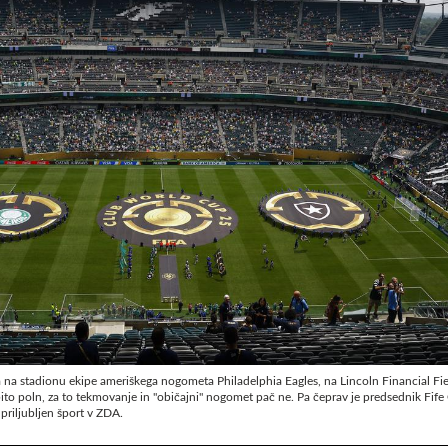
la na stadionu ekipe ameriškega nogometa Philadelphia Eagles, na Lincoln Financial Fi
o poln, za to tekmovanje in "običajni" nogomet pač ne. Pa čeprav je predsednik Fife 
priljubljen šport v ZDA.