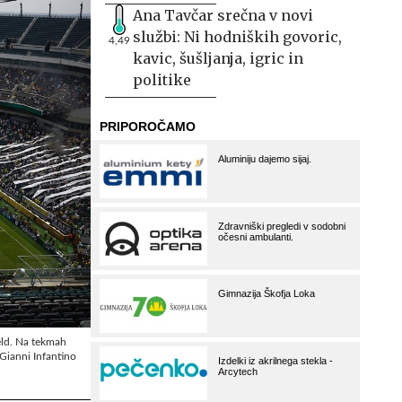
Ana Tavčar srečna v novi
službi: Ni hodniških govoric,
4,49
kavic, šušljanja, igric in
politike
eld. Na tekmah
Gianni Infantino