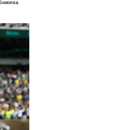
 Gomeza
.