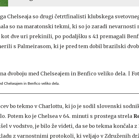
 Chelseaja so drugi četrtfinalisti klubskega svetovne
ala so na maratonski tekmi, ki so jo zaradi nevarnosti 
kot dve uri prekinili, po podaljšku s 4:1 premagali Benf
erili s Palmeirasom, ki je pred tem dobil brazilski dvob
d Chelseajem in Benfico veliko dela.
cev bo tekmo v Charlottu, ki jo je sodil slovenski sodn
lo. Potem ko je Chelsea v 64. minuti s prostega strela
R
šel v vodstvo, je bilo že videti, da se bo tekma končala z 1
kladu z varnostnimi protokoli, ki veljajo v Združenih d