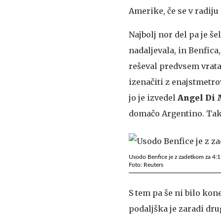
Amerike, če se v radiju
Najbolj nor del pa je še
nadaljevala, in Benfica
reševal predvsem vrat
izenačiti z enajstmetro
jo je izvedel
Angel Di 
domačo Argentino. Tako
Usodo Benfice je z zadetkom za 4:1
Foto: Reuters
S tem pa še ni bilo ko
podaljška je zaradi dr