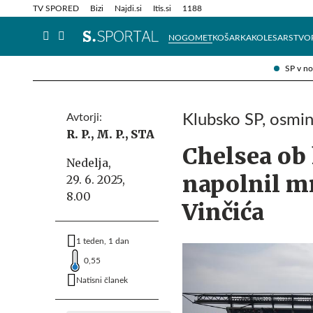
Info in obvestila
Tehnik
TV SPORED
Bizi
Najdi.si
Itis.si
1188
NOGOMET
KOŠARKA
KOLESARSTVO
SP v n
Avtorji:
Klubsko SP, osmina
R. P.,
M. P.,
STA
Chelsea ob
Nedelja,
napolnil mr
29. 6. 2025,
8.00
Vinčića
1 teden, 1 dan
0,55
Natisni članek