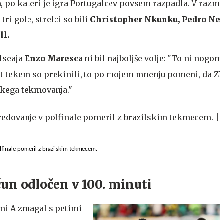
a
, po kateri je igra Portugalcev povsem razpadla. V razm
 tri gole, strelci so bili
Christopher Nkunku, Pedro Ne
ll.
lseaja
Enzo Maresca
ni bil najboljše volje: "To ni nogom
st tekem so prekinili, to po mojem mnenju pomeni, da 
takega tekmovanja."
lfinale pomeril z brazilskim tekmecem.
čun odločen v 100. minuti
ini A zmagal s petimi