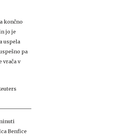
gra končno
n jo je
ka uspela
uspešno pa
e vrača v
minuti
lca Benfice