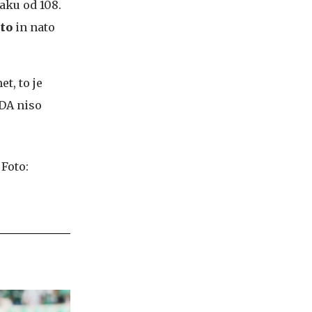
aku od 108.
to
in nato
et, to je
ZDA niso