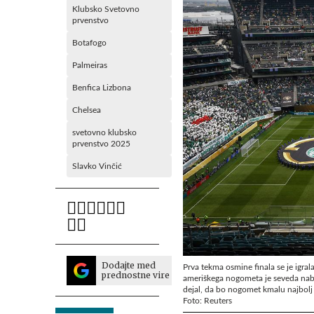
Klubsko Svetovno
prvenstvo
Botafogo
Palmeiras
Benfica Lizbona
Chelsea
svetovno klubsko
prvenstvo 2025
Slavko Vinčić
Dodajte med
Prva tekma osmine finala se je igra
prednostne vire
ameriškega nogometa je seveda nabit
dejal, da bo nogomet kmalu najbolj 
Foto: Reuters