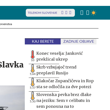
TELEKOM SLOVENIJE
prvenstva
KAJ BERETE
ZADNJE OBJAVE
Konec veselja: Janković
preklical ukrep
10
Slavka
Skrb vzbujajoč trend
preplavil Rusijo
5,64
Klakočar Zupančičeva in Rop
sta se odločila za dve potezi
5,57
Slovenska pevka brez dlake
na jeziku: Sem v celibatu in
5,50
sem ponosna na to