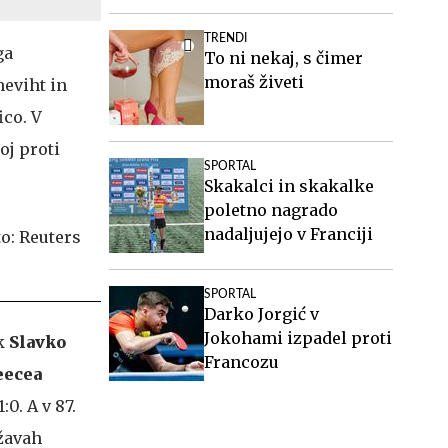
TRENDI
ga
To ni nekaj, s čimer
moraš živeti
neviht in
ico. V
oj proti
SPORTAL
Skakalci in skakalke
poletno nagrado
nadaljujejo v Franciji
SPORTAL
Darko Jorgić v
Jokohami izpadel proti
ik
Slavko
Francozu
eecea
:0. A v 87.
ržavah