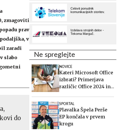
a
0, zmagoviti
spopadu prav
podaljška, v
bil zaradi
Ne spreglejte
v slabo
nogometni
NOVICE
Kateri Microsoft Office
izbrati? Primerjava
različic Office 2024 in
Office 2021.
SPORTAL
a,
Plavalka Špela Perše
EP končala v prvem
ikovi do
krogu