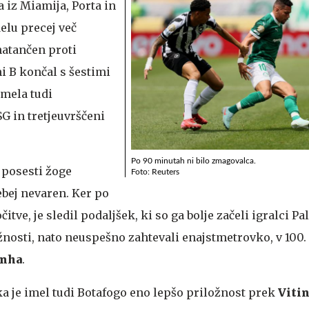
a iz Miamija, Porta in
delu precej več
 natančen proti
ni B končal s šestimi
imela tudi
 in tretjeuvrščeni
Po 90 minutah ni bilo zmagovalca.
o posesti žoge
Foto: Reuters
bej nevaren. Ker po
itve, je sledil podaljšek, ki so ga bolje začeli igralci P
ožnosti, nato neuspešno zahtevali enajstmetrovko, v 100.
inha
.
a je imel tudi Botafogo eno lepšo priložnost prek
Viti