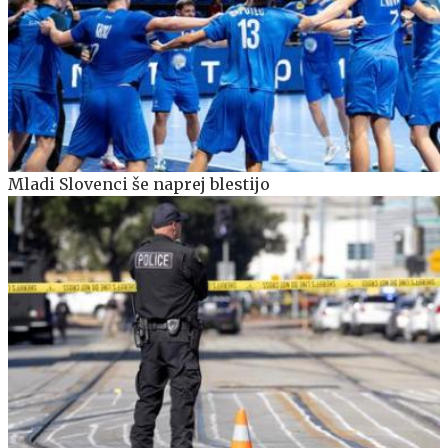
Mladi Slovenci še naprej blestijo