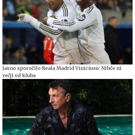
Jasno sporočilo Reala Madrid Viniciusu: Nihče ni
večji od kluba