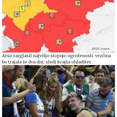
Arso razglasil najvišjo stopnjo ogroženosti: vročina
bo trajala še dva dni, sledi krajša ohladitev