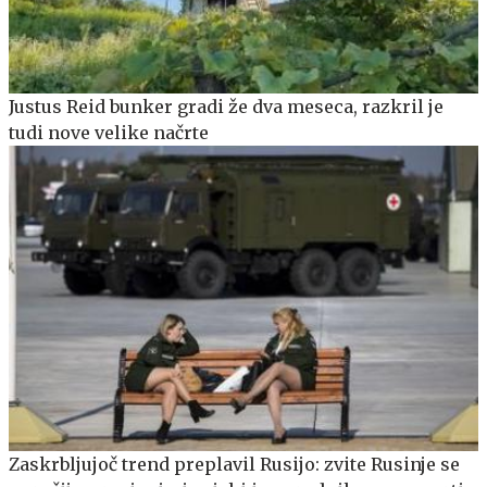
Justus Reid bunker gradi že dva meseca, razkril je
tudi nove velike načrte
Zaskrbljujoč trend preplavil Rusijo: zvite Rusinje se