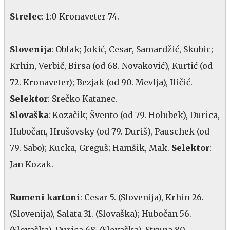
Strelec
: 1:0 Kronaveter 74.
Slovenija
: Oblak; Jokić, Cesar, Samardžić, Skubic;
Krhin, Verbič, Birsa (od 68. Novaković), Kurtić (od
72. Kronaveter); Bezjak (od 90. Mevlja), Iličić.
Selektor
: Srečko Katanec.
Slovaška
: Kozačik; Švento (od 79. Holubek), Durica,
Hubočan, Hrušovsky (od 79. Duriš), Pauschek (od
79. Sabo); Kucka, Greguš; Hamšik, Mak.
Selektor
:
Jan Kozak.
Rumeni kartoni
: Cesar 5. (Slovenija), Krhin 26.
(Slovenija), Salata 31. (Slovaška); Hubočan 56.
(Slovaška), Durica 68. (Slovaška), Struna 80.