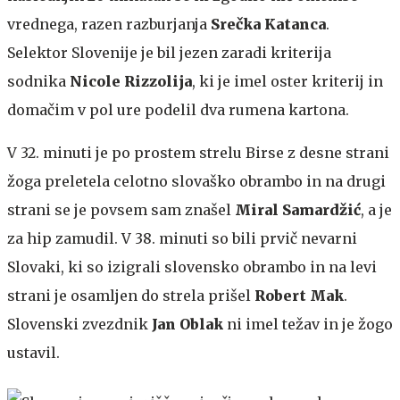
vrednega, razen razburjanja
Srečka Katanca
.
Selektor Slovenije je bil jezen zaradi kriterija
sodnika
Nicole Rizzolija
, ki je imel oster kriterij in
domačim v pol ure podelil dva rumena kartona.
V 32. minuti je po prostem strelu Birse z desne strani
žoga preletela celotno slovaško obrambo in na drugi
strani se je povsem sam znašel
Miral Samardžić
, a je
za hip zamudil. V 38. minuti so bili prvič nevarni
Slovaki, ki so izigrali slovensko obrambo in na levi
strani je osamljen do strela prišel
Robert Mak
.
Slovenski zvezdnik
Jan Oblak
ni imel težav in je žogo
ustavil.