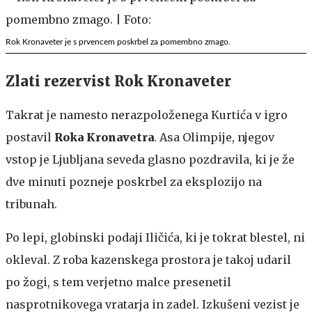
Rok Kronaveter je s prvencem poskrbel za pomembno zmago.
Zlati rezervist Rok Kronaveter
Takrat je namesto nerazpoloženega Kurtića v igro
postavil
Roka Kronavetra
. Asa Olimpije, njegov
vstop je Ljubljana seveda glasno pozdravila, ki je že
dve minuti pozneje poskrbel za eksplozijo na
tribunah.
Po lepi, globinski podaji Iličića, ki je tokrat blestel, ni
okleval. Z roba kazenskega prostora je takoj udaril
po žogi, s tem verjetno malce presenetil
nasprotnikovega vratarja in zadel. Izkušeni vezist je