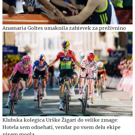
Anamaria Goltes umaknila zahtevek za preživnino
Klubska kolegica Urške Žigart do velike zmage:
Hotela sem odnehati, vendar po vsem delu ekipe
nisem mogla