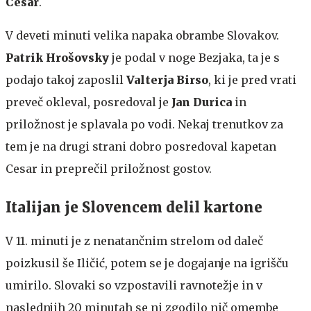
Cesar
.
V deveti minuti velika napaka obrambe Slovakov.
Patrik Hrošovsky
je podal v noge Bezjaka, ta je s
podajo takoj zaposlil
Valterja Birso
, ki je pred vrati
preveč okleval, posredoval je
Jan Durica
in
priložnost je splavala po vodi. Nekaj trenutkov za
tem je na drugi strani dobro posredoval kapetan
Cesar in preprečil priložnost gostov.
Italijan je Slovencem delil kartone
V 11. minuti je z nenatančnim strelom od daleč
poizkusil še Iličić, potem se je dogajanje na igrišču
umirilo. Slovaki so vzpostavili ravnotežje in v
naslednjih 20 minutah se ni zgodilo nič omembe