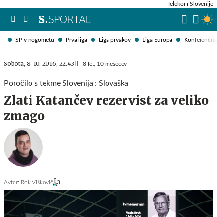
Telekom Slovenije
SP v nogometu
Prva liga
Liga prvakov
Liga Europa
Konferenčna 
Sobota, 8. 10. 2016, 22.43
8 let, 10 mesecev
Poročilo s tekme Slovenija : Slovaška
Zlati Katančev rezervist za veliko
zmago
Avtor:
Rok Viškovič
3