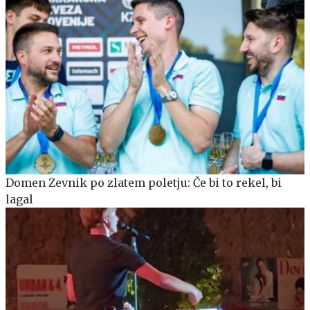
Domen Zevnik po zlatem poletju: Če bi to rekel, bi
lagal