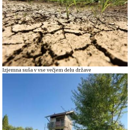
Izjemna suša v vse večjem delu države