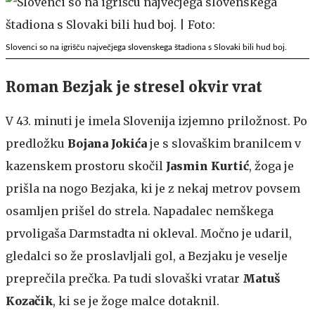
Slovenci so na igrišču največjega slovenskega štadiona s Slovaki bili hud boj.
Roman Bezjak je stresel okvir vrat
V 43. minuti je imela Slovenija izjemno priložnost. Po
predložku
Bojana Jokića
je s slovaškim branilcem v
kazenskem prostoru skočil
Jasmin Kurtić
, žoga je
prišla na nogo Bezjaka, ki je z nekaj metrov povsem
osamljen prišel do strela. Napadalec nemškega
prvoligaša Darmstadta ni okleval. Močno je udaril,
gledalci so že proslavljali gol, a Bezjaku je veselje
preprečila prečka. Pa tudi slovaški vratar
Matuš
Kozačik
, ki se je žoge malce dotaknil.