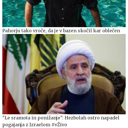
Pahorju tako vroče, da je v bazen skočil kar oblečen
"Le sramota in ponižanje": Hezbolah ostro napadel
pogajanja z Izraelom #vŽivo