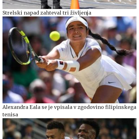
Strelski napad zahteval tri življenja
Alexandra Eala se je vpisala v zgodovino filipinskega
tenisa