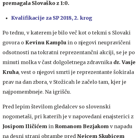
premagala Slovaško z 1:0.
Kvalifikacije za SP 2018, 2. krog
Po tednu, v katerem je bilo več kot o tekmi s Slovaki
govora o
Kevinu Kamplu
in o njegovi neupravičeni
odsotnosti na tokratni reprezentančni akciji, se je po
minuti molka v čast dolgoletnega zdravnika
dr. Vasje
Kruha
, vest o njegovi smrti je reprezentante šokirala
prav na dan zbora, v Stožicah le začelo tam, kjer je
najpomembneje. Na igrišču.
Pred lepim številom gledalcev so slovenski
nogometaši, pri katerih je v napovedani enajsterici z
Josipom Iličićem
in
Romanom Bezjakom
v napadu
na desni strani obrambe pred
Nejcem Skubicem