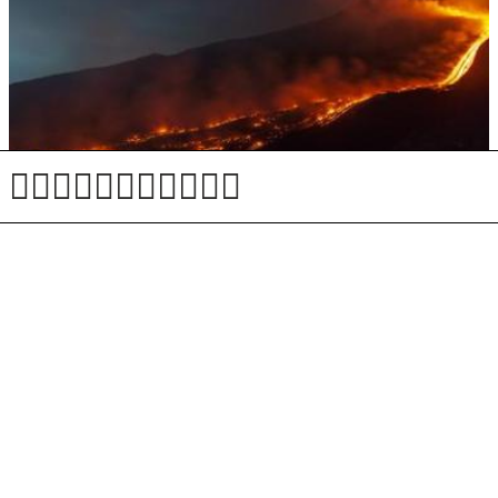
Po izbruhu Etne zaradi pepela moten letalski promet
v Catanii