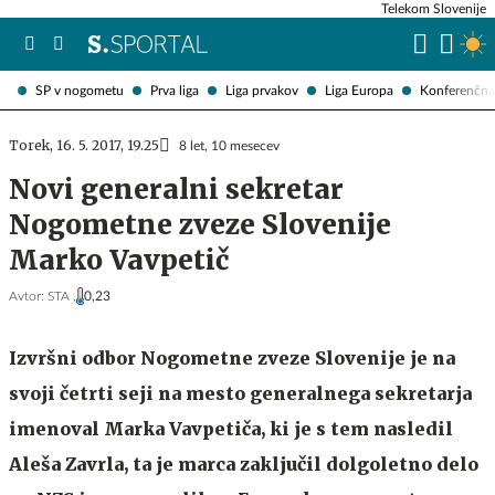
Telekom Slovenije
SP v nogometu
Prva liga
Liga prvakov
Liga Europa
Konferenčna 
Torek, 16. 5. 2017, 19.25
8 let, 10 mesecev
Novi generalni sekretar
Nogometne zveze Slovenije
Marko Vavpetič
Avtor:
STA ,
0,23
Izvršni odbor Nogometne zveze Slovenije je na
svoji četrti seji na mesto generalnega sekretarja
imenoval Marka Vavpetiča, ki je s tem nasledil
Aleša Zavrla, ta je marca zaključil dolgoletno delo