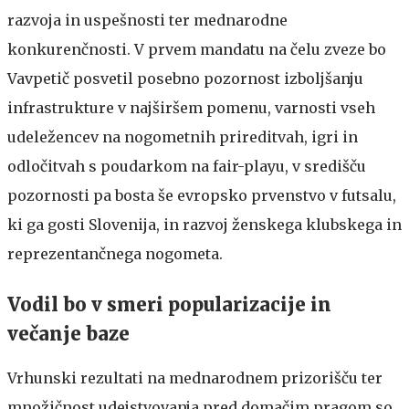
razvoja in uspešnosti ter mednarodne
konkurenčnosti. V prvem mandatu na čelu zveze bo
Vavpetič posvetil posebno pozornost izboljšanju
infrastrukture v najširšem pomenu, varnosti vseh
udeležencev na nogometnih prireditvah, igri in
odločitvah s poudarkom na fair-playu, v središču
pozornosti pa bosta še evropsko prvenstvo v futsalu,
ki ga gosti Slovenija, in razvoj ženskega klubskega in
reprezentančnega nogometa.
Vodil bo v smeri popularizacije in
večanje baze
Vrhunski rezultati na mednarodnem prizorišču ter
množičnost udejstvovanja pred domačim pragom so