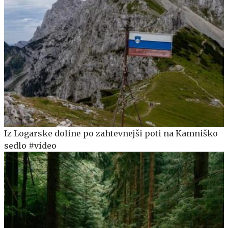
Iz Logarske doline po zahtevnejši poti na Kamniško
sedlo #video