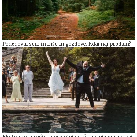
Podedoval sem in hišo in gozdove. Kdaj naj prodam?
Ekstremna vročina spreminja načrtovanje porok: kaj