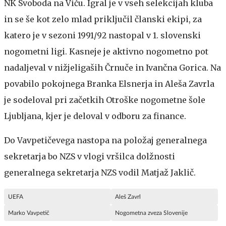
NK Svoboda na Viču. Igral je v vseh selekcijah kluba
in se še kot zelo mlad priključil članski ekipi, za
katero je v sezoni 1991/92 nastopal v 1. slovenski
nogometni ligi. Kasneje je aktivno nogometno pot
nadaljeval v nižjeligaših Črnuče in Ivančna Gorica. Na
povabilo pokojnega Branka Elsnerja in Aleša Zavrla
je sodeloval pri začetkih Otroške nogometne šole
Ljubljana, kjer je deloval v odboru za finance.
Do Vavpetičevega nastopa na položaj generalnega
sekretarja bo NZS v vlogi vršilca dolžnosti
generalnega sekretarja NZS vodil Matjaž Jaklič.
UEFA
Aleš Zavrl
Marko Vavpetič
Nogometna zveza Slovenije