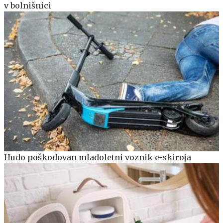
v bolnišnici
Hudo poškodovan mladoletni voznik e-skiroja