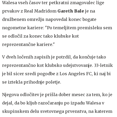
Walesa vseh časov ter petkratni zmagovalec lige
prvakov z Real Madridom
Gareth Bale
je na
družbenem omrežju napovedal konec bogate
nogometne kariere: "Po temeljitem premisleku sem
se odločil za konec tako klubske kot
reprezentančne kariere."
V dveh ločenih zapisih je potrdil, da končuje tako
reprezentančno kot klubsko udejstvovanje. 33-letnik
je bil sicer sredi pogodbe z Los Angeles FC, ki naj bi
se iztekla prihodnje poletje.
Njegova odločitev je prišla dober mesec za tem, ko je
dejal, da bo kljub razočaranju po izpadu Walesa v
skupinskem delu svetovnega prvenstva, na katerem