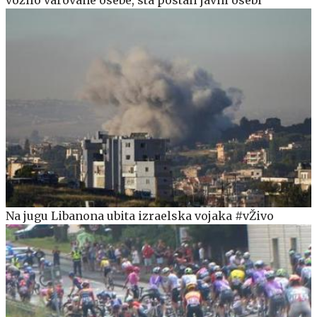
vozilo varovane osebe, sta postali javni osebi
Na jugu Libanona ubita izraelska vojaka #vŽivo