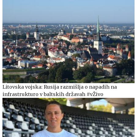
Litovska vojska: Rusija razmišlja o napadih na
infrastrukturo v baltskih državah #vŽivo