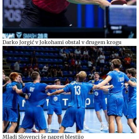
Darko Jorgić v Jokohami obstal v drugem krogu
Mladi Slovenci še naprej blestijo