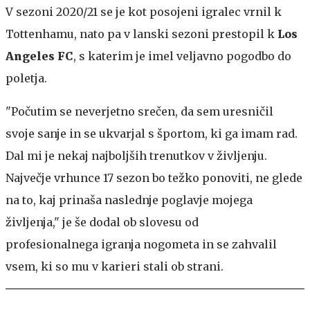
V sezoni 2020/21 se je kot posojeni igralec vrnil k
Tottenhamu, nato pa v lanski sezoni prestopil k
Los
Angeles FC
, s katerim je imel veljavno pogodbo do
poletja.
"Počutim se neverjetno srečen, da sem uresničil
svoje sanje in se ukvarjal s športom, ki ga imam rad.
Dal mi je nekaj najboljših trenutkov v življenju.
Največje vrhunce 17 sezon bo težko ponoviti, ne glede
na to, kaj prinaša naslednje poglavje mojega
življenja," je še dodal ob slovesu od
profesionalnega igranja nogometa in se zahvalil
vsem, ki so mu v karieri stali ob strani.