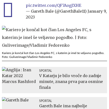
pic.twitter.com/QF7AogJXHE
— Gareth Bale (@GarethBale11)
January 9,
2023
Kariero je končal kot član Los Angeles FC, s katerim je imel še veljavno pogodbo.
Foto: Guliverimage/Vladimir Fedorenko
SPORTAL
V Katarju je bilo vroče do zadnje
minute, znana prva para osmine
finala
SPORTAL
Gareth Bale ima najbolje