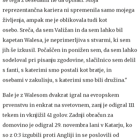
se tega z besedami ne da opisati. Moja
reprezentančna kariera ni spremenila samo mojega
življenja, ampak me je oblikovala tudi kot
osebo. Sreča, da sem Valižan in da sem lahko bil
kapetan Walesa, je neprimerljiva s stvarmi, ki sem
jih še izkusil. Počaščen in ponižen sem, da sem lahko
sodeloval pri pisanju zgodovine, slačilnico sem delil
s fanti, s katerimi smo postali kot bratje, in
osebami v zakulisju, s katerimi smo bili družina."
Bale je z Walesom dvakrat igral na evropskem
prvenstvu in enkrat na svetovnem, zanj je odigral 111
tekem in vknjižil 41 golov. Zadnji obračun za
domovino je odigral 29. novembra lani v Katarju, ko
so z 0:3 izgubili proti Angliji in se poslovili od