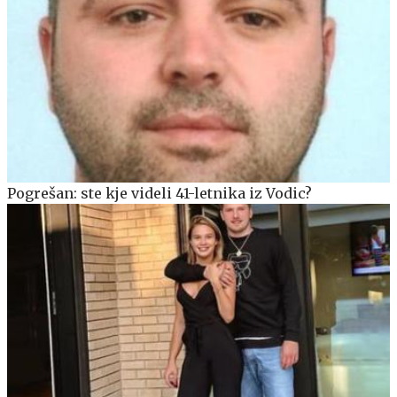
Pogrešan: ste kje videli 41-letnika iz Vodic?