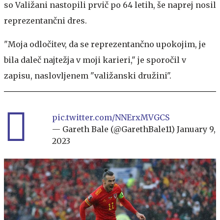
so Valižani nastopili prvič po 64 letih, še naprej nosil
reprezentančni dres.
"Moja odločitev, da se reprezentančno upokojim, je
bila daleč najtežja v moji karieri," je sporočil v
zapisu, naslovljenem "valižanski družini".
pic.twitter.com/NNErxMVGCS
— Gareth Bale (@GarethBale11)
January 9,
2023