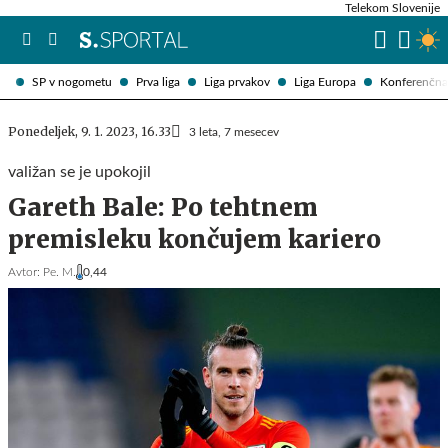
Telekom Slovenije
SP v nogometu
Prva liga
Liga prvakov
Liga Europa
Konferenčna 
Ponedeljek, 9. 1. 2023, 16.33
3 leta, 7 mesecev
valižan se je upokojil
Gareth Bale: Po tehtnem
premisleku končujem kariero
Avtor:
Pe. M.
0,44