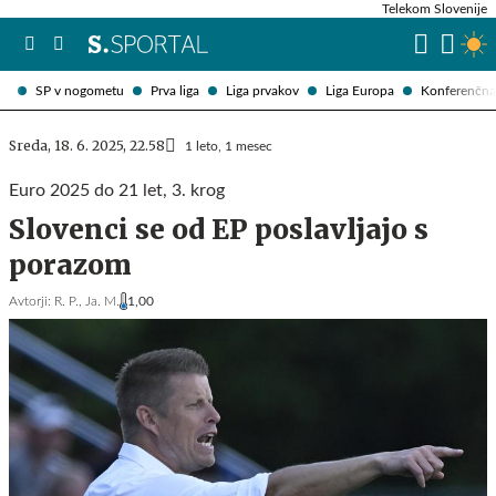
Telekom Slovenije
SP v nogometu
Prva liga
Liga prvakov
Liga Europa
Konferenčna 
Sreda, 18. 6. 2025, 22.58
1 leto, 1 mesec
Euro 2025 do 21 let, 3. krog
Slovenci se od EP poslavljajo s
porazom
Avtorji:
R. P.,
Ja. M.
1,00