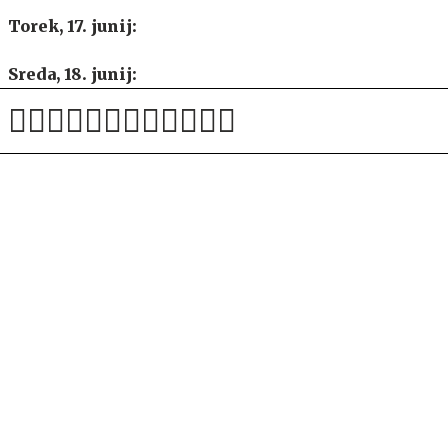
Torek, 17. junij:
Sreda, 18. junij:
Lestvica:
SPORTAL
Eksperiment Fife pokvaril
Sloveniji še lepše sanje
SPORTAL
Nemci premočni, Woltemade s
"hat-trickom" potopil Slovenijo
slovenska nogometna reprezentanca
Euro 2025
do 21 let