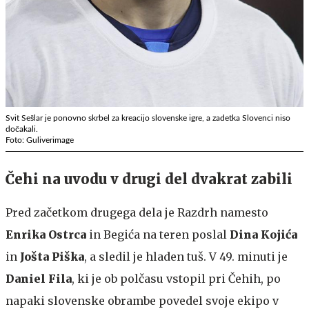
Svit Sešlar je ponovno skrbel za kreacijo slovenske igre, a zadetka Slovenci niso
dočakali.
Foto: Guliverimage
Čehi na uvodu v drugi del dvakrat zabili
Pred začetkom drugega dela je Razdrh namesto
Enrika Ostrca
in Begića na teren poslal
Dina Kojića
in
Jošta Piška
, a sledil je hladen tuš. V 49. minuti je
Daniel Fila
, ki je ob polčasu vstopil pri Čehih, po
napaki slovenske obrambe povedel svoje ekipo v