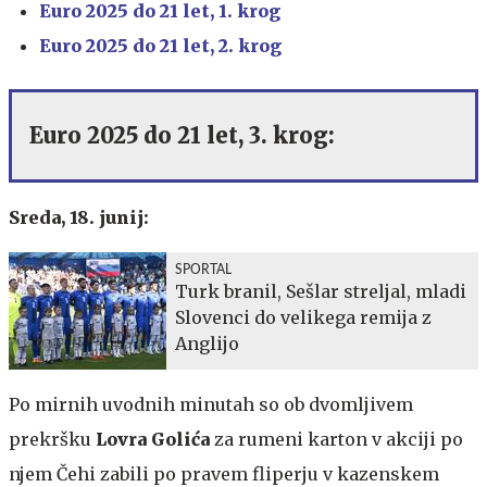
Euro 2025 do 21 let, 1. krog
Euro 2025 do 21 let, 2. krog
Euro 2025 do 21 let, 3. krog:
Sreda, 18. junij:
SPORTAL
Turk branil, Sešlar streljal, mladi
Slovenci do velikega remija z
Anglijo
Po mirnih uvodnih minutah so ob dvomljivem
prekršku
Lovra
Golića
za rumeni karton v akciji po
njem Čehi zabili po pravem fliperju v kazenskem