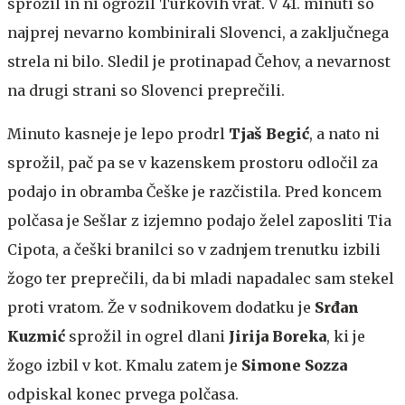
sprožil in ni ogrozil Turkovih vrat. V 41. minuti so
najprej nevarno kombinirali Slovenci, a zaključnega
strela ni bilo. Sledil je protinapad Čehov, a nevarnost
na drugi strani so Slovenci preprečili.
Minuto kasneje je lepo prodrl
Tjaš Begić
, a nato ni
sprožil, pač pa se v kazenskem prostoru odločil za
podajo in obramba Češke je razčistila. Pred koncem
polčasa je Sešlar z izjemno podajo želel zaposliti Tia
Cipota, a češki branilci so v zadnjem trenutku izbili
žogo ter preprečili, da bi mladi napadalec sam stekel
proti vratom. Že v sodnikovem dodatku je
Srđan
Kuzmić
sprožil in ogrel dlani
Jirija Boreka
, ki je
žogo izbil v kot. Kmalu zatem je
Simone Sozza
odpiskal konec prvega polčasa.