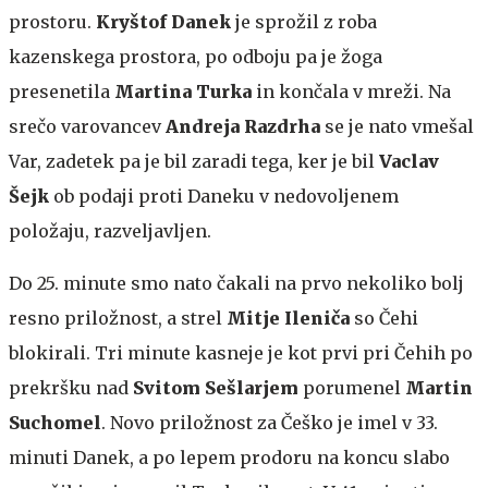
prostoru.
Kryštof Danek
je sprožil z roba
kazenskega prostora, po odboju pa je žoga
presenetila
Martina Turka
in končala v mreži. Na
srečo varovancev
Andreja Razdrha
se je nato vmešal
Var, zadetek pa je bil zaradi tega, ker je bil
Vaclav
Šejk
ob podaji proti Daneku v nedovoljenem
položaju, razveljavljen.
Do 25. minute smo nato čakali na prvo nekoliko bolj
resno priložnost, a strel
Mitje Ileniča
so Čehi
blokirali. Tri minute kasneje je kot prvi pri Čehih po
prekršku nad
Svitom Sešlarjem
porumenel
Martin
Suchomel
. Novo priložnost za Češko je imel v 33.
minuti Danek, a po lepem prodoru na koncu slabo