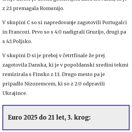
z 2:1 premagala Romunijo.
V skupini C so si napredovanje zagotovili Portugalci
in Francozi. Prvo so s 4:0 nadigrali Gruzijo, drugi pa
s 4:1 Poljsko.
V skupini D si je preboj v četrtfinale že prej
zagotovila Danska, ki je v popoldanski sredini tekmi
remizirala s Finsko z 1:1. Drugo mesto pa je
pripadlo Nizozemcem, ki so z 2:0 odpravili
Ukrajince.
Euro 2025 do 21 let, 3. krog: