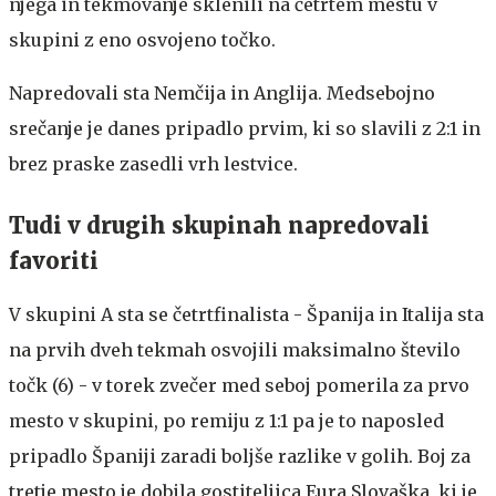
njega in tekmovanje sklenili na četrtem mestu v
skupini z eno osvojeno točko.
Napredovali sta Nemčija in Anglija. Medsebojno
srečanje je danes pripadlo prvim, ki so slavili z 2:1 in
brez praske zasedli vrh lestvice.
Tudi v drugih skupinah napredovali
favoriti
V skupini A sta se četrtfinalista - Španija in Italija sta
na prvih dveh tekmah osvojili maksimalno število
točk (6) - v torek zvečer med seboj pomerila za prvo
mesto v skupini, po remiju z 1:1 pa je to naposled
pripadlo Španiji zaradi boljše razlike v golih. Boj za
tretje mesto je dobila gostiteljica Eura Slovaška, ki je