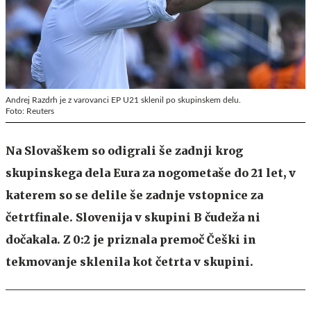
Andrej Razdrh je z varovanci EP U21 sklenil po skupinskem delu.
Foto: Reuters
Na Slovaškem so odigrali še zadnji krog
skupinskega dela Eura za nogometaše do 21 let, v
katerem so se delile še zadnje vstopnice za
četrtfinale. Slovenija v skupini B čudeža ni
dočakala. Z 0:2 je priznala premoč Češki in
tekmovanje sklenila kot četrta v skupini.