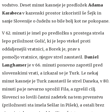
vodstvo. Deset minut kasneje je predložek
Adama
Karabeca
v kazenski prostor izkoristil še Šejk in
sanje Slovenije o čudežu so bile bolj kot ne pokopane.
V 62. minuti je imel po predložku s prostega strela
lepo priložnost Golić, ki je lepo vtekel proti
oddaljenejši vratnici, a Borek je, prav s
pomočjo vratnice, njegov strel zaustavil.
Daniel
Langhamer
je v 66. minuti ponovno zapretil pred
slovenskimi vrati, a izkazal se je Turk. Le nekaj
minut kasneje je Turk zaustavil še strel Daneka, v 80.
minuti pa je nevarno sprožil Fila, a zgrešil cilj.
Slovenci so lovili častni zadetek na tem prvenstvu
(priložnosti sta imela Sešlar in Pišek), a ostali brez