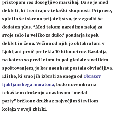
pristopom res dosegljivo marsikaj. Da se je med
dekleti, ki trenirajo v tekaški skupnosti Priprave,
spletlo še iskreno prijateljstvo, je v zgodbi še
dodaten plus. "Med tekom naredimo nekaj za
svoje telo in veliko za dušo," poudarja šopek
deklet in žena. Večina od njih je oktobra lani v
Ljubljani prvič pretekla 10 kilometrov. Razdalja,
na katero so pred letom in pol gledale z velikim
spoštovanjem, je kar naenkrat postala obvladljiva.
Elitke, ki smo jih izbrali za enega od
Obrazov
ljubljanskega maratona
, bodo novembra na
tekaškem druženju z naslovom "medal
party" bržkone družba z največjim številom
kolajn v svoji zbirki.