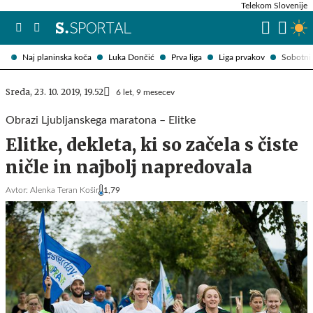
Telekom Slovenije
Naj planinska koča
Luka Dončić
Prva liga
Liga prvakov
Sobotni 
Sreda, 23. 10. 2019, 19.52
6 let, 9 mesecev
Obrazi Ljubljanskega maratona – Elitke
Elitke, dekleta, ki so začela s čiste
ničle in najbolj napredovala
Avtor:
Alenka Teran Košir
1,79