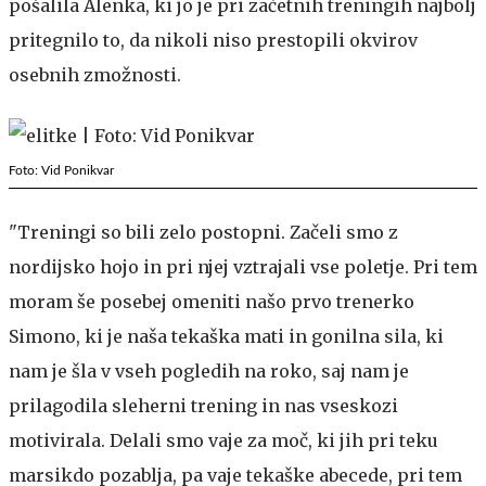
pošalila Alenka, ki jo je pri začetnih treningih najbolj
pritegnilo to, da nikoli niso prestopili okvirov
osebnih zmožnosti.
Foto: Vid Ponikvar
"Treningi so bili zelo postopni. Začeli smo z
nordijsko hojo in pri njej vztrajali vse poletje. Pri tem
moram še posebej omeniti našo prvo trenerko
Simono, ki je naša tekaška mati in gonilna sila, ki
nam je šla v vseh pogledih na roko, saj nam je
prilagodila sleherni trening in nas vseskozi
motivirala. Delali smo vaje za moč, ki jih pri teku
marsikdo pozablja, pa vaje tekaške abecede, pri tem