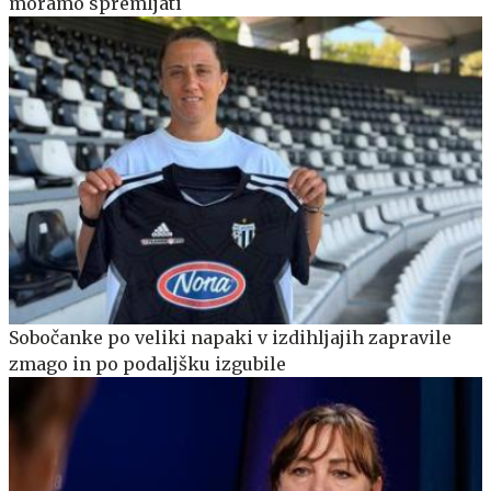
moramo spremljati
Sobočanke po veliki napaki v izdihljajih zapravile
zmago in po podaljšku izgubile