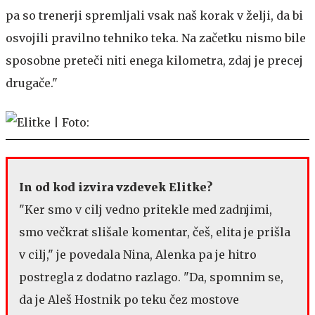
pa so trenerji spremljali vsak naš korak v želji, da bi
osvojili pravilno tehniko teka. Na začetku nismo bile
sposobne preteči niti enega kilometra, zdaj je precej
drugače."
In od kod izvira vzdevek Elitke?
"Ker smo v cilj vedno pritekle med zadnjimi,
smo večkrat slišale komentar, češ, elita je prišla
v cilj," je povedala Nina, Alenka pa je hitro
postregla z dodatno razlago. "Da, spomnim se,
da je Aleš Hostnik po teku čez mostove