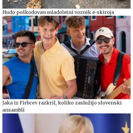
Hudo poškodovan mladoletni voznik e-skiroja
Jaka iz Firbcev razkril, koliko zaslužijo slovenski
ansambli