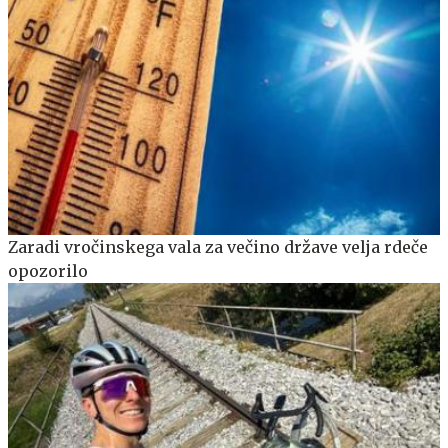
Zaradi vročinskega vala za večino države velja rdeče
opozorilo