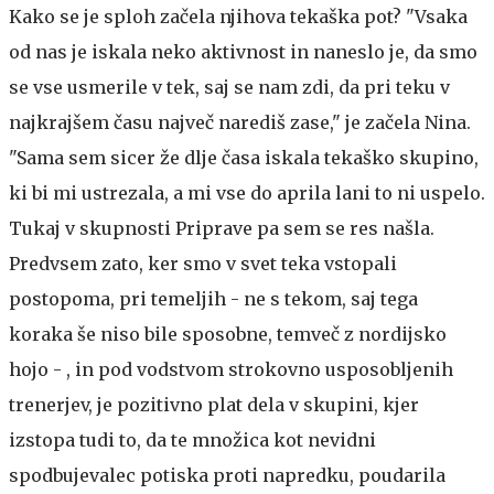
Kako se je sploh začela njihova tekaška pot? "Vsaka
od nas je iskala neko aktivnost in naneslo je, da smo
se vse usmerile v tek, saj se nam zdi, da pri teku v
najkrajšem času največ narediš zase," je začela Nina.
"Sama sem sicer že dlje časa iskala tekaško skupino,
ki bi mi ustrezala, a mi vse do aprila lani to ni uspelo.
Tukaj v skupnosti Priprave pa sem se res našla.
Predvsem zato, ker smo v svet teka vstopali
postopoma, pri temeljih - ne s tekom, saj tega
koraka še niso bile sposobne, temveč z nordijsko
hojo - , in pod vodstvom strokovno usposobljenih
trenerjev, je pozitivno plat dela v skupini, kjer
izstopa tudi to, da te množica kot nevidni
spodbujevalec potiska proti napredku, poudarila