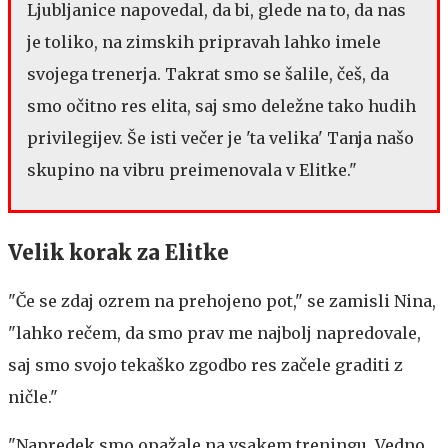
Ljubljanice napovedal, da bi, glede na to, da nas
je toliko, na zimskih pripravah lahko imele
svojega trenerja. Takrat smo se šalile, češ, da
smo očitno res elita, saj smo deležne tako hudih
privilegijev. Še isti večer je 'ta velika' Tanja našo
skupino na vibru preimenovala v Elitke."
Velik korak za Elitke
"Če se zdaj ozrem na prehojeno pot," se zamisli Nina,
"lahko rečem, da smo prav me najbolj napredovale,
saj smo svojo tekaško zgodbo res začele graditi z
ničle."
"Napredek smo opažale na vsakem treningu. Vedno