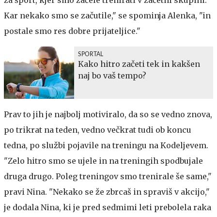
Kar nekako smo se začutile," se spominja Alenka, "in
postale smo res dobre prijateljice."
SPORTAL
Kako hitro začeti tek in kakšen
naj bo vaš tempo?
Prav to jih je najbolj motiviralo, da so se vedno znova,
po trikrat na teden, vedno večkrat tudi ob koncu
tedna, po službi pojavile na treningu na Kodeljevem.
"Zelo hitro smo se ujele in na treningih spodbujale
druga drugo. Poleg treningov smo trenirale še same,"
pravi Nina. "Nekako se že zbrcaš in spraviš v akcijo,"
je dodala Nina, ki je pred sedmimi leti prebolela raka