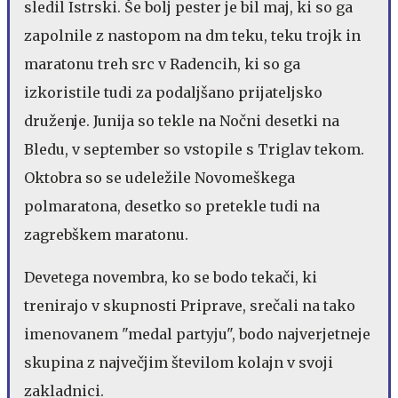
sledil Istrski. Še bolj pester je bil maj, ki so ga
zapolnile z nastopom na dm teku, teku trojk in
maratonu treh src v Radencih, ki so ga
izkoristile tudi za podaljšano prijateljsko
druženje. Junija so tekle na Nočni desetki na
Bledu, v september so vstopile s Triglav tekom.
Oktobra so se udeležile Novomeškega
polmaratona, desetko so pretekle tudi na
zagrebškem maratonu.
Devetega novembra, ko se bodo tekači, ki
trenirajo v skupnosti Priprave, srečali na tako
imenovanem "medal partyju", bodo najverjetneje
skupina z največjim številom kolajn v svoji
zakladnici.