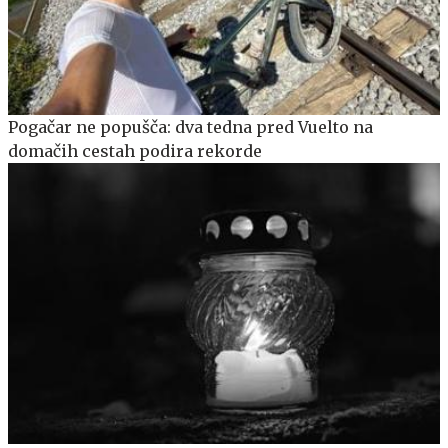
Pogačar ne popušča: dva tedna pred Vuelto na
domačih cestah podira rekorde