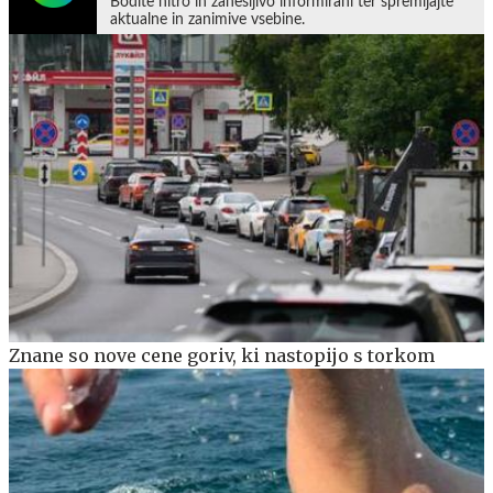
Bodite hitro in zanesljivo informirani ter spremljajte
aktualne in zanimive vsebine.
Znane so nove cene goriv, ki nastopijo s torkom