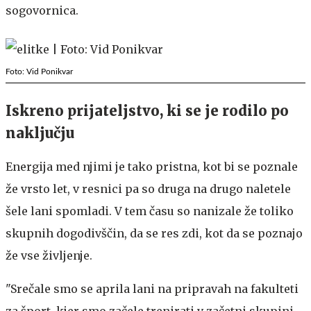
sogovornica.
Foto: Vid Ponikvar
Iskreno prijateljstvo, ki se je rodilo po
naključju
Energija med njimi je tako pristna, kot bi se poznale
že vrsto let, v resnici pa so druga na drugo naletele
šele lani spomladi. V tem času so nanizale že toliko
skupnih dogodivščin, da se res zdi, kot da se poznajo
že vse življenje.
"Srečale smo se aprila lani na pripravah na fakulteti
za šport, kjer smo začele trenirati v začetni skupini.