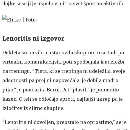
dojke, a se ji je uspelo vrniti v svet športno aktivnih.
Lenoritis ni izgovor
Dekleta so na vibru ustanovila skupino in se tudi po
virtualni komunikacijski poti spodbujala k udeležbi
na treningu. "Tista, ki se treninga ni udeležila, svoje
odsotnosti pa prej ni napovedala, je dobila modro
piko," je poudarila Berni. Pet "plavih" je pomenilo
kazen. O teh se odločajo sproti, najhujši ukrep pa je
izločitev iz elitne skupine.
"Lenoritis ni dovoljen, preostalo pa oprostimo," se je