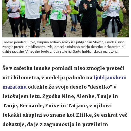
Lansko pomlad Elitke, skupina sedmih žensk iz Ljubljane in Slovenj Gradca, niso
zmogle preteči niti kilometra, zdaj precej rutinirano tečejo desetke, nekatere tudi
daljše razdalje. V nedeljo bodo znova stale na štartu ljubljanskega maratona.
Še v začetku lanske pomladi niso zmogle preteči
niti kilometra, v nedeljo pa bodo na
ljubljanskem
maratonu
odtekle že svojo deseto "desetko" v
letošnjem letu. Zgodba Nine, Alenke, Tanje in
Tanje, Bernarde, Enise in Tatjane, v njihovi
tekaški skupini so znane kot Elitke, še enkrat več
dokazuje, da je z zagnanostjo in pravilnim