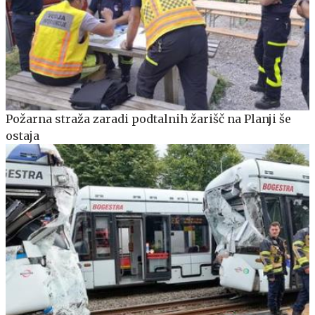
Požarna straža zaradi podtalnih žarišč na Planji še
ostaja