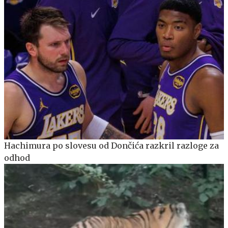
Hachimura po slovesu od Dončića razkril razloge za
odhod