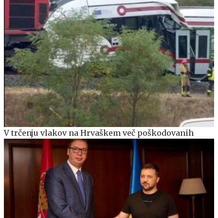
V trčenju vlakov na Hrvaškem več poškodovanih