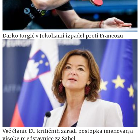
Darko Jorgić v Jokohami izpadel proti Francozu
Več članic EU kritičnih zaradi postopka imenovanja
visoke predstavnice za Sahel