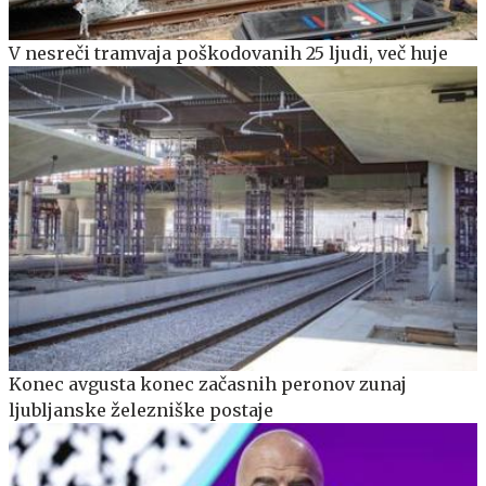
V nesreči tramvaja poškodovanih 25 ljudi, več huje
Konec avgusta konec začasnih peronov zunaj
ljubljanske železniške postaje