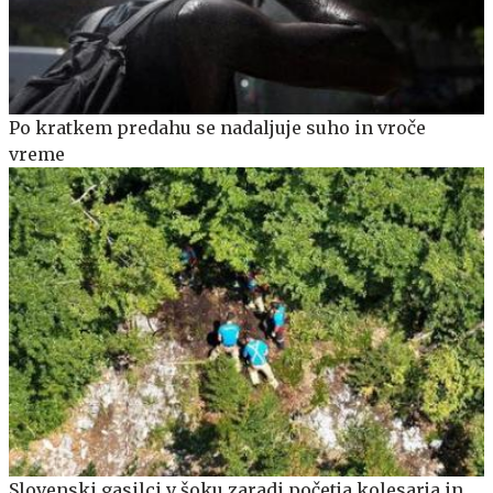
Po kratkem predahu se nadaljuje suho in vroče
vreme
Slovenski gasilci v šoku zaradi početja kolesarja in