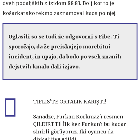
dveh podaljških z izidom 88:83. Bolj kot to je
košarkarsko tekmo zaznamoval kaos po njej.
Oglasili so se tudi že odgovorni s Fibe. Ti
sporočajo, da že preiskujejo morebitni
incident, in upajo, da bodo po vseh znanih
dejstvih kmalu dali izjavo.
TİFLİS'TE ORTALIK KARIŞTI!
Sanadze, Furkan Korkmaz'ı resmen
ÇILDIRTTI! İlk kez Furkan'ı bu kadar
sinirli görüyoruz. İki oyuncu da
diskalifiye edildi.