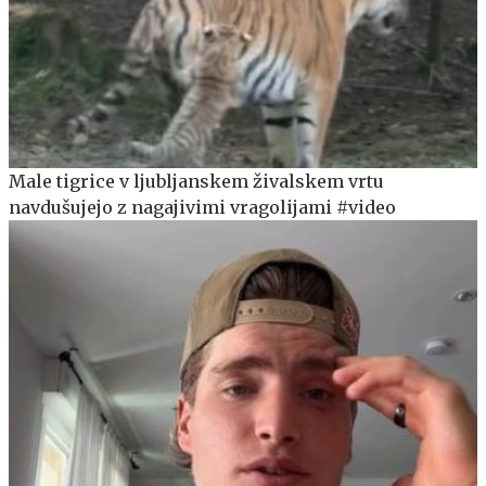
Male tigrice v ljubljanskem živalskem vrtu
navdušujejo z nagajivimi vragolijami #video