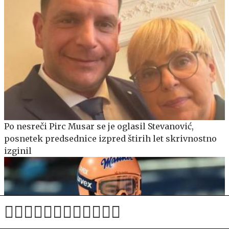
Po nesreči Pirc Musar se je oglasil Stevanović,
posnetek predsednice izpred štirih let skrivnostno
izginil