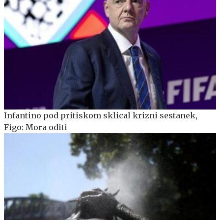
Infantino pod pritiskom sklical krizni sestanek,
Figo: Mora oditi