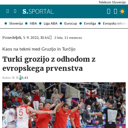
Telekom Slovenije
Slovenija
NBA
Liga ABA
Eurocup
Evroliga
Evropska tekmo
Ponedeljek, 5. 9. 2022, 10.44
3 leta, 11 mesecev
Kaos na tekmi med Gruzijo in Turčijo
Turki grozijo z odhodom z
evropskega prvenstva
Avtor:
B. B.
4,41