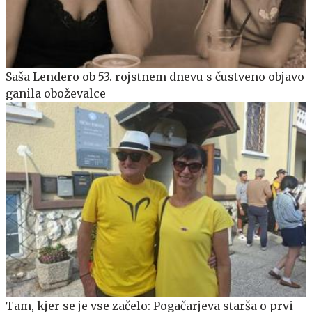
Saša Lendero ob 53. rojstnem dnevu s čustveno objavo
ganila oboževalce
Tam, kjer se je vse začelo: Pogačarjeva starša o prvi