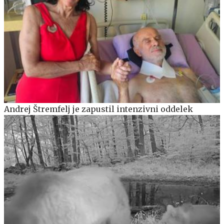
Andrej Štremfelj je zapustil intenzivni oddelek