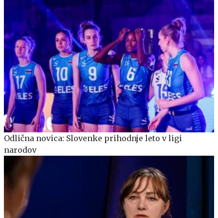
Odlična novica: Slovenke prihodnje leto v ligi
narodov