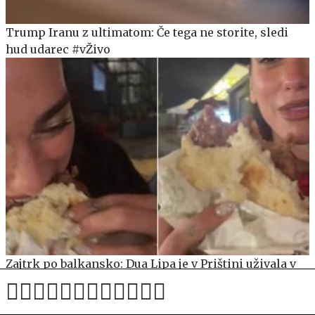
Trump Iranu z ultimatom: Če tega ne storite, sledi
hud udarec #vŽivo
Zajtrk po balkansko: Dua Lipa je v Prištini uživala v
pleskavici