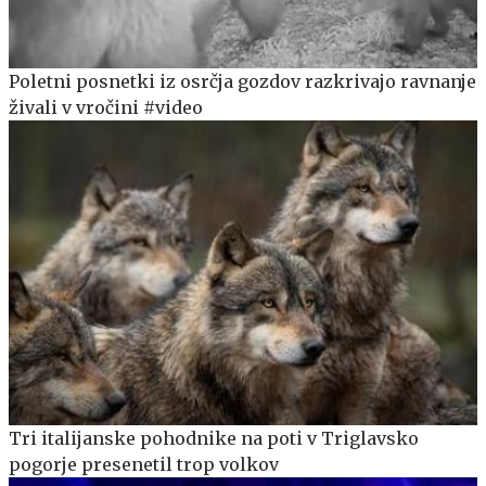
Poletni posnetki iz osrčja gozdov razkrivajo ravnanje
živali v vročini #video
Tri italijanske pohodnike na poti v Triglavsko
pogorje presenetil trop volkov