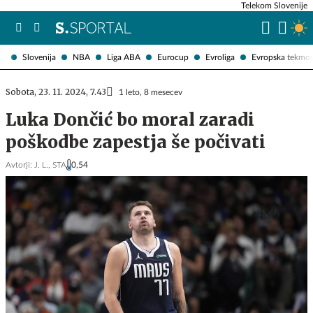
Telekom Slovenije
Slovenija
NBA
Liga ABA
Eurocup
Evroliga
Evropska tekmo
Sobota, 23. 11. 2024, 7.43
1 leto, 8 mesecev
Luka Dončić bo moral zaradi
poškodbe zapestja še počivati
Avtorji:
J. L.,
STA
0,54