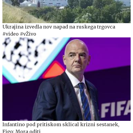
Ukrajina izvedla nov napad na ruskega trgovca
#video #vŽivo
Infantino pod pritiskom sklical krizni sestanek,
Figo: Mora oditi