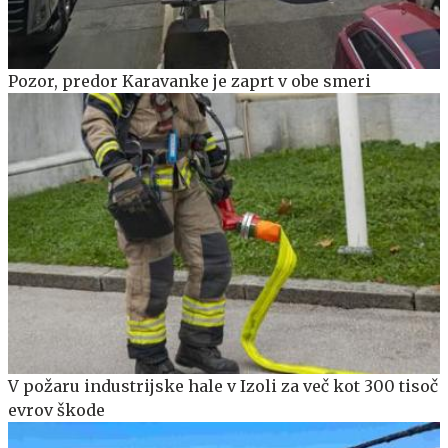
Pozor, predor Karavanke je zaprt v obe smeri
V požaru industrijske hale v Izoli za več kot 300 tisoč
evrov škode