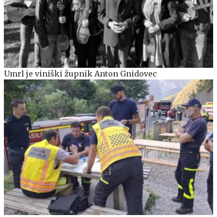
Umrl je viniški župnik Anton Gnidovec