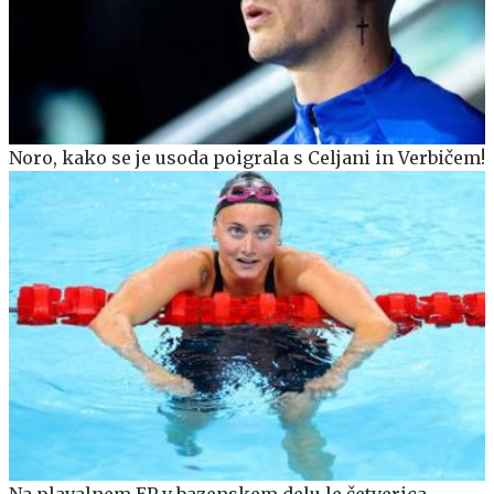
Noro, kako se je usoda poigrala s Celjani in Verbičem!
Na plavalnem EP v bazenskem delu le četverica