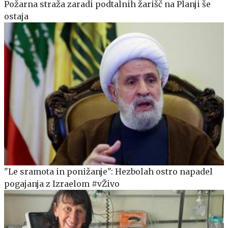
Požarna straža zaradi podtalnih žarišč na Planji še
ostaja
"Le sramota in ponižanje": Hezbolah ostro napadel
pogajanja z Izraelom #vŽivo