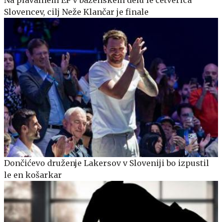
Slovencev, cilj Neže Klančar je finale
Dončićevo druženje Lakersov v Sloveniji bo izpustil
le en košarkar