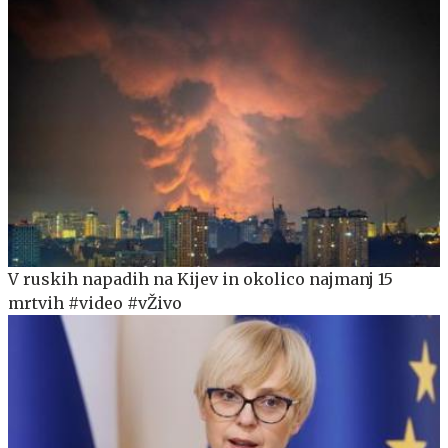
V ruskih napadih na Kijev in okolico najmanj 15
mrtvih #video #vŽivo