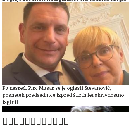
Po nesreči Pirc Musar se je oglasil Stevanović,
posnetek predsednice izpred štirih let skrivnostno
izginil