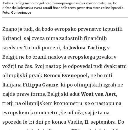
Joshua Tarling ne bo mogel braniti evropskega naslova v kronometru, saj bo
Britanska kolesarska zveza zaradi finančnih težav prvenstvo stare celine izpustila.
Foto: Guliverimage
Znano je tudi, da bodo evropsko prvenstvo izpustili
Britanci, saj zveza nima zadostnih finančnih
sredstev. To tudi pomeni, da
Joshua Tarling
v
Belgiji ne bo branil naslova evropskega prvaka v
vožnji na čas. Svoj nastop je odpovedal tudi dvakratni
olimpijski prvak
Remco Evenepoel,
ne bo niti
Italijana
Filippa Ganne
, ki po olimpijskih igrah ne
najde prave forme. Belgijski adut
Wout van Aert
,
tretji na olimpijskem kronometru,
se o nastopu na
evropskem kronometru, še odloča, saj je ta na
sporedu le tri dni po koncu Vuelte, 11. septembra. Do