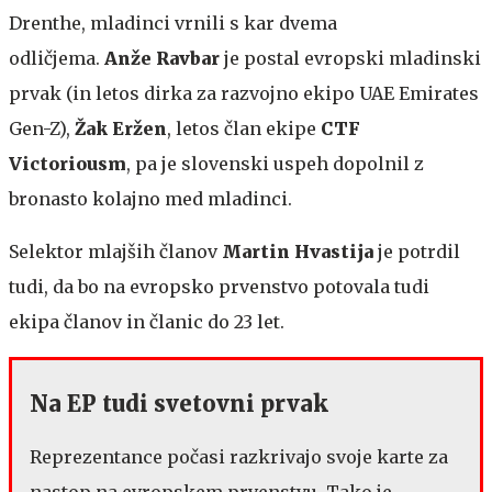
Drenthe, mladinci vrnili s kar dvema
odličjema.
Anže Ravbar
je postal evropski mladinski
prvak (in letos dirka za razvojno ekipo UAE Emirates
Gen-Z),
Žak Eržen
, letos član ekipe
CTF
Victoriousm
, pa je slovenski uspeh dopolnil z
bronasto kolajno med mladinci.
Selektor mlajših članov
Martin Hvastija
je potrdil
tudi, da bo na evropsko prvenstvo potovala tudi
ekipa članov in članic do 23 let.
Na EP tudi svetovni prvak
Reprezentance počasi razkrivajo svoje karte za
nastop na evropskem prvenstvu. Tako je