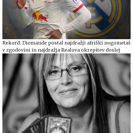
Rekord: Diomande postal najdražji afriški nogometaš
v zgodovini in najdražja Realova okrepitev doslej