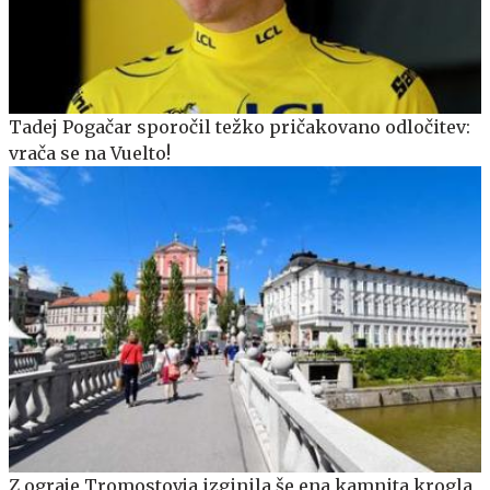
Tadej Pogačar sporočil težko pričakovano odločitev:
vrača se na Vuelto!
Z ograje Tromostovja izginila še ena kamnita krogla