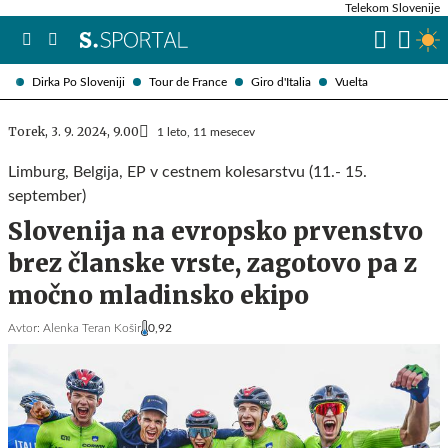
Telekom Slovenije
Dirka Po Sloveniji
Tour de France
Giro d'Italia
Vuelta
Torek, 3. 9. 2024, 9.00
1 leto, 11 mesecev
Limburg, Belgija, EP v cestnem kolesarstvu (11.- 15.
september)
Slovenija na evropsko prvenstvo
brez članske vrste, zagotovo pa z
močno mladinsko ekipo
Avtor:
Alenka Teran Košir
0,92