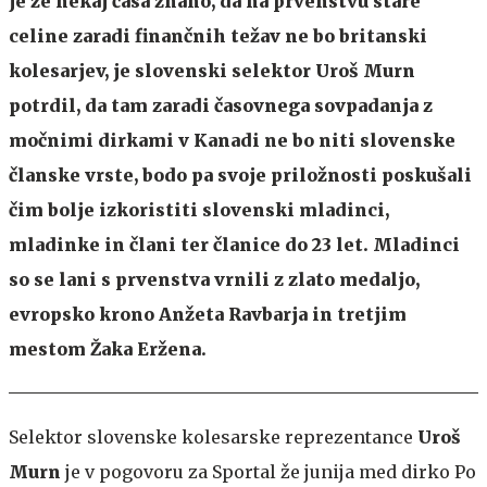
je že nekaj časa znano, da na prvenstvu stare
celine zaradi finančnih težav ne bo britanski
kolesarjev, je slovenski selektor Uroš Murn
potrdil, da tam zaradi časovnega sovpadanja z
močnimi dirkami v Kanadi ne bo niti slovenske
članske vrste, bodo pa svoje priložnosti poskušali
čim bolje izkoristiti slovenski mladinci,
mladinke in člani ter članice do 23 let. Mladinci
so se lani s prvenstva vrnili z zlato medaljo,
evropsko krono Anžeta Ravbarja in tretjim
mestom Žaka Eržena.
Selektor slovenske kolesarske reprezentance
Uroš
Murn
je v pogovoru za Sportal že junija med dirko Po