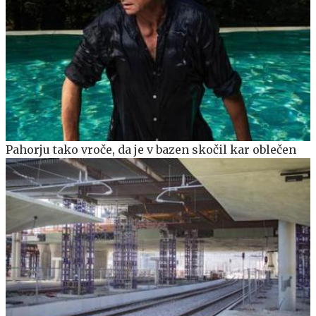
Pahorju tako vroče, da je v bazen skočil kar oblečen