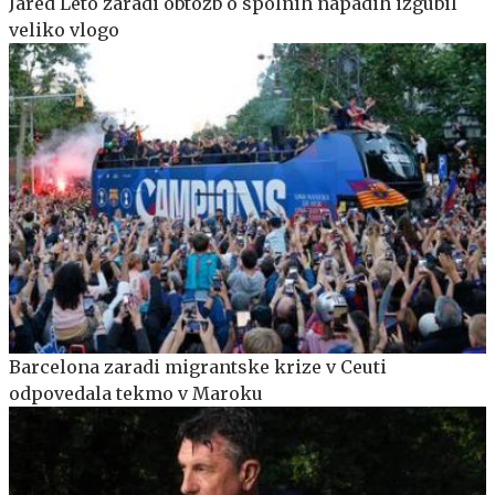
Jared Leto zaradi obtožb o spolnih napadih izgubil
veliko vlogo
Barcelona zaradi migrantske krize v Ceuti
odpovedala tekmo v Maroku