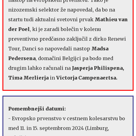
nizozemski selektor že napovedal, da bo na
startu tudi aktualni svetovni prvak
Mathieu van
der Poel
, ki je zaradi bolečin v kolenu
preventivno predčasno zaključil z dirko Renewi
Tour, Danci so napovedali nastop
Madsa
Pedersena
, domačini Belgijci pa bodo med
drugim lahko računali na
Jasperja Philispena,
Tima Merlierja
in
Victorja Campenaertsa.
Pomembnejši datumi:
- Evropsko prvenstvo v cestnem kolesarstvu bo
med 11. in 15. septembrom 2024 (Limburg,