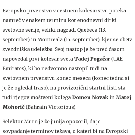
Evropsko prvenstvo v cestnem kolesarstvu poteka
namreč v enakem terminu kot enodnevni dirki
svetovne serije, veliki nagradi Quebeca (13.
september) in Montreala (15. september), kjer se obeta
zvezdniška udeležba. Svoj nastop je že pred časom
napovedal prvi kolesar sveta
Tadej Pogačar
(UAE
Emirates), ki bo nedvomno nastopil tudi na
svetovnem prvenstvu konec meseca (konec tedna si
je že ogledal traso), na provizorični startni listi sta
tudi njegov moštveni kolega
Domen Novak
in
Matej
Mohorič
(Bahrain-Victorious).
Selektor Murn
je že junija opozoril, da je
sovpadanje terminov težava, o kateri bi na Evropski