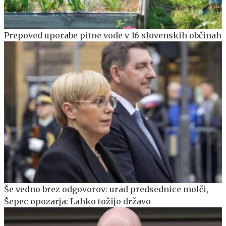
Prepoved uporabe pitne vode v 16 slovenskih občinah
Še vedno brez odgovorov: urad predsednice molči,
Šepec opozarja: Lahko tožijo državo