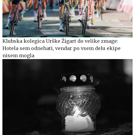
Klubska kolegica Urške Žigart do velike zmage:
Hotela sem odnehati, vendar po vsem delu ekipe
nisem mogla