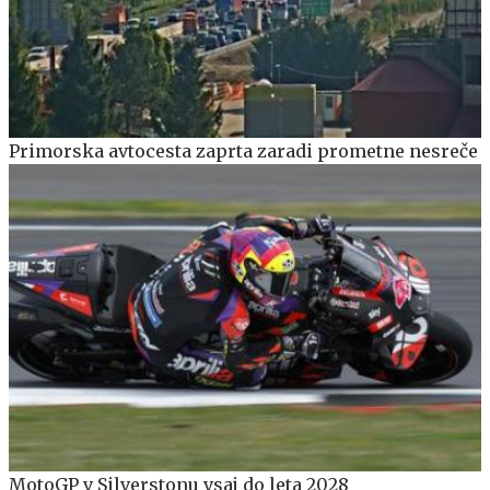
Primorska avtocesta zaprta zaradi prometne nesreče
MotoGP v Silverstonu vsaj do leta 2028