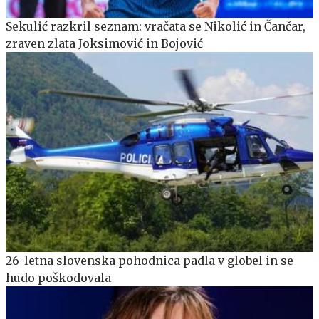
Sekulić razkril seznam: vračata se Nikolić in Čančar,
zraven zlata Joksimović in Bojović
26-letna slovenska pohodnica padla v globel in se
hudo poškodovala