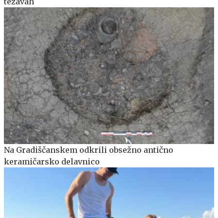
težavah
Na Gradiščanskem odkrili obsežno antično
keramičarsko delavnico