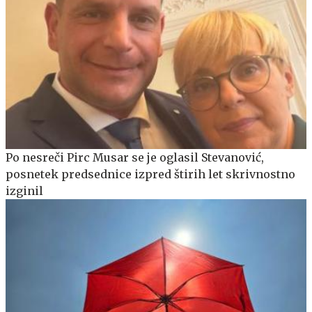
Po nesreči Pirc Musar se je oglasil Stevanović,
posnetek predsednice izpred štirih let skrivnostno
izginil