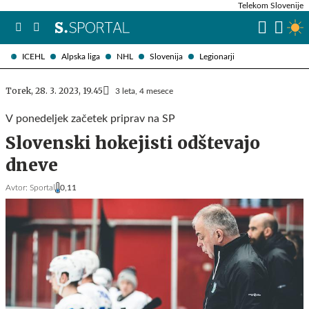
Telekom Slovenije
ICEHL
Alpska liga
NHL
Slovenija
Legionarji
Torek, 28. 3. 2023, 19.45
3 leta, 4 mesece
V ponedeljek začetek priprav na SP
Slovenski hokejisti odštevajo
dneve
Avtor:
Sportal
0,11