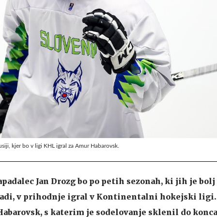
siji, kjer bo v ligi KHL igral za Amur Habarovsk.
padalec Jan Drozg bo po petih sezonah, ki jih je bolj
adi, v prihodnje igral v Kontinentalni hokejski ligi.
abarovsk, s katerim je sodelovanje sklenil do konca