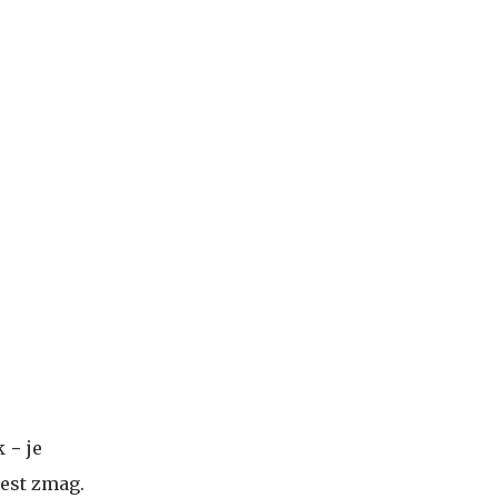
 − je
šest zmag.