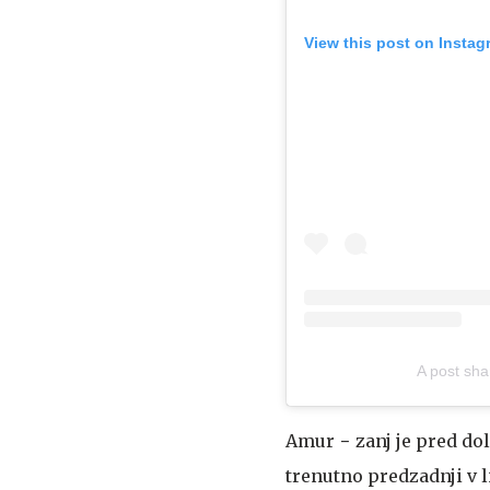
View this post on Instag
A post sh
Amur − zanj je pred dol
trenutno predzadnji v l