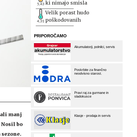
ki nimajo smisla
5,43
Velik porast hudo
poškodovanih
4,31
 ali manj
 Nosil bo
 sezone.