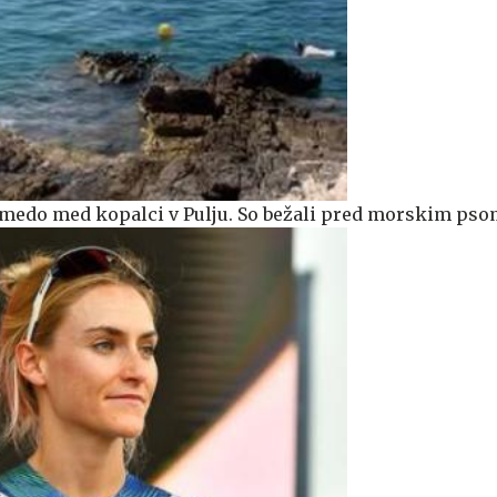
 zmedo med kopalci v Pulju. So bežali pred morskim pso