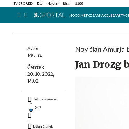
Info in obvestila
Tehnik
TV SPORED
Bizi
Najdi.si
Itis.si
1188
NOGOMET
KOŠARKA
KOLESARSTVO
Avtor:
Nov član Amurja 
Pe. M.
Jan Drozg b
Četrtek,
20. 10. 2022,
14.02
3 leta, 9 mesecev
0,47
3
Natisni članek