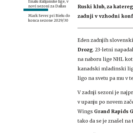
finalu italijanske lige, v
Ruski klub, za katereg
novi sezoni za Dallas
zadnji v vzhodni konf
Mark Sever pri Bielu do
konca sezone 2029/30
Eden zadnjih slovenskih
Drozg
. 23-letni napada
na naboru lige NHL kot 
kanadski mladinski lig
ligo na svetu pa mu v t
V zadnji sezoni je najp
v upanju po novem zače
Wings
Grand Rapids G
tako da se je znašel na 