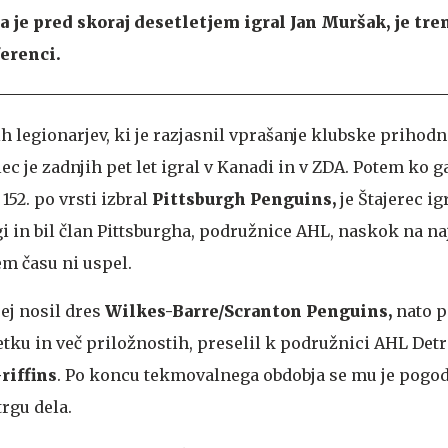
a je pred skoraj desetletjem igral Jan Muršak, je tr
erenci.
 legionarjev, ki je razjasnil vprašanje klubske prihodno
lec je zadnjih pet let igral v Kanadi in v ZDA. Potem ko ga
152. po vrsti izbral
Pittsburgh Penguins,
je Štajerec ig
i in bil član Pittsburgha, podružnice AHL, naskok na n
em času ni uspel.
rej nosil dres
Wilkes-Barre/Scranton Penguins,
nato p
tku in več priložnostih, preselil k podružnici AHL Detr
riffins
. Po koncu tekmovalnega obdobja se mu je pogod
trgu dela.