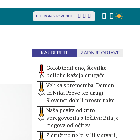
TELEKOM SLOVENIJE
KAJ BERETE
ZADNJE OBJAVE
Golob trdil eno, številke
policije kažejo drugače
10
Velika sprememba: Domen
in Nika Prevc ter drugi
5,69
Slovenci dobili proste roke
Naša pevka odkrito
spregovorila o ločitvi: Bila je
5,66
njegova odločitev
Z družino ne bi silil v stvari,