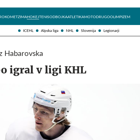
Želite prejemati e-novice?
Uživajmo pametno
ROKOMET
ZIMA
HOKEJ
TENIS
ODBOJKA
ATLETIKA
MOTO
DRUGO
OLIMPIZEM
ICEHL
Alpska liga
NHL
Slovenija
Legionarji
iz Habarovska
o igral v ligi KHL