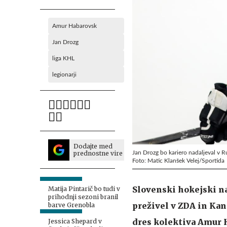
Amur Habarovsk
Jan Drozg
liga KHL
legionarji
Dodajte med
Jan Drozg bo kariero nadaljeval v Ru
prednostne vire
Foto: Matic Klanšek Velej/Sportida
Slovenski hokejski na
Matija Pintarič bo tudi v
prihodnji sezoni branil
preživel v ZDA in Kan
barve Grenobla
dres kolektiva Amur H
Jessica Shepard v