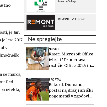
enutno
sti, je
Jan
Ne spreglejte
 je leta 2017
ral v
NOVICE
Kateri Microsoft Office
ajmočnejšo
izbrati? Primerjava
različic Office 2024 in
Office 2021.
a se marca,
SPORTAL
oit Red
Rekord: Diomande
ba iztekla,
postal najdražji afriški
nogometaš v zgodovini
in najdražja Realova