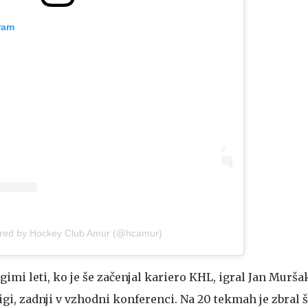
ram
ared by Hockey Club Amur (@hcamur)
gimi leti, ko je še začenjal kariero KHL, igral Jan Muršak
igi, zadnji v vzhodni konferenci. Na 20 tekmah je zbral 