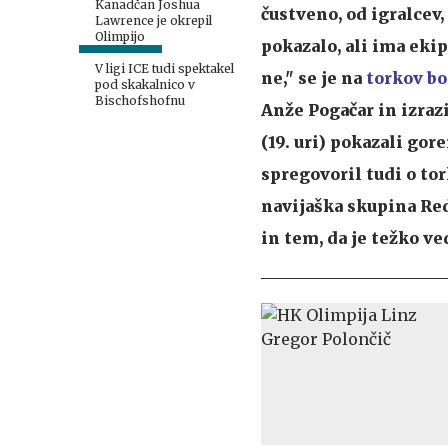
Kanadčan Joshua
čustveno, od igralcev,
Lawrence je okrepil
Olimpijo
pokazalo, ali ima ekipa
V ligi ICE tudi spektakel
ne," se je na
torkov bo
pod skakalnico v
Bischofshofnu
Anže Pogačar in izraz
(19. uri) pokazali gor
spregovoril tudi o to
navijaška skupina Red
in tem, da je težko ved