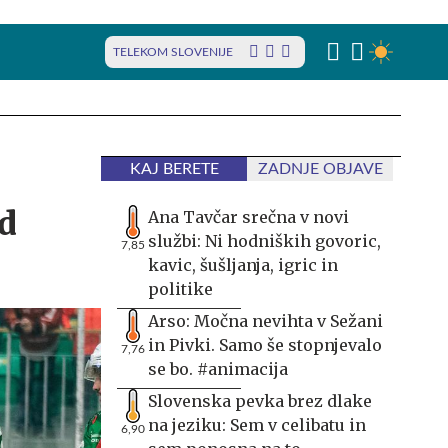
TELEKOM SLOVENIJE
KAJ BERETE
ZADNJE OBJAVE
d
Ana Tavčar srečna v novi
službi: Ni hodniških govoric,
7,85
kavic, šušljanja, igric in
politike
Arso: Močna nevihta v Sežani
in Pivki. Samo še stopnjevalo
7,76
se bo. #animacija
Slovenska pevka brez dlake
na jeziku: Sem v celibatu in
6,90