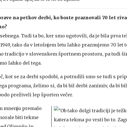
rave na petkov derbi, ko boste praznovali 70 let riv
no?
osebnega. Tudi ta bo, ker smo ugotovili, da je bila prva
1949, tako da v letošnjem letu lahko praznujemo 70 let 
no tradicijo v slovenskem športnem prostoru, pa tudi širš
mo lahko del tega.
eč, kot se za derbi spodobi, a potrudili smo se tudi s pri
a programa, želimo si, da bi bil derbi zanimiv, da bi b
bodo preživeli lep športen večer.
jem mnenju premalo
morale biti tekme
ed Olimpijo in