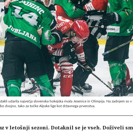
akli udarila največja slovenska hokejska rivala Jesenice in Olimpija. Na zadnjem so v 
l bo dvojno, tako za točke Alpske lige kot državnega prvenstva.
raz v letošnji sezoni. Dotaknil se je vseh. Doživeli sm