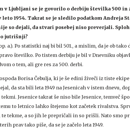
v Ljubljani se je govorilo o derbiju številka 500 in
v leto 1954. Takrat se je sledilo podatkom Andreja St
je so dejali, da stvari posebej niso preverjali. Splo
o jutrišnji?
 a.). Po statistki naj bi bil 501., a mislim, da je ob tako 
 pravo številko. Po tistem derbiju je bil v Dnevniku objav
dvom o tem, ali gre res za 500. derbi.
poda Borisa Čebulja, ki je še edini živeči iz tiste ekipe
ejal, da sta bili leta 1949 na Jesenicah v istem dnevu, do
tekmi. Jesenice takrat še niso bile Jesenice, temveč šp
 temu to letnico lahko štejemo kot začetek rivalstva. Sprv
i te tekme, a so jih le prepričali in so prišli. Nato smo pr
erih prav tako piše, da se je začelo leta 1949.