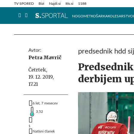
Info in obvestila
Tehnik
TV SPORED
Bizi
Najdi.si
Itis.si
1188
NOGOMET
KOŠARKA
KOLESARSTVO
Avtor:
predsednik hdd si
Petra Mavrič
Predsednik
Četrtek,
derbijem up
19. 12. 2019,
17.21
6 let, 7 mesecev
3,52
1
Natisni članek