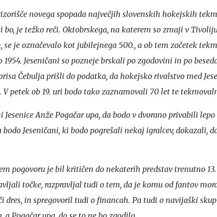
izorišče novega spopada največjih slovenskih hokejskih tekme
ti bo, je težko reči. Oktobrskega, na katerem so zmaji v Tivoli
ih, se je označevalo kot jubilejnega 500., a ob tem začetek te
to 1954. Jeseničani so pozneje brskali po zgodovini in po besed
risa Čebulja prišli do podatka, da hokejsko rivalstvo med Jes
9. V petek ob 19. uri bodo tako zaznamovali 70 let te tekmovaln
 Jesenice Anže Pogačar upa, da bodo v dvorano privabili lepo 
 bodo Jeseničani, ki bodo pogrešali nekaj igralcev, dokazali, da
 pogovoru je bil kritičen do nekaterih predstav trenutno 13. 
vljali točke, razpravljal tudi o tem, da je komu od fantov mor
dres, in spregovoril tudi o financah. Pa tudi o navijaški skupi
, a Pogačar upa, da se to ne bo zgodilo.