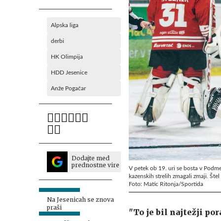
Alpska liga
derbi
HK Olimpija
HDD Jesenice
Anže Pogačar
Dodajte med
prednostne vire
V petek ob 19. uri se bosta v Podmež
kazenskih strelih zmagali zmaji. Šte
Foto: Matic Ritonja/Sportida
Na Jesenicah se znova
praši
"To je bil najtežji po