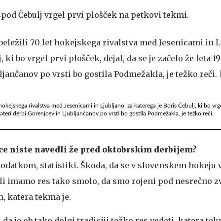
pod Čebulj vrgel prvi plošček na petkovi tekmi.
okejskega rivalstva med Jesenicami in Ljubljano, za katerega je Boris Čebulj, ki bo vrge
Kateri derbi Gorenjcev in Ljubljančanov po vrsti bo gostila Podmežakla, je težko reči.
nice niste navedli že pred oktobrskim derbijem?
 podatkom, statistiki. Škoda, da se v slovenskem hokeju
ali imamo res tako smolo, da smo rojeni pod nesrečno 
m, katera tekma je.
da je ob tako dolgi tradiciji težko res vedeti, katera te