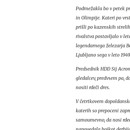
Podmežakla bo v petek pr
in Olimpije. Kateri po vrs
prišli po kazenskih strel
rivalstva postavljalo v le
legendarnega železarja Bo
Ljubljano sega v leto 194
Predsednik HDD Sij Acroni
gledalcev, predvsem pa, da
nositi rdeči dres.
V četrtkovem dopoldanskem
katerih so prepoceni zapra
samoumevno, da nosi rdeči 
napovedala bojkot derbija