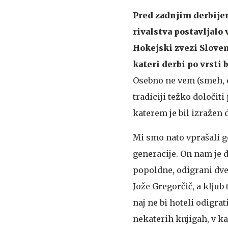
Pred zadnjim derbijem 
rivalstva postavljalo 
Hokejski zvezi Sloveni
kateri derbi po vrsti b
Osebno ne vem (smeh, op.
tradiciji težko določiti
katerem je bil izražen 
Mi smo nato vprašali gos
generacije. On nam je d
popoldne, odigrani dve 
Jože Gregorčič, a kljub
naj ne bi hoteli odigrat
nekaterih knjigah, v kat