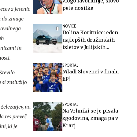
vlogo favoritinje, slovo
pete nosilke
cev z Jesenic
ju do zmage
NOVICE
kmovalnega
Dolina Koritnice: eden
ah
najlepših družinskih
izletov v Julijskih
enicami in
Alpah
osti.
SPORTAL
Mladi Slovenci v finalu
število
EP!
 si zaslužijo
SPORTAL
železarjev, na
Na Vrhniki se je pisala
da res preveč
zgodovina, zmaga pa v
Kranj
ni, ki je