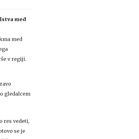
alstva med
 tekma med
tega
e v regiji.
pravo
ilo gledalcem