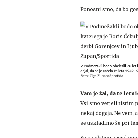
Ponosni smo, da bo gos
V Podmežakli bodo obeležili 70 let h
dejal, da se je začelo že leta 1949. 
Foto: Žiga Zupan/Sportida
Vam je žal, da te let
Vsi smo verjeli tistim
nekaj dogaja. Ne vem, 
se uskladimo še pri te
Se pa ob tem zavedamo, 