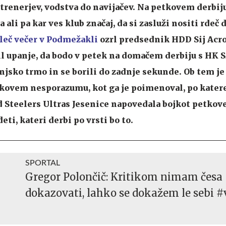
 trenerjev, vodstva do navijačev. Na petkovem derbij
 ali pa kar ves klub značaj, da si zasluži nositi rdeč d
leč večer v Podmežakli
ozrl predsednik HDD Sij Acro
il upanje, da bodo v petek na domačem derbiju s HK 
enjsko trmo in se borili do zadnje sekunde. Ob tem je
rkovem nesporazumu, kot ga je poimenoval, po kater
 Steelers Ultras Jesenice napovedala bojkot petkove
eti, kateri derbi po vrsti bo to.
SPORTAL
Gregor Polončič: Kritikom nimam česa
dokazovati, lahko se dokažem le sebi #