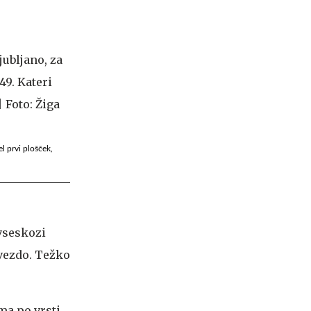
l prvi plošček,
 vseskozi
zvezdo. Težko
kma po vrsti