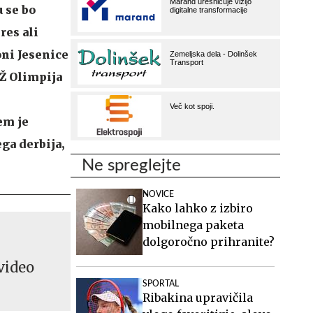
u se bo
res ali
ni Jesenice
SŽ Olimpija
em je
ga derbija,
Ne spreglejte
NOVICE
Kako lahko z izbiro
mobilnega paketa
dolgoročno prihranite?
video
SPORTAL
Ribakina upravičila