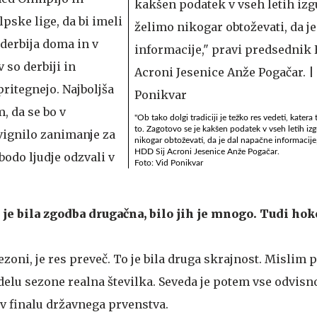
pske lige, da bi imeli
 derbija doma in v
 so derbiji in
 pritegnejo. Najboljša
, da se bo v
"Ob tako dolgi tradiciji je težko res vedeti, katera
to. Zagotovo se je kakšen podatek v vseh letih izg
dvignilo zanimanje za
nikogar obtoževati, da je dal napačne informacije
HDD Sij Acroni Jesenice Anže Pogačar.
bodo ljudje odzvali v
Foto: Vid Ponikvar
je bila zgodba drugačna, bilo jih je mnogo. Tudi hoke
 sezoni, je res preveč. To je bila druga skrajnost. Mislim pa
 delu sezone realna številka. Seveda je potem vse odvisno
 v finalu državnega prvenstva.