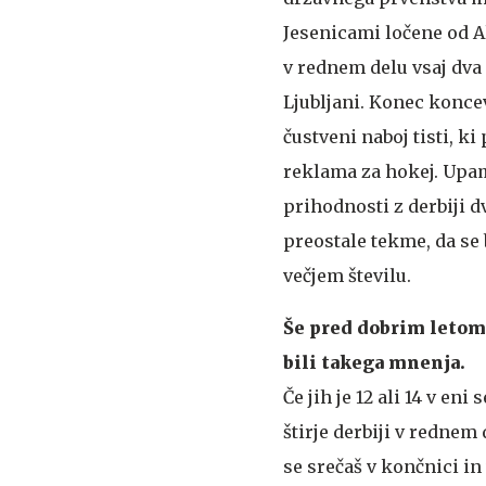
Jesenicami ločene od Al
v rednem delu vsaj dva
Ljubljani. Konec koncev
čustveni naboj tisti, ki
reklama za hokej. Upam
prihodnosti z derbiji 
preostale tekme, da se 
večjem številu.
Še pred dobrim letom 
bili takega mnenja.
Če jih je 12 ali 14 v eni
štirje derbiji v rednem
se srečaš v končnici in