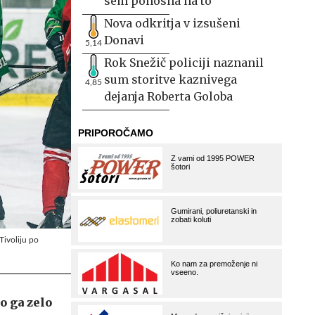
sem ponosna na to
Nova odkritja v izsušeni
Donavi
5,14
Rok Snežič policiji naznanil
sum storitve kaznivega
4,85
dejanja Roberta Goloba
Tivoliju po
o ga zelo