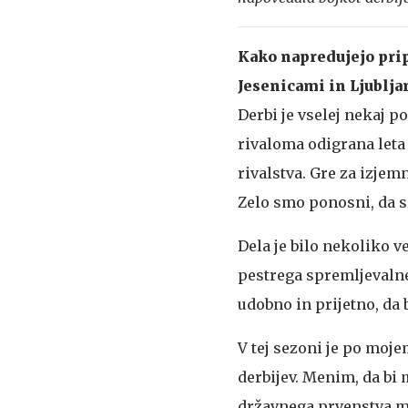
Kako napredujejo prip
Jesenicami in Ljublja
Derbi je vselej nekaj p
rivaloma odigrana leta 
rivalstva. Gre za izjem
Zelo smo ponosni, da s
Dela je bilo nekoliko v
pestrega spremljevalneg
udobno in prijetno, da 
V tej sezoni je po mo
derbijev. Menim, da bi 
državnega prvenstva m