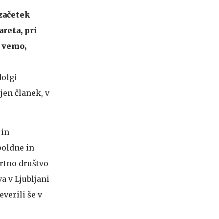
 začetek
areta, pri
h vemo,
dolgi
ljen članek, v
 in
poldne in
ortno društvo
a v Ljubljani
everili še v