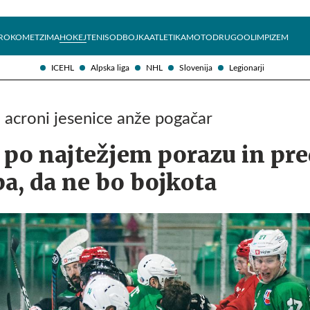
Želite prejemati e-novice?
Uživajmo pametno
ROKOMET
ZIMA
HOKEJ
TENIS
ODBOJKA
ATLETIKA
MOTO
DRUGO
OLIMPIZEM
ICEHL
Alpska liga
NHL
Slovenija
Legionarji
j acroni jesenice anže pogačar
 po najtežjem porazu in pre
a, da ne bo bojkota