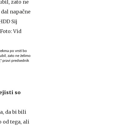
 tekma po vrsti bo
ubil, zato ne želimo
," pravi predsednik
jisti so
, da bi bili
 od tega, ali