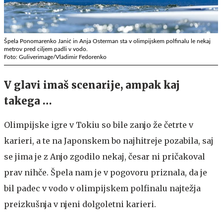
Špela Ponomarenko Janić in Anja Osterman sta v olimpijskem polfinalu le nekaj
metrov pred ciljem padli v vodo.
Foto: Guliverimage/Vladimir Fedorenko
V glavi imaš scenarije, ampak kaj
takega …
Olimpijske igre v Tokiu so bile zanjo že četrte v
karieri, a te na Japonskem bo najhitreje pozabila, saj
se jima je z Anjo zgodilo nekaj, česar ni pričakoval
prav nihče. Špela nam je v pogovoru priznala, da je
bil padec v vodo v olimpijskem polfinalu najtežja
preizkušnja v njeni dolgoletni karieri.