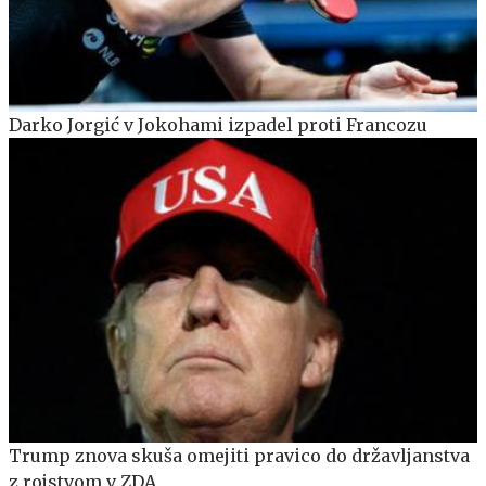
Darko Jorgić v Jokohami izpadel proti Francozu
Trump znova skuša omejiti pravico do državljanstva
z rojstvom v ZDA