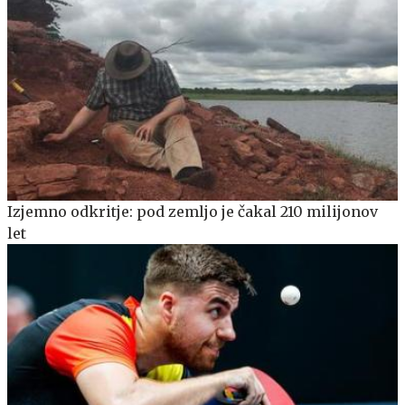
Izjemno odkritje: pod zemljo je čakal 210 milijonov
let