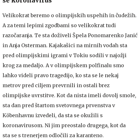
še koronavirus
Velikokrat beremo o olimpijskih uspehih in čudežih.
A za temi lepimi zgodbami so velikokrat tudi
razočaranja. Te sta doživeli Špela Ponomarenko Janić
in Anja Osterman. Kajakašici na mirnih vodah sta
pred olimpijskimi igrami v Tokiu sodili v najožji
krog za medaljo. A v olimpijskem polfinalu smo
lahko videli pravo tragedijo, ko sta se le nekaj
metrov pred ciljem prevrnili in ostali brez
olimpijske uvrstitve. Kot da nista imeli dovolj smole,
sta dan pred štartom svetovnega prvenstva v
Köbenhavnu izvedeli, da sta se okužili s
koronavirusom. Ni jim preostalo drugega, kot da
sta se s trenerjem odločili za karanteno.