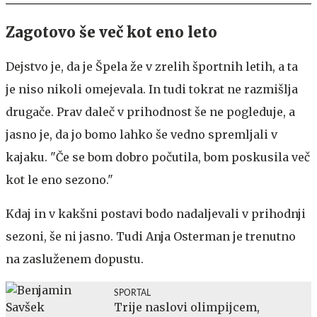
Zagotovo še več kot eno leto
Dejstvo je, da je Špela že v zrelih športnih letih, a ta
je niso nikoli omejevala. In tudi tokrat ne razmišlja
drugače. Prav daleč v prihodnost še ne pogleduje, a
jasno je, da jo bomo lahko še vedno spremljali v
kajaku. "Če se bom dobro počutila, bom poskusila več
kot le eno sezono."
Kdaj in v kakšni postavi bodo nadaljevali v prihodnji
sezoni, še ni jasno. Tudi Anja Osterman je trenutno
na zasluženem dopustu.
SPORTAL
Trije naslovi olimpijcem,