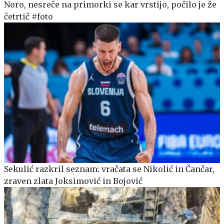
Noro, nesreče na primorki se kar vrstijo, počilo je že
četrtič #foto
Sekulić razkril seznam: vračata se Nikolić in Čančar,
zraven zlata Joksimović in Bojović