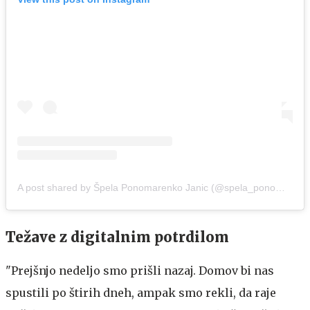
A post shared by Špela Ponomarenko Janic (@spela_ponomarenko)
Težave z digitalnim potrdilom
"Prejšnjo nedeljo smo prišli nazaj. Domov bi nas
spustili po štirih dneh, ampak smo rekli, da raje