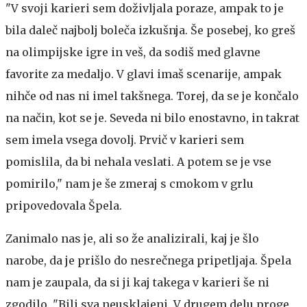
"V svoji karieri sem doživljala poraze, ampak to je
bila daleč najbolj boleča izkušnja. Še posebej, ko greš
na olimpijske igre in veš, da sodiš med glavne
favorite za medaljo. V glavi imaš scenarije, ampak
nihče od nas ni imel takšnega. Torej, da se je končalo
na način, kot se je. Seveda ni bilo enostavno, in takrat
sem imela vsega dovolj. Prvič v karieri sem
pomislila, da bi nehala veslati. A potem se je vse
pomirilo," nam je še zmeraj s cmokom v grlu
pripovedovala Špela.
Zanimalo nas je, ali so že analizirali, kaj je šlo
narobe, da je prišlo do nesrečnega pripetljaja. Špela
nam je zaupala, da si ji kaj takega v karieri še ni
zgodilo. "Bili sva neusklajeni. V drugem delu proge