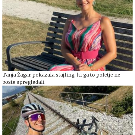
Tanja Žagar pokazala stajling, ki ga to poletje ne
boste spregledali