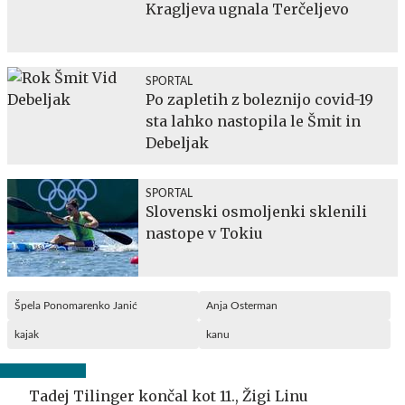
Kragljeva ugnala Terčeljevo
SPORTAL
Po zapletih z boleznijo covid-19
sta lahko nastopila le Šmit in
Debeljak
SPORTAL
Slovenski osmoljenki sklenili
nastope v Tokiu
Špela Ponomarenko Janić
Anja Osterman
kajak
kanu
Tadej Tilinger končal kot 11., Žigi Linu