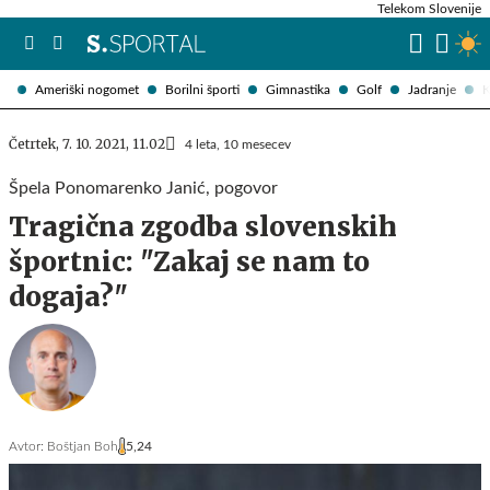
Telekom Slovenije
Ameriški nogomet
Borilni športi
Gimnastika
Golf
Jadranje
K
Četrtek, 7. 10. 2021, 11.02
4 leta, 10 mesecev
Špela Ponomarenko Janić, pogovor
Tragična zgodba slovenskih
športnic: "Zakaj se nam to
dogaja?"
Avtor:
Boštjan Boh
5,24