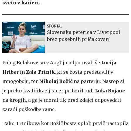
svetu v karieri.
SPORTAL
Slovenska peterica v Liverpool
brez posebnih pričakovanj
Poleg Belakove so v Anglijo odpotovali še
Lucija
Hribar
in
Zala Trtnik
, ki se bosta predstavili v
mnogoboju, ter
Nikolaj Božič
na parterju. Nastop si
je preko kvalifikacij sicer priboril tudi
Luka Bojanc
na krogih, a ga je moral tik pred zdajci odpovedati
zaradi poškodbe rame.
Tako Trtnikova kot Božič bosta sploh prvič nastopila