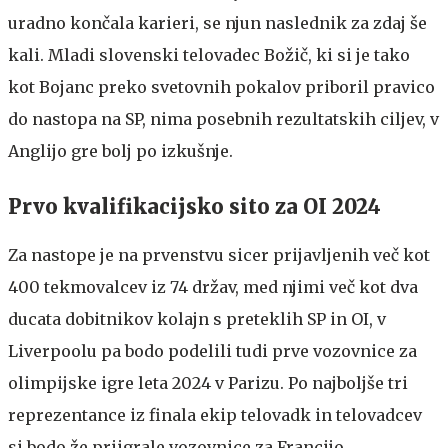
uradno končala karieri, se njun naslednik za zdaj še
kali. Mladi slovenski telovadec Božič, ki si je tako
kot Bojanc preko svetovnih pokalov priboril pravico
do nastopa na SP, nima posebnih rezultatskih ciljev, v
Anglijo gre bolj po izkušnje.
Prvo kvalifikacijsko sito za OI 2024
Za nastope je na prvenstvu sicer prijavljenih več kot
400 tekmovalcev iz 74 držav, med njimi več kot dva
ducata dobitnikov kolajn s preteklih SP in OI, v
Liverpoolu pa bodo podelili tudi prve vozovnice za
olimpijske igre leta 2024 v Parizu. Po najboljše tri
reprezentance iz finala ekip telovadk in telovadcev
si bodo že priigrale vozovnice za Francijo.