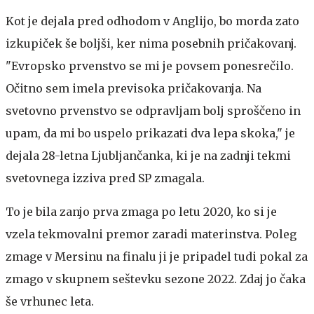
Kot je dejala pred odhodom v Anglijo, bo morda zato
izkupiček še boljši, ker nima posebnih pričakovanj.
"Evropsko prvenstvo se mi je povsem ponesrečilo.
Očitno sem imela previsoka pričakovanja. Na
svetovno prvenstvo se odpravljam bolj sproščeno in
upam, da mi bo uspelo prikazati dva lepa skoka," je
dejala 28-letna Ljubljančanka, ki je na zadnji tekmi
svetovnega izziva pred SP zmagala.
To je bila zanjo prva zmaga po letu 2020, ko si je
vzela tekmovalni premor zaradi materinstva. Poleg
zmage v Mersinu na finalu ji je pripadel tudi pokal za
zmago v skupnem seštevku sezone 2022. Zdaj jo čaka
še vrhunec leta.