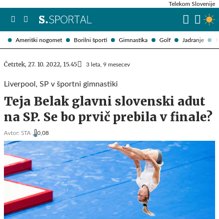
Telekom Slovenije
Ameriški nogomet
Borilni športi
Gimnastika
Golf
Jadranje
K
Četrtek, 27. 10. 2022, 15.45
3 leta, 9 mesecev
Liverpool, SP v športni gimnastiki
Teja Belak glavni slovenski adut
na SP. Se bo prvič prebila v finale?
Avtor:
STA ,
0,08