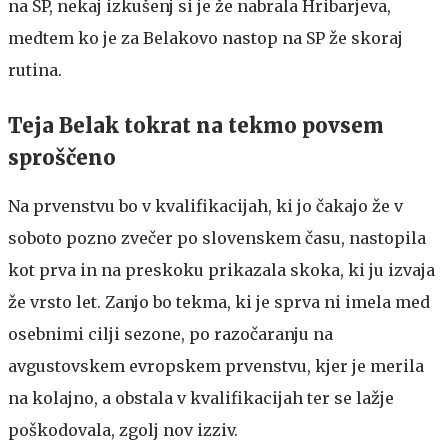
na SP, nekaj izkušenj si je že nabrala Hribarjeva,
medtem ko je za Belakovo nastop na SP že skoraj
rutina.
Teja Belak tokrat na tekmo povsem
sproščeno
Na prvenstvu bo v kvalifikacijah, ki jo čakajo že v
soboto pozno zvečer po slovenskem času, nastopila
kot prva in na preskoku prikazala skoka, ki ju izvaja
že vrsto let. Zanjo bo tekma, ki je sprva ni imela med
osebnimi cilji sezone, po razočaranju na
avgustovskem evropskem prvenstvu, kjer je merila
na kolajno, a obstala v kvalifikacijah ter se lažje
poškodovala, zgolj nov izziv.