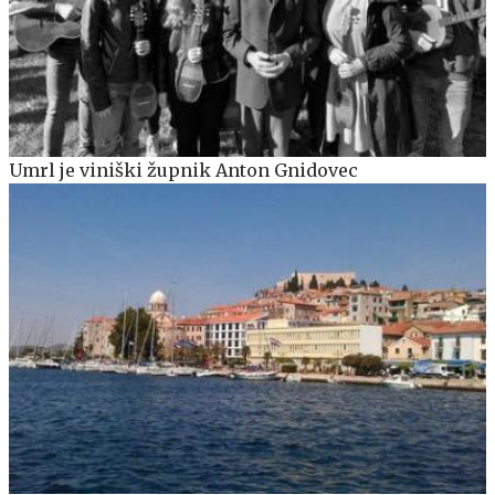
Umrl je viniški župnik Anton Gnidovec