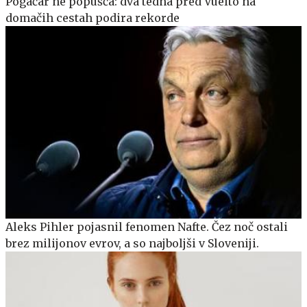
Pogačar ne popušča: dva tedna pred Vuelto na
domačih cestah podira rekorde
Aleks Pihler pojasnil fenomen Nafte. Čez noč ostali
brez milijonov evrov, a so najboljši v Sloveniji.