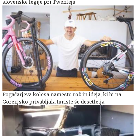
slovenske legije pri Twenteju
Pogačarjeva kolesa namesto rož in ideja, ki bi na
Gorenjsko privabljala turiste še desetletja