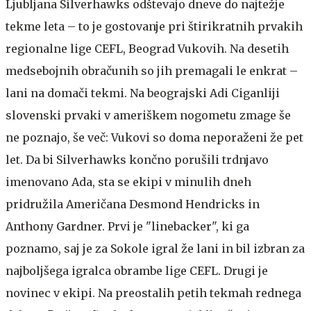
Ljubljana Silverhawks odštevajo dneve do najtežje
tekme leta – to je gostovanje pri štirikratnih prvakih
regionalne lige CEFL, Beograd Vukovih. Na desetih
medsebojnih obračunih so jih premagali le enkrat –
lani na domači tekmi. Na beograjski Adi Ciganliji
slovenski prvaki v ameriškem nogometu zmage še
ne poznajo, še več: Vukovi so doma neporaženi že pet
let. Da bi Silverhawks končno porušili trdnjavo
imenovano Ada, sta se ekipi v minulih dneh
pridružila Američana Desmond Hendricks in
Anthony Gardner. Prvi je "linebacker", ki ga
poznamo, saj je za Sokole igral že lani in bil izbran za
najboljšega igralca obrambe lige CEFL. Drugi je
novinec v ekipi. Na preostalih petih tekmah rednega