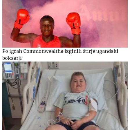
Po igrah Commonwealtha izginili štirje ugandski
boksarji