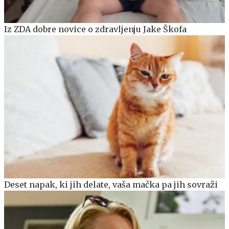
Iz ZDA dobre novice o zdravljenju Jake Škofa
Deset napak, ki jih delate, vaša mačka pa jih sovraži