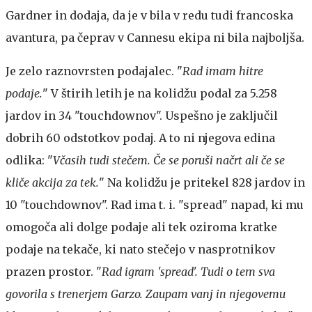
Gardner in dodaja, da je v bila v redu tudi francoska
avantura, pa čeprav v Cannesu ekipa ni bila najboljša.
Je zelo raznovrsten podajalec. "
Rad imam hitre
podaje.
" V štirih letih je na kolidžu podal za 5.258
jardov in 34 "touchdownov". Uspešno je zaključil
dobrih 60 odstotkov podaj. A to ni njegova edina
odlika: "
Včasih tudi stečem. Če se poruši načrt ali če se
kliče akcija za tek.
" Na kolidžu je pritekel 828 jardov in
10 "touchdownov". Rad ima t. i. "spread" napad, ki mu
omogoča ali dolge podaje ali tek oziroma kratke
podaje na tekače, ki nato stečejo v nasprotnikov
prazen prostor. "
Rad igram 'spread'. Tudi o tem sva
govorila s trenerjem Garzo. Zaupam vanj in njegovemu