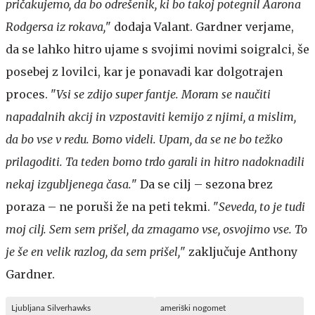
pričakujemo, da bo odrešenik, ki bo takoj potegnil Aarona
Rodgersa iz rokava,
" dodaja Valant. Gardner verjame,
da se lahko hitro ujame s svojimi novimi soigralci, še
posebej z lovilci, kar je ponavadi kar dolgotrajen
proces. "
Vsi se zdijo super fantje. Moram se naučiti
napadalnih akcij in vzpostaviti kemijo z njimi, a mislim,
da bo vse v redu. Bomo videli. Upam, da se ne bo težko
prilagoditi. Ta teden bomo trdo garali in hitro nadoknadili
nekaj izgubljenega časa.
" Da se cilj – sezona brez
poraza – ne poruši že na peti tekmi. "
Seveda, to je tudi
moj cilj. Sem sem prišel, da zmagamo vse, osvojimo vse. To
je še en velik razlog, da sem prišel,
" zaključuje Anthony
Gardner.
Ljubljana Silverhawks
ameriški nogomet