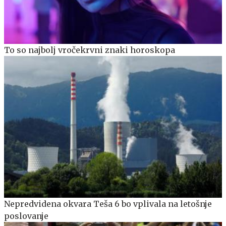
To so najbolj vročekrvni znaki horoskopa
Nepredvidena okvara Teša 6 bo vplivala na letošnje
poslovanje