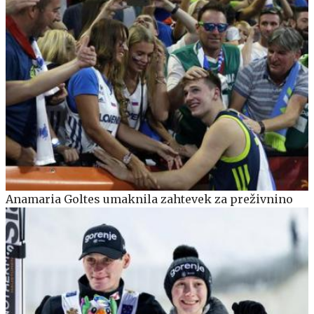
Anamaria Goltes umaknila zahtevek za preživnino