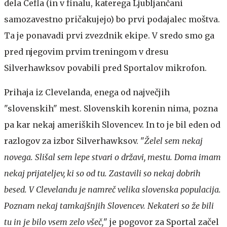
dela Cefla (in v finalu, katerega Ljubljančani
samozavestno pričakujejo) bo prvi podajalec moštva.
Ta je ponavadi prvi zvezdnik ekipe. V sredo smo ga
pred njegovim prvim treningom v dresu
Silverhawksov povabili pred Sportalov mikrofon.
Prihaja iz Clevelanda, enega od največjih
"slovenskih" mest. Slovenskih korenin nima, pozna
pa kar nekaj ameriških Slovencev. In to je bil eden od
razlogov za izbor Silverhawksov. "
Želel sem nekaj
novega. Slišal sem lepe stvari o državi, mestu. Doma imam
nekaj prijateljev, ki so od tu. Zastavili so nekaj dobrih
besed. V Clevelandu je namreč velika slovenska populacija.
Poznam nekaj tamkajšnjih Slovencev. Nekateri so že bili
tu in je bilo vsem zelo všeč,
" je pogovor za Sportal začel