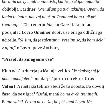
klicanju akcij. Igrali bomo tisto, kar je za ekipo najbolje,
"
obljublja Gardner. "
Prinašam pa tudi izkušnje. Upam, da
lahko te fante tudi kaj naučim. Pomagal bom tudi pri
treniranju.
" Ob trenerju Marku Garzi tako mladi
podajalec Lovro Gmajner dobiva še enega odličnega
učitelja. "
Slišim, da je talentiran. Veselim se, da bom delal
z njim,
" o Lovru pove Anthony.
"Prišel, da zmagamo vse"
Klub od Gardnerja pričakuje veliko. "
Vsekakor, saj je
dober podajalec,
" poudarja športni direktor
Uroš
Valant
. A najtežja tekma sledi že to soboto. Bo dovolj
časa, da se uigra? "
Delal, metal bo na dveh treningih.
Bomo videli. Če mu ne bo šlo, bo pač igral Lovro. Ne