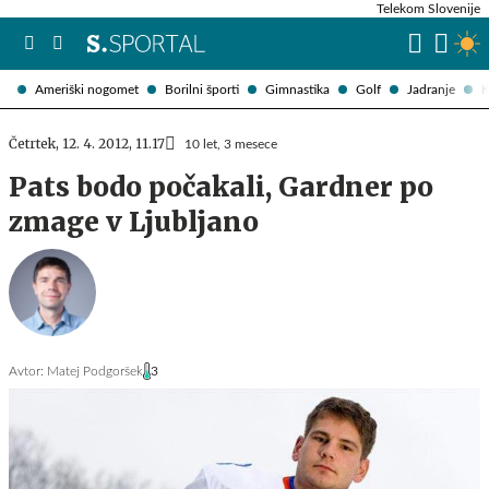
Telekom Slovenije
Ameriški nogomet
Borilni športi
Gimnastika
Golf
Jadranje
K
Četrtek, 12. 4. 2012, 11.17
10 let, 3 mesece
Pats bodo počakali, Gardner po
zmage v Ljubljano
Avtor:
Matej Podgoršek
3