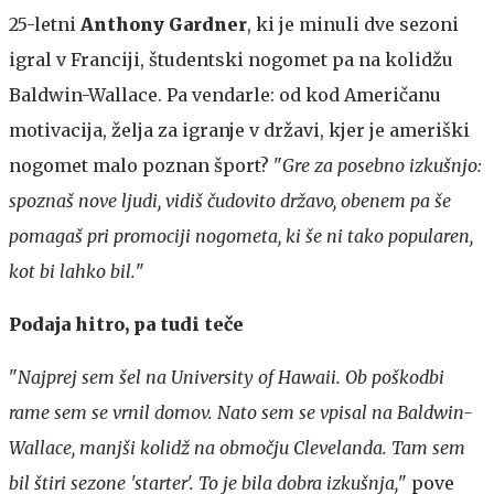
25-letni
Anthony Gardner
, ki je minuli dve sezoni
igral v Franciji, študentski nogomet pa na kolidžu
Baldwin-Wallace. Pa vendarle: od kod Američanu
motivacija, želja za igranje v državi, kjer je ameriški
nogomet malo poznan šport? "
Gre za posebno izkušnjo:
spoznaš nove ljudi, vidiš čudovito državo, obenem pa še
pomagaš pri promociji nogometa, ki še ni tako popularen,
kot bi lahko bil.
"
Podaja hitro, pa tudi teče
"
Najprej sem šel na University of Hawaii. Ob poškodbi
rame sem se vrnil domov. Nato sem se vpisal na Baldwin-
Wallace, manjši kolidž na območju Clevelanda. Tam sem
bil štiri sezone 'starter'. To je bila dobra izkušnja,
" pove