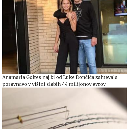
Anamaria Goltes naj bi od Luke Dončića zahtevala
poravnavo v višini slabih 44 milijonov evrov