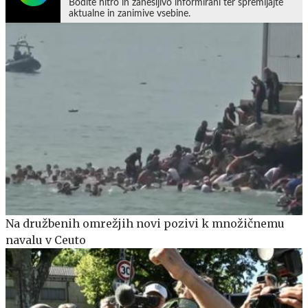
Bodite hitro in zanesljivo informirani ter spremljajte
aktualne in zanimive vsebine.
Na družbenih omrežjih novi pozivi k množičnemu
navalu v Ceuto