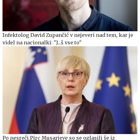
Infektolog David Zupančič v nejeveri nad tem, kar je
videl na nacionalki: "J...š vse to"
Po nesreči Pirc Musarjeve so se oglasili še iz