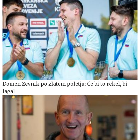
Domen Zevnik po zlatem poletju: Če bi to rekel, bi
lagal