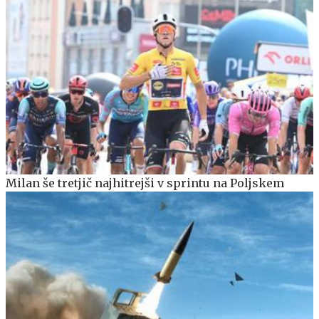
Milan še tretjič najhitrejši v sprintu na Poljskem