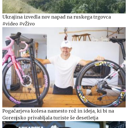
Ukrajina izvedla nov napad na ruskega trgovca
#video #vŽivo
Pogačarjeva kolesa namesto rož in ideja, ki bi na
Gorenjsko privabljala turiste še desetletja