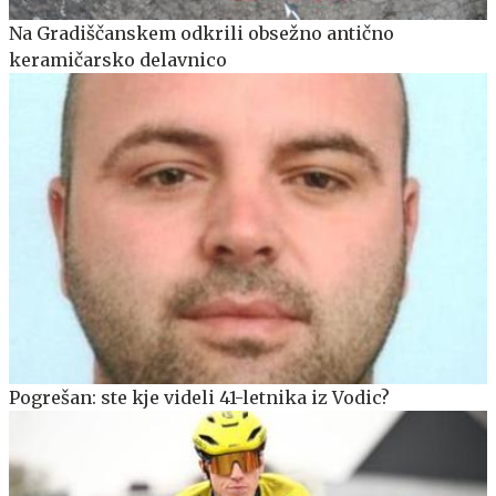
Na Gradiščanskem odkrili obsežno antično
keramičarsko delavnico
Pogrešan: ste kje videli 41-letnika iz Vodic?