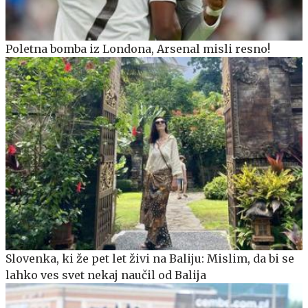
Poletna bomba iz Londona, Arsenal misli resno!
Slovenka, ki že pet let živi na Baliju: Mislim, da bi se
lahko ves svet nekaj naučil od Balija