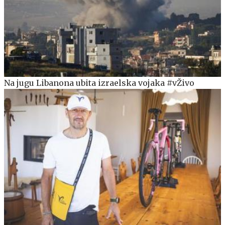
Na jugu Libanona ubita izraelska vojaka #vŽivo