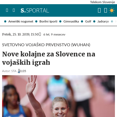
Telekom Slovenije
Ameriški nogomet
Borilni športi
Gimnastika
Golf
Jadranje
K
Petek, 25. 10. 2019, 15.50
6 let, 9 mesecev
SVETOVNO VOJAŠKO PRVENSTVO (WUHAN)
Nove kolajne za Slovence na
vojaških igrah
Avtor:
STA ,
0,05