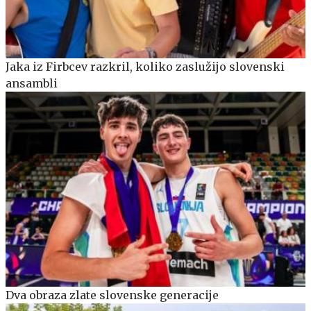
Jaka iz Firbcev razkril, koliko zaslužijo slovenski
ansambli
Dva obraza zlate slovenske generacije