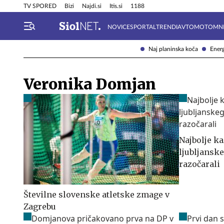
Info in obvestila
Tehnik
TV SPORED
Bizi
Najdi.si
Itis.si
1188
NOVICE
SPORTAL
TRENDI
AVTOMOTO
MN
Naj planinska koča
Energ
Veronika Domjan
Najbolje ka
ljubljanske
razočarali
Številne slovenske atletske zmage v
Zagrebu