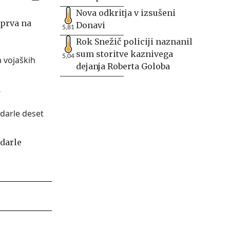
Nova odkritja v izsušeni
 prva na
Donavi
5,81
Rok Snežič policiji naznanil
sum storitve kaznivega
5,04
dejanja Roberta Goloba
a
ndarle