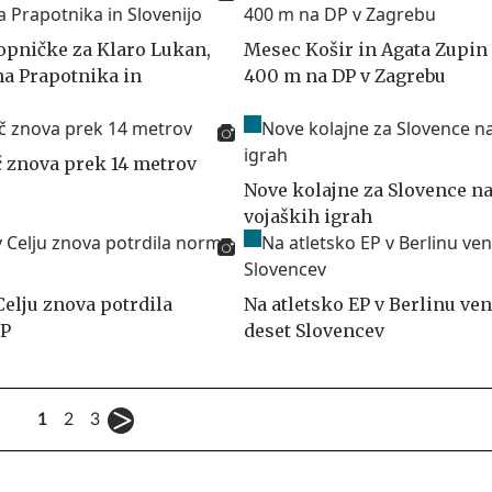
topničke za Klaro Lukan,
Mesec Košir in Agata Zupin
na Prapotnika in
400 m na DP v Zagrebu
č znova prek 14 metrov
Nove kolajne za Slovence n
vojaških igrah
Celju znova potrdila
Na atletsko EP v Berlinu ve
SP
deset Slovencev
1
2
3