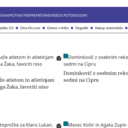
Želite prejemati e-novice?
Uživajmo pametno
ENJA
SPOTKAST
NEPREMIČNINE
VIDEOS.POT
DOGODKI
etika 2.0
Ona-On.com
Gremo v hribe
Dogodki
Nakup avtomobila
Dominkovič z osebnim rek
že atletom in atletinjam
sedmi na Cipru
ga Žaka, favoriti niso