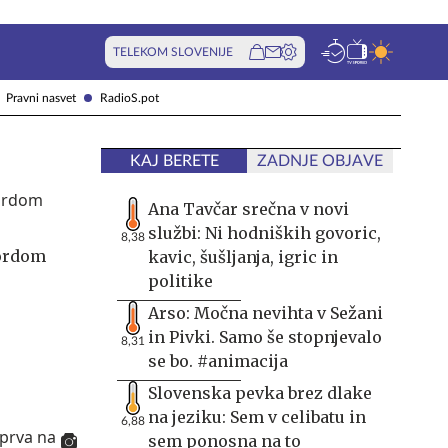
TELEKOM SLOVENIJE
Pravni nasvet
RadioS.pot
KAJ BERETE
ZADNJE OBJAVE
Ana Tavčar srečna v novi
službi: Ni hodniških govoric,
8,38
ordom
kavic, šušljanja, igric in
politike
Arso: Močna nevihta v Sežani
in Pivki. Samo še stopnjevalo
8,31
se bo. #animacija
Slovenska pevka brez dlake
na jeziku: Sem v celibatu in
6,88
sem ponosna na to