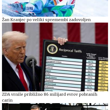
Žan Kranjec po veliki spremembi zadovoljen
ZDA vrnile približno 86 milijard evrov pobranih
carin