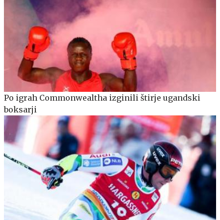
Po igrah Commonwealtha izginili štirje ugandski
boksarji