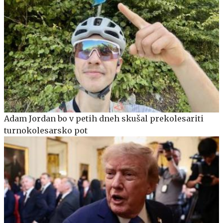
Adam Jordan bo v petih dneh skušal prekolesariti
turnokolesarsko pot