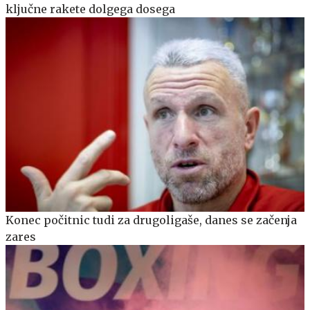
ključne rakete dolgega dosega
Konec počitnic tudi za drugoligaše, danes se začenja
zares