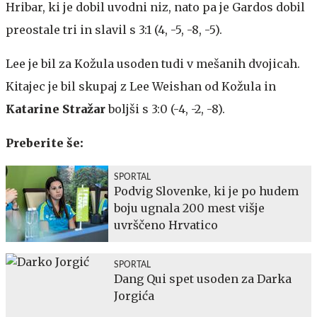
Hribar, ki je dobil uvodni niz, nato pa je Gardos dobil
preostale tri in slavil s 3:1 (4, -5, -8, -5).
Lee je bil za Kožula usoden tudi v mešanih dvojicah.
Kitajec je bil skupaj z Lee Weishan od Kožula in
Katarine Stražar
boljši s 3:0 (-4, -2, -8).
Preberite še:
SPORTAL
Podvig Slovenke, ki je po hudem
boju ugnala 200 mest višje
uvrščeno Hrvatico
SPORTAL
Dang Qui spet usoden za Darka
Jorgića