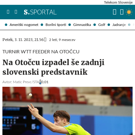
Telekom Slovenije
Ameriški nogomet
Borilni športi
Gimnastika
Golf
Jadranje
K
Petek, 3. 11. 2023, 21.56
2 leti, 9 mesecev
TURNIR WTT FEEDER NA OTOČCU
Na Otočcu izpadel še zadnji
slovenski predstavnik
Avtor:
Matic Prevc/STA
0,01