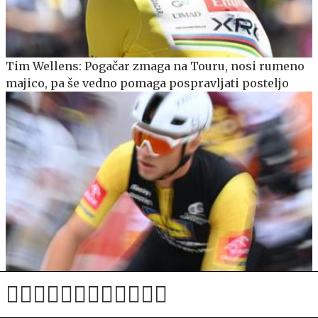
Tim Wellens: Pogačar zmaga na Touru, nosi rumeno
majico, pa še vedno pomaga pospravljati posteljo
Drugi šprint in še drugič je Milan premagal Magniera