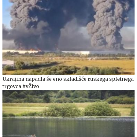
Ukrajina napadla še eno skladišče ruskega spletnega
trgovca #vŽivo