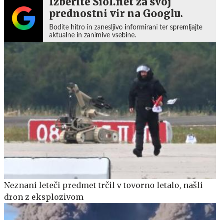
Izberite Siol.net za svoj
prednostni vir na Googlu.
Bodite hitro in zanesljivo informirani ter spremljajte
aktualne in zanimive vsebine.
Neznani leteči predmet trčil v tovorno letalo, našli
dron z eksplozivom