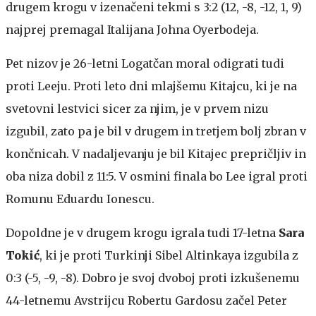
drugem krogu v izenačeni tekmi s 3:2 (12, -8, -12, 1, 9)
najprej premagal Italijana Johna Oyerbodeja.
Pet nizov je 26-letni Logatčan moral odigrati tudi
proti Leeju. Proti leto dni mlajšemu Kitajcu, ki je na
svetovni lestvici sicer za njim, je v prvem nizu
izgubil, zato pa je bil v drugem in tretjem bolj zbran v
končnicah. V nadaljevanju je bil Kitajec prepričljiv in
oba niza dobil z 11:5. V osmini finala bo Lee igral proti
Romunu Eduardu Ionescu.
Dopoldne je v drugem krogu igrala tudi 17-letna
Sara
Tokić
, ki je proti Turkinji Sibel Altinkaya izgubila z
0:3 (-5, -9, -8). Dobro je svoj dvoboj proti izkušenemu
44-letnemu Avstrijcu Robertu Gardosu začel Peter