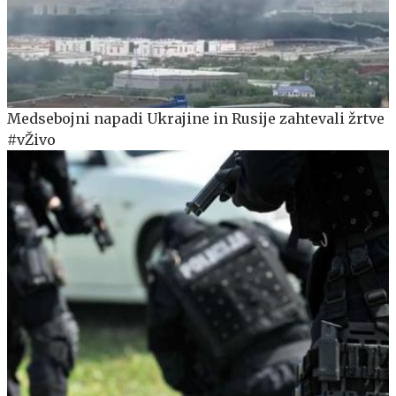
Medsebojni napadi Ukrajine in Rusije zahtevali žrtve
#vŽivo