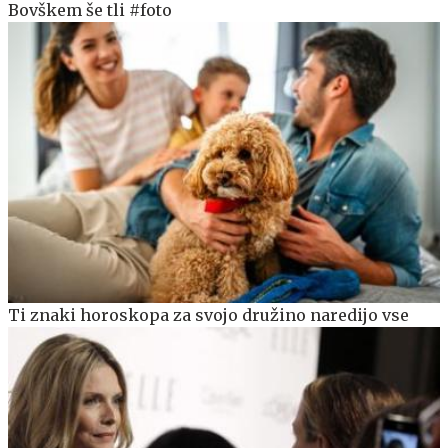
Bovškem še tli #foto
Ti znaki horoskopa za svojo družino naredijo vse