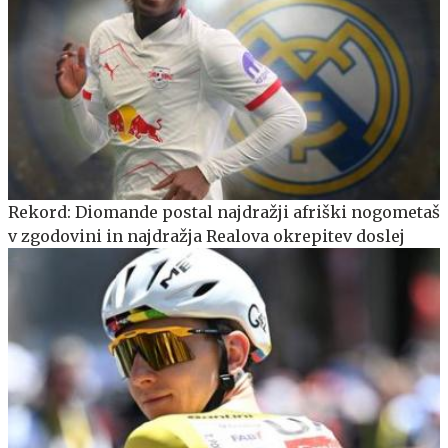
Rekord: Diomande postal najdražji afriški nogometaš
v zgodovini in najdražja Realova okrepitev doslej