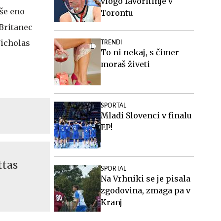
vlogo favoritinje v
 še eno
Torontu
 Britanec
Nicholas
TRENDI
To ni nekaj, s čimer
moraš živeti
SPORTAL
Mladi Slovenci v finalu
EP!
ttas
SPORTAL
Na Vrhniki se je pisala
zgodovina, zmaga pa v
Kranj