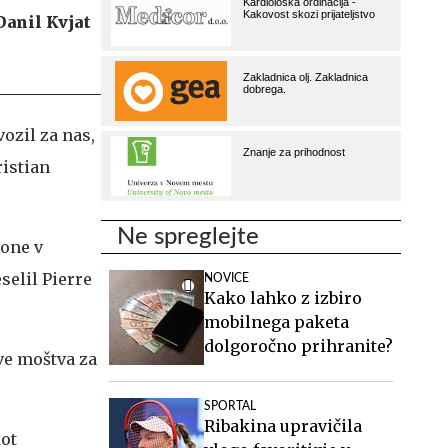
Danil Kvjat
vozil za nas,
ristian
Ne spreglejte
zone v
selil Pierre
NOVICE
Kako lahko z izbiro
mobilnega paketa
dolgoročno prihranite?
ave moštva za
SPORTAL
Ribakina upravičila
kot