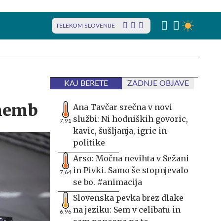
TELEKOM SLOVENIJE
KAJ BERETE
ZADNJE OBJAVE
ememb
Ana Tavčar srečna v novi
službi: Ni hodniških govoric,
7,91
kavic, šušljanja, igric in
politike
Arso: Močna nevihta v Sežani
in Pivki. Samo še stopnjevalo
7,64
se bo. #animacija
Slovenska pevka brez dlake
na jeziku: Sem v celibatu in
6,96