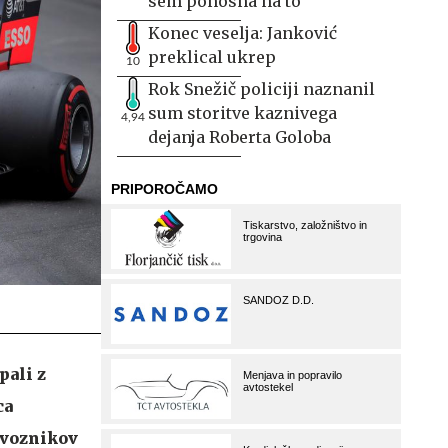
sem ponosna na to
Konec veselja: Janković
preklical ukrep
10
Rok Snežič policiji naznanil
sum storitve kaznivega
4,94
dejanja Roberta Goloba
pali z
ca
 voznikov