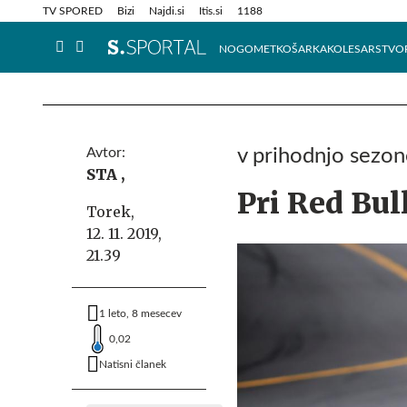
Info in obvestila
Tehnik
TV SPORED
Bizi
Najdi.si
Itis.si
1188
NOGOMET
KOŠARKA
KOLESARSTVO
Avtor:
v prihodnjo sezono
STA ,
Pri Red Bu
Torek,
12. 11. 2019,
21.39
1 leto, 8 mesecev
0,02
Natisni članek