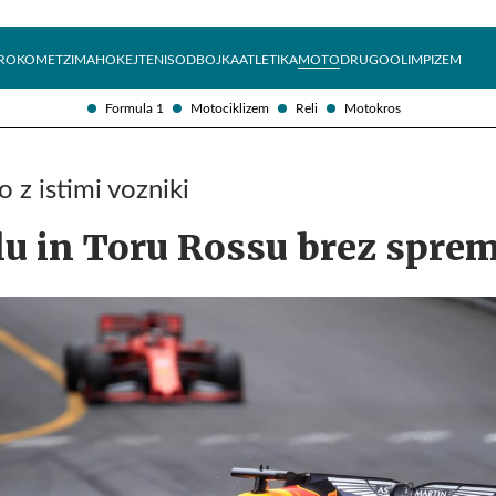
Želite prejemati e-novice?
Uživajmo pametno
ROKOMET
ZIMA
HOKEJ
TENIS
ODBOJKA
ATLETIKA
MOTO
DRUGO
OLIMPIZEM
Formula 1
Motociklizem
Reli
Motokros
 z istimi vozniki
llu in Toru Rossu brez spr