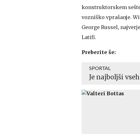
konstruktorskem seštevk
vozniško vprašanje. Wil
George Russel, najverj
Latifi.
Preberite še:
SPORTAL
Je najboljši vse