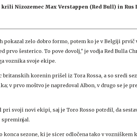
 krili Nizozemec Max Verstappen (Red Bull) in Rus 
ah pokazal zelo dobro formo, potem ko je v Belgiji prvič 
 prvo šesterico. To pove dovolj," je vodja Red Bulla Ch
a voznika svoje ekipe.
ec britanskih korenin prišel iz Tora Rossa, a so sredi se
a; v prvo moštvo je napredoval Albon, v drugo se je pre
 pri svoji novi ekipi, saj je Toro Rosso potrdil, da sest
 spreminjal.
do konca sezone, ki je sicer odločena tako v vozniškem 