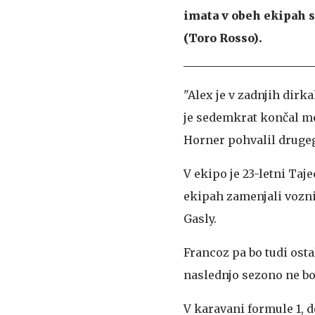
imata v obeh ekipah s
(Toro Rosso).
"Alex je v zadnjih dirk
je sedemkrat končal med
Horner pohvalil drugeg
V ekipo je 23-letni Taj
ekipah zamenjali voznik
Gasly.
Francoz pa bo tudi ostal
naslednjo sezono ne bo
V karavani formule 1, 