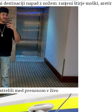
čni destinaciji napad z nožem: ranjeni štirje moški, areti
strelili med prenosom v živo