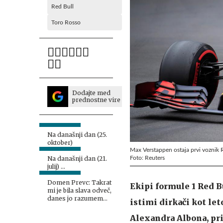
Red Bull
Toro Rosso
Dodajte med
prednostne vire
Na današnji dan (25.
oktober)
Max Verstappen ostaja prvi voznik 
Foto: Reuters
Na današnji dan (21.
julij) …
Domen Prevc: Takrat
Ekipi formule 1 Red B
mi je bila slava odveč,
danes jo razumem
istimi dirkači kot let
drugače
Alexandra Albona, pri