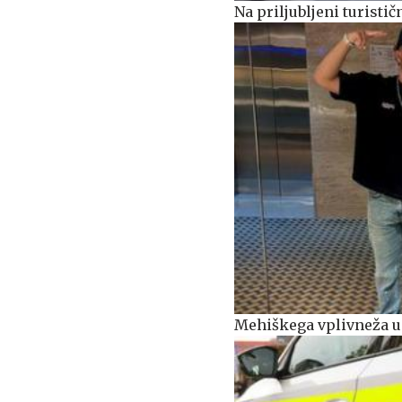
Na priljubljeni turisti
Mehiškega vplivneža u