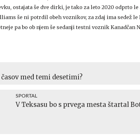
u, ostajata še dve dirki, je tako za leto 2020 odprto le
liams še ni potrdil obeh voznikov, za zdaj ima sedež le
etneje pa bo ob njem še sedanji testni voznik Kanadčan 
h časov med temi desetimi?
SPORTAL
V Teksasu bo s prvega mesta štartal Bo