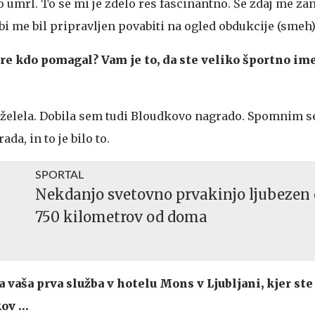
o umrl. To se mi je zdelo res fascinantno. Še zdaj me z
 bi me bil pripravljen povabiti na ogled obdukcije (smeh)
re kdo pomagal? Vam je to, da ste veliko športno ime
m želela. Dobila sem tudi Bloudkovo nagrado. Spomnim se,
da, in to je bilo to.
SPORTAL
Nekdanjo svetovno prvakinjo ljubezen 
750 kilometrov od doma
a vaša prva služba v hotelu Mons v Ljubljani, kjer ste 
kov …