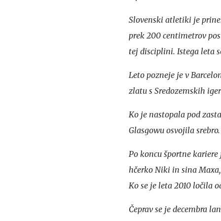
Slovenski atletiki je pri
prek 200 centimetrov posta
tej disciplini. Istega leta
Leto pozneje je v Barcelo
zlatu s Sredozemskih ige
Ko je nastopala pod zast
Glasgowu osvojila srebro.
Po koncu športne kariere j
hčerko Niki in sina Maxa
Ko se je leta 2010 ločila 
Čeprav se je decembra lani