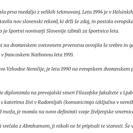
nesla prvo medaljo z velikih tekmovanj. Leta 1994 je v Helsink
vila nov slovenski rekord, ki drži še zdaj, in postala evropsk
 so jo športni novinarji Slovenije izbrali za športnico leta.
ni na dvoranskem svetovnem prvenstvu osvojila še srebro in g
r v francoskem Narbonnu leta 1993.
avo Vzhodne Nemčije, je leta 1990 na evropskem dvoranskem 
e diplomirala na prevajalski smeri Filozofske fakultete v Ljubl
, s katerima živi v Radomljah (komunicirajo izključno v nemš
od moža, je morala na novo definirati svoje življenjske smernic
 srečala z Abrahamom, ji nikoli ne bi pripisali te starosti. Še 