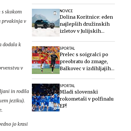
pri Twenteju
ih s skokom
NOVICE
Dolina Koritnice: eden
a prvakinja v
najlepših družinskih
izletov v Julijskih
Alpah
a dodala k
SPORTAL
Prelec s soigralci po
preobratu do zmage,
prvenstvu v
Balkovec v izdihljajih
do remija
SPORTAL
jani in rodila
Mladi slovenski
rokometaši v polfinalu
kem jeziku).
EP!
e.
vedno jo krasi