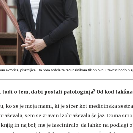
 bom avtorica, pisateljica. Da bom sedela za računalnikom tik ob oknu, zavese bodo pla
tudi o tem, da bi postali patologinja? Od kod takšna 
du, ko se je moja mami, ki je sicer kot medicinska sestra
obraževala, sem se zraven izobraževala še jaz. Doma smo
njig in najbolj me je fasciniralo, da lahko na podlagi 