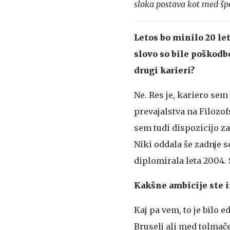
sloka postava kot med špor
Letos bo minilo 20 let
slovo so bile poškodbe 
drugi karieri?
Ne. Res je, kariero sem
prevajalstva na Filozofs
sem tudi dispozicijo z
Niki oddala še zadnje 
diplomirala leta 2004. 
Kakšne ambicije ste i
Kaj pa vem, to je bilo 
Bruselj ali med tolmače