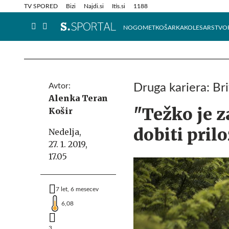
Info in obvestila
Tehnik
TV SPORED
Bizi
Najdi.si
Itis.si
1188
NOGOMET
KOŠARKA
KOLESARSTVO
Avtor:
Druga kariera: Bri
Alenka Teran
"Težko je z
Košir
dobiti pril
Nedelja,
27. 1. 2019,
17.05
7 let, 6 mesecev
6,08
3