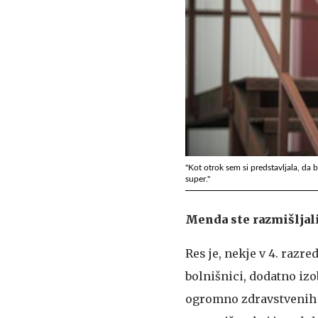
"Kot otrok sem si predstavljala, da
super."
Menda ste razmišljali 
Res je, nekje v 4. razre
bolnišnici, dodatno iz
ogromno zdravstvenih k