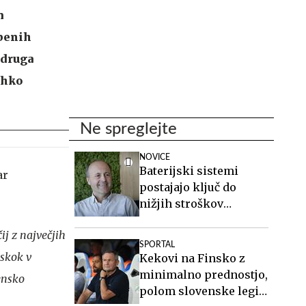
m
obenih
 druga
ahko
Ne spreglejte
NOVICE
Baterijski sistemi
postajajo ključ do
nižjih stroškov
elektrike v podjetjih
ij z največjih
SPORTAL
 skok v
Kekovi na Finsko z
minimalno prednostjo,
vensko
polom slovenske legije