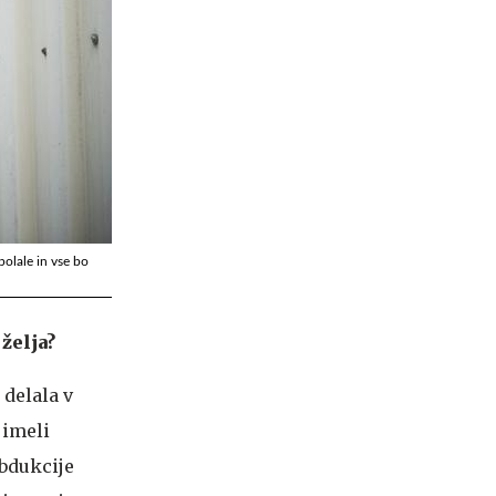
polale in vse bo
želja?
 delala v
 imeli
obdukcije