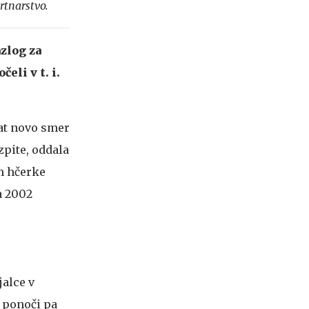
rtnarstvo.
azlog za
eli v t. i.
rat novo smer
izpite, oddala
m hčerke
a 2002
jalce v
, ponoči pa