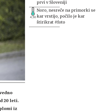
prvi v Sloveniji
Noro, nesreče na primorki se
kar vrstijo, počilo je kar
4,50
štirikrat #foto
 vedno
d 20 leti.
iplomi iz