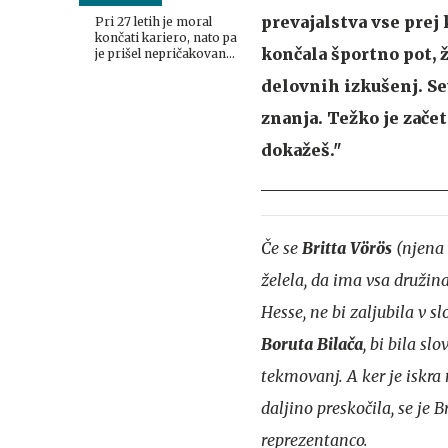
prevajalstva vse prej 
Pri 27 letih je moral
končati kariero, nato pa
končala športno pot, 
je prišel nepričakovani
telefonski klic
delovnih izkušenj. Se
znanja. Težko je začet
dokažeš."
Če se
Britta Vörös
(njena 
želela, da ima vsa družin
Hesse, ne bi zaljubila v s
Boruta Bilača
, bi bila sl
tekmovanj. A ker je iskr
daljino preskočila, se je B
reprezentanco.