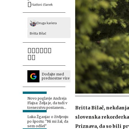
Natisni članek
Druga kariera
Britta Bilač
Dodajte med
prednostne vire
Novo poglavje Andreja
Flajsa: Želja je, da tudi v
Britta Bilač, nekdanja
trenerstvu postanem
profesionalec
slovenska rekorderka v
Luka Žganjar o življenju
po športu: "Ni mi žal, da
Priznava, da so bili p
sem odšel"