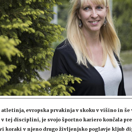
 atletinja, evropska prvakinja v skoku v višino in še
 tej disciplini, je svojo športno kariero končala pre
rvi koraki v njeno drugo življenjsko poglavje kljub d