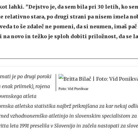
kot lahki. "Dejstvo je, da sem bila pri 30 letih, ko se
že relativno stara, po drugi strani pa nisem imela n
veda to še zdaleč ne pomeni, da si neumen, imaš pač
i na novo in težko je sploh dobiti priložnost, da se l
mati je po drugi poroki
a enak priimek), rojena
Foto: Vid Ponikvar
lovenskega atleta
ovenska atletska statistika najbrž prikrajšana za kar nekaj odlič
a med vzhodnonemško atletinjo in slovenskim specialistom za
ritta leta 1991 preselila v Slovenijo in začela nastopati za slo