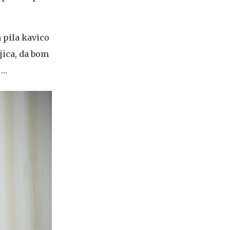
 pila kavico
jica, da bom
 …