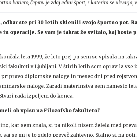
tno kariero, čeprav je zdaj edini šport, s katerim se ukvarja, v
, odkar ste pri 30 letih sklenili svojo športno pot. R
in operacije. Se vam je takrat že svitalo, kaj boste poč
 končala leta 1999, že leto prej pa sem se vpisala na tak
ki fakulteti v Ljubljani. V štirih letih sem opravila vse 
a pripravo diplomske naloge in mesec dni pred rojstvo
seminarske naloge. Zaradi materinstva sem namesto let
Stvari rada izpeljem do konca.
meli ob vpisu na Filozofsko fakulteto?
edino, kar sem znala, si pa nikoli nisem želela med preva
, saj se mi je to zdelo preveč zahtevno. Stalno si na poti