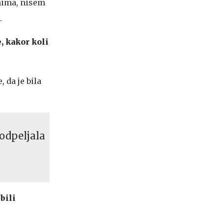
anima, nisem
.
, kakor koli
 da je bila
odpeljala
bili