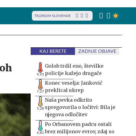
TELEKOM SLOVENIJE
KAJ BERETE
ZADNJE OBJAVE
loh
Golob trdil eno, številke
policije kažejo drugače
9,95
Konec veselja: Janković
preklical ukrep
7,27
Naša pevka odkrito
spregovorila o ločitvi: Bila je
5,28
njegova odločitev
Po Orbanovem padcu ostali
brez milijonov evrov, zdaj so
4,81