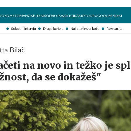
Želite prejemati e-novice?
Uživajmo pametno
ROKOMET
ZIMA
HOKEJ
TENIS
ODBOJKA
ATLETIKA
MOTO
DRUGO
OLIMPIZEM
Sobotni intervju
Druga kariera
Naj planinska koča
Rekreacija
tta Bilač
ačeti na novo in težko je sp
ožnost, da se dokažeš"