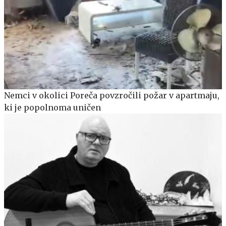
Nemci v okolici Poreča povzročili požar v apartmaju,
ki je popolnoma uničen