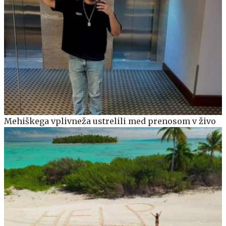
Mehiškega vplivneža ustrelili med prenosom v živo