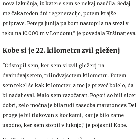
nova izkušnja, iz katere sem se nekaj naučila. Sedaj
me čaka teden dni regeneracije, potem krajše
priprave. Petega junija pa bom nastopila na stezi v
teku na 10.000 m v Londonu," je povedala Kršinarjeva.
Kobe si je 22. kilometru zvil gleženj
"Odstopil sem, ker sem si zvil gleženj na
dvaindvajsetem, triindvajsetem kilometru. Potem
sem tekel še kak kilometer, a me je preveč bolelo, da
bi nadaljeval. Malo sem razočaran. Pogoji so bili sicer
dobri, zelo močna je bila tudi zasedba maratoncev. Del
proge je bil tlakovan s kockami, kar je bilo zame
usodno, ker sem stopil v luknjo," je pojasnil Kobe.