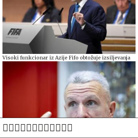
Visoki funkcionar iz Azije Fifo obtožuje izsiljevanja