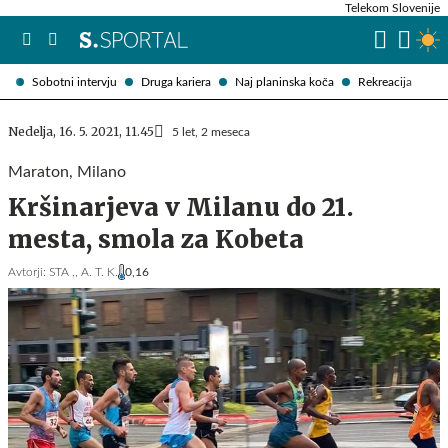
Telekom Slovenije
Sobotni intervju
Druga kariera
Naj planinska koča
Rekreacija
Nedelja, 16. 5. 2021, 11.45
5 let, 2 meseca
Maraton, Milano
Kršinarjeva v Milanu do 21.
mesta, smola za Kobeta
Avtorji:
STA ,,
A. T. K.
0,16