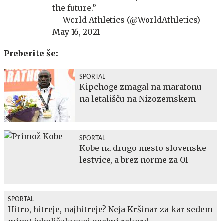
the future.”
— World Athletics (@WorldAthletics)
May 16, 2021
Preberite še:
SPORTAL
Kipchoge zmagal na maratonu
na letališču na Nizozemskem
SPORTAL
Kobe na drugo mesto slovenske
lestvice, a brez norme za OI
SPORTAL
Hitro, hitreje, najhitreje? Neja Kršinar za kar sedem
minut izboljšala svoj osebni rekord.