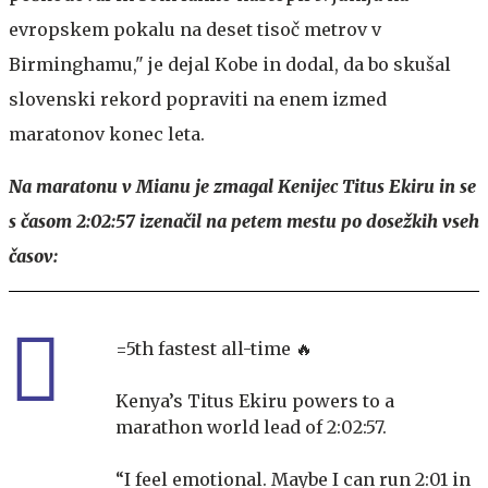
evropskem pokalu na deset tisoč metrov v
Birminghamu," je dejal Kobe in dodal, da bo skušal
slovenski rekord popraviti na enem izmed
maratonov konec leta.
Na maratonu v Mianu je zmagal Kenijec Titus Ekiru in se
s časom 2:02:57 izenačil na petem mestu po dosežkih vseh
časov:
=5th fastest all-time 🔥
Kenya’s Titus Ekiru powers to a
marathon world lead of 2:02:57.
“I feel emotional. Maybe I can run 2:01 in