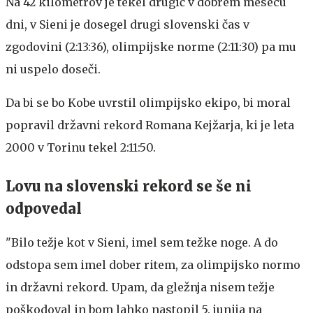
Na 42 kilometrov je tekel drugič v dobrem mesecu
dni, v Sieni je dosegel drugi slovenski čas v
zgodovini (2:13:36), olimpijske norme (2:11:30) pa mu
ni uspelo doseči.
Da bi se bo Kobe uvrstil olimpijsko ekipo, bi moral
popravil državni rekord Romana Kejžarja, ki je leta
2000 v Torinu tekel 2:11:50.
Lovu na slovenski rekord se še ni
odpovedal
"Bilo težje kot v Sieni, imel sem težke noge. A do
odstopa sem imel dober ritem, za olimpijsko normo
in državni rekord. Upam, da gležnja nisem težje
poškodoval in bom lahko nastopil 5. junija na