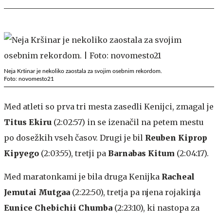
Neja Kršinar je nekoliko zaostala za svojim osebnim rekordom.
Foto: novomesto21
Med atleti so prva tri mesta zasedli Kenijci, zmagal je
Titus Ekiru
(2:02:57) in se izenačil na petem mestu
po dosežkih vseh časov. Drugi je bil
Reuben Kiprop
Kipyego
(2:03:55), tretji pa
Barnabas Kitum
(2:04:17).
Med maratonkami je bila druga Kenijka
Racheal
Jemutai Mutgaa
(2:22:50), tretja pa njena rojakinja
Eunice Chebichii Chumba
(2:23:10), ki nastopa za