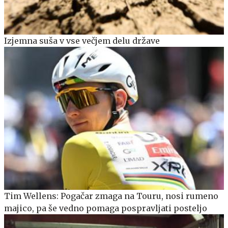
Izjemna suša v vse večjem delu države
Tim Wellens: Pogačar zmaga na Touru, nosi rumeno
majico, pa še vedno pomaga pospravljati posteljo