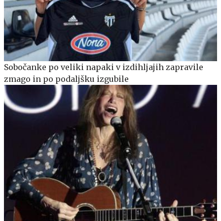
Sobočanke po veliki napaki v izdihljajih zapravile
zmago in po podaljšku izgubile