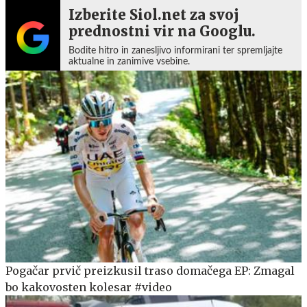
Izberite Siol.net za svoj
prednostni vir na Googlu.
Bodite hitro in zanesljivo informirani ter spremljajte
aktualne in zanimive vsebine.
Pogačar prvič preizkusil traso domačega EP: Zmagal
bo kakovosten kolesar #video