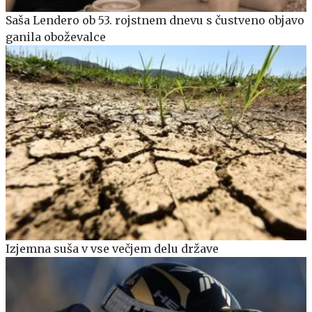
Saša Lendero ob 53. rojstnem dnevu s čustveno objavo
ganila oboževalce
Izjemna suša v vse večjem delu države