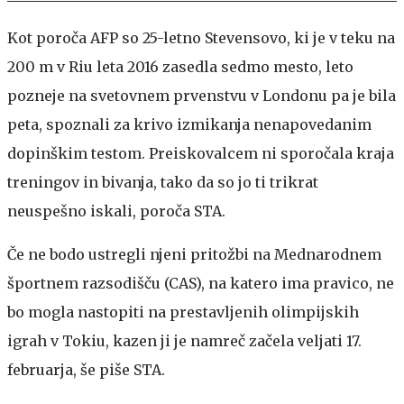
Kot poroča AFP so 25-letno Stevensovo, ki je v teku na
200 m v Riu leta 2016 zasedla sedmo mesto, leto
pozneje na svetovnem prvenstvu v Londonu pa je bila
peta, spoznali za krivo izmikanja nenapovedanim
dopinškim testom. Preiskovalcem ni sporočala kraja
treningov in bivanja, tako da so jo ti trikrat
neuspešno iskali, poroča STA.
Če ne bodo ustregli njeni pritožbi na Mednarodnem
športnem razsodišču (CAS), na katero ima pravico, ne
bo mogla nastopiti na prestavljenih olimpijskih
igrah v Tokiu, kazen ji je namreč začela veljati 17.
februarja, še piše STA.