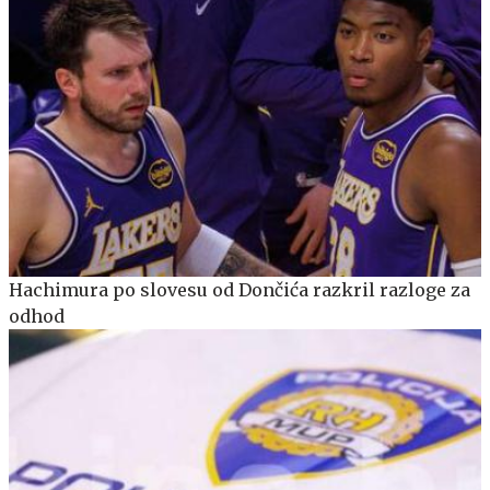
Hachimura po slovesu od Dončića razkril razloge za
odhod