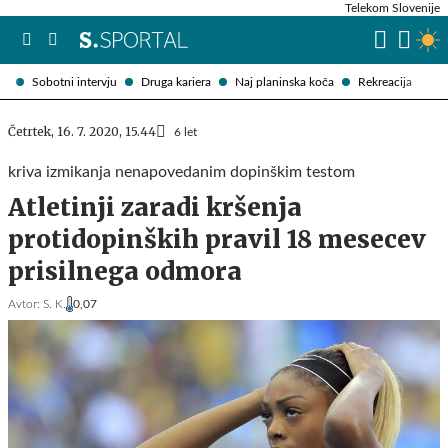
Telekom Slovenije
Sobotni intervju
Druga kariera
Naj planinska koča
Rekreacija
Četrtek, 16. 7. 2020, 15.44
6 let
kriva izmikanja nenapovedanim dopinškim testom
Atletinji zaradi kršenja
protidopinških pravil 18 mesecev
prisilnega odmora
Avtor:
S. K.
0,07