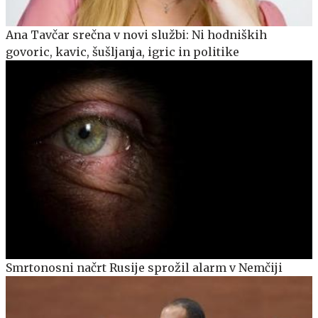
Ana Tavčar srečna v novi službi: Ni hodniških
govoric, kavic, šušljanja, igric in politike
Smrtonosni načrt Rusije sprožil alarm v Nemčiji