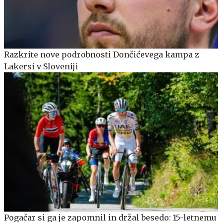
Razkrite nove podrobnosti Dončićevega kampa z
Lakersi v Sloveniji
Pogačar si ga je zapomnil in držal besedo: 15-letnemu