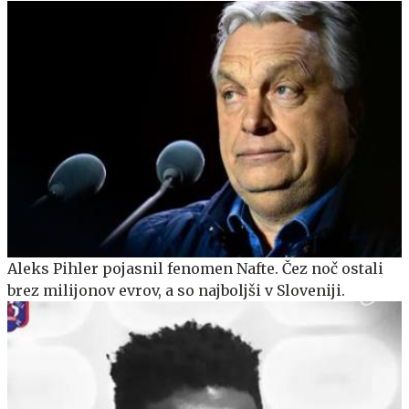
Aleks Pihler pojasnil fenomen Nafte. Čez noč ostali
brez milijonov evrov, a so najboljši v Sloveniji.