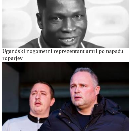
Ugandski nogometni reprezentant umrl po napadu
roparjev