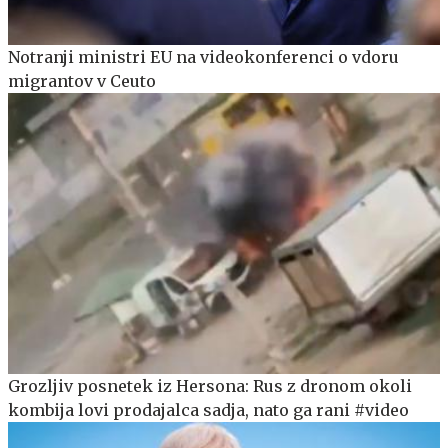
Notranji ministri EU na videokonferenci o vdoru
migrantov v Ceuto
Grozljiv posnetek iz Hersona: Rus z dronom okoli
kombija lovi prodajalca sadja, nato ga rani #video