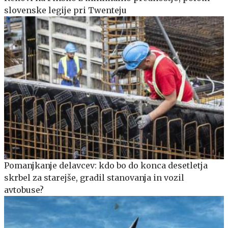
slovenske legije pri Twenteju
Pomanjkanje delavcev: kdo bo do konca desetletja
skrbel za starejše, gradil stanovanja in vozil
avtobuse?