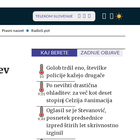
TELEKOM SLOVENIJE
Pravni nasvet
RadioS.pot
KAJ BERETE
ZADNJE OBJAVE
ev
Golob trdil eno, številke
policije kažejo drugače
10
Po nevihti drastična
ohladitev: za več kot deset
9,01
stopinj Celzija #animacija
Oglasil se je Stevanović,
posnetek predsednice
9,49
izpred štirih let skrivnostno
izginil