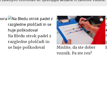
n zanesljivo informirani ter spremljajte aktualne in zanimive vsebine.
Na Bledu otrok padel z
razgledne ploščadi in
se huje poškodoval
Mislite, da ste dober
a
voznik. Pa ste res?