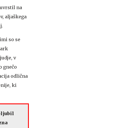
uvrstil na
v, aljaškega
j.
imi so se
park
judje, v
ko gnečo
acija odlična
nije, ki
ljubil
zna