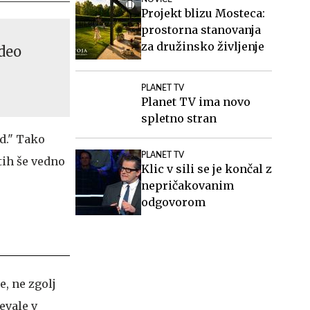
Projekt blizu Mosteca:
prostorna stanovanja
za družinsko življenje
ideo
PLANET TV
Planet TV ima novo
spletno stran
ed." Tako
PLANET TV
tih še vedno
Klic v sili se je končal z
nepričakovanim
odgovorom
e, ne zgolj
evale v