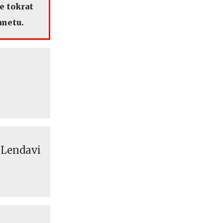
e tokrat
anetu.
v Lendavi