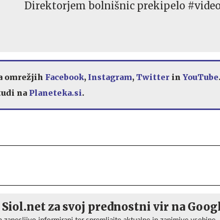
Direktorjem bolnišnic prekipelo #vide
na omrežjih
Facebook
,
Instagram
,
Twitter
in
YouTube
 tudi na
Planeteka.si
.
 Siol.net za svoj prednostni vir na Goog