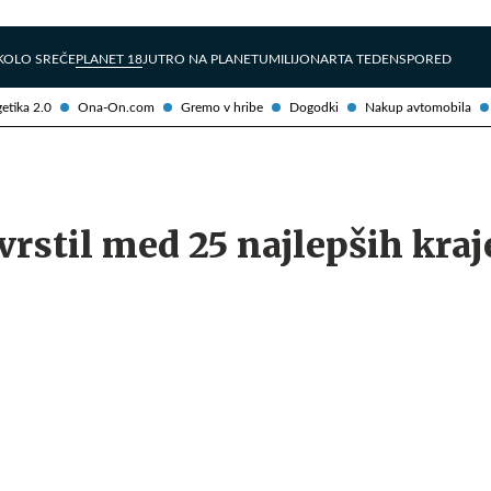
Želite prejemati e-novice?
Uživajmo pametno
KOLO SREČE
PLANET 18
JUTRO NA PLANETU
MILIJONAR
TA TEDEN
SPORED
etika 2.0
Ona-On.com
Gremo v hribe
Dogodki
Nakup avtomobila
rstil med 25 najlepših kraj