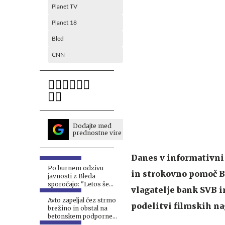
Planet TV
Planet 18
Bled
CNN
Dodajte med
prednostne vire
Danes v informativni 
Po burnem odzivu
in strokovno pomoč Bi
javnosti z Bleda
sporočajo: "Letos še
vlagatelje bank SVB in
nismo izdali nobene
kazni" #foto
Avto zapeljal čez strmo
podelitvi filmskih nag
brežino in obstal na
betonskem podpornem
zidu