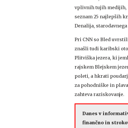
vplivnih tujih medijih,
seznam 25 najlepših kra
Denalija, starodavnega 
Pri CNN so Bled uvrstil
znašli tudi karibski o
Plitviška jezera, ki jem
rajskem Blejskem jezeru
poleti, a hkrati poudarj
za pohodniške in plaval
zahteva raziskovanje.
Danes v informativ
finančno in strok