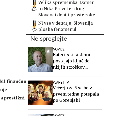
Velika sprememba: Domen
in Nika Prevc ter drugi
6,34
Slovenci dobili proste roke
Ni vse v denarju, Slovenija
ploska fenomenu!
5,63
Ne spreglejte
NOVICE
Baterijski sistemi
postajajo ključ do
nižjih stroškov
elektrike v podjetjih
bil finančno
PLANET TV
Večerja za 5 se bo v
šuje
prvem tednu potepala
na prestižni
po Gorenjski
NOVICE