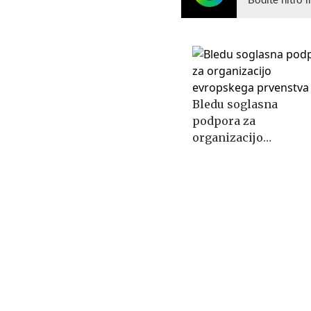
Bodite hitro i
Bledu soglasna
podpora za
organizacijo
evropskega prvenstv