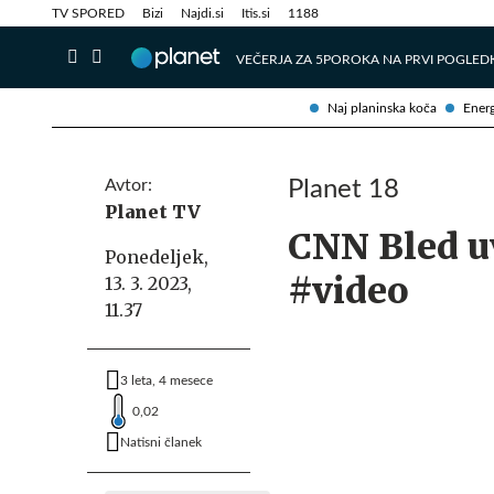
Info in obvestila
Tehnik
TV SPORED
Bizi
Najdi.si
Itis.si
1188
VEČERJA ZA 5
POROKA NA PRVI POGLED
Naj planinska koča
Energ
Avtor:
Planet 18
Planet TV
CNN Bled uv
Ponedeljek,
#video
13. 3. 2023,
11.37
3 leta, 4 mesece
0,02
Natisni članek