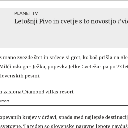
PLANET TV
Letošnji Pivo in cvetje s to novostjo #v
z mano zvezde štet in srčece si gret, ko boš prišla na Bl
Milčinskega - Ježka, popevka Jelke Cvetežar pa po 73 le
 slovenskih pesmi.
resort
j opevanih krajev v državi, spada med najlepše destinacij
 svetovne. Ta teden so slovenske naravne lepote navduš