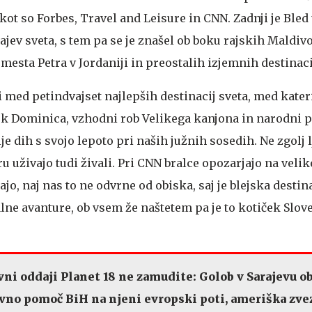
 kot so Forbes, Travel and Leisure in CNN. Zadnji je Bled 
jev sveta, s tem pa se je znašel ob boku rajskih Maldivo
mesta Petra v Jordaniji in preostalih izjemnih destinaci
i med petindvajset najlepših destinacij sveta, med kater
tok Dominica, vzhodni rob Velikega kanjona in narodni 
lje dih s svojo lepoto pri naših južnih sosedih. Ne zgolj l
 uživajo tudi živali. Pri CNN bralce opozarjajo na veli
ajo, naj nas to ne odvrne od obiska, saj je blejska destin
ne avanture, ob vsem že naštetem pa je to kotiček Slove
ni oddaji Planet 18 ne zamudite: Golob v Sarajevu ob
ovno pomoč BiH na njeni evropski poti, ameriška zve