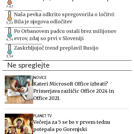
7,47
Naša pevka odkrito spregovorila o ločitvi:
Bila je njegova odločitev
5,23
Po Orbanovem padcu ostali brez milijonov
evrov, zdaj so prvi v Sloveniji
4,74
Zaskrbljujoč trend preplavil Rusijo
3,54
Ne spreglejte
NOVICE
Kateri Microsoft Office izbrati?
Primerjava različic Office 2024 in
Office 2021.
PLANET TV
Večerja za 5 se bo v prvem tednu
potepala po Gorenjski