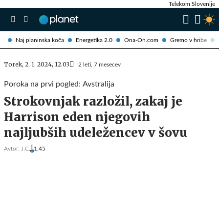
Telekom Slovenije
Naj planinska koča
Energetika 2.0
Ona-On.com
Gremo v hribe
Torek, 2. 1. 2024, 12.03
2 leti, 7 mesecev
Poroka na prvi pogled: Avstralija
Strokovnjak razložil, zakaj je
Harrison eden njegovih
najljubših udeležencev v šovu
Avtor:
J.C.
1,45