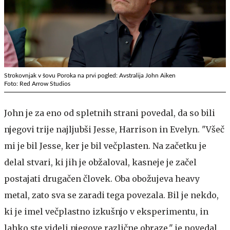
Strokovnjak v šovu Poroka na prvi pogled: Avstralija John Aiken
Foto: Red Arrow Studios
John je za eno od spletnih strani povedal, da so bili
njegovi trije najljubši Jesse, Harrison in Evelyn. "Všeč
mi je bil Jesse, ker je bil večplasten. Na začetku je
delal stvari, ki jih je obžaloval, kasneje je začel
postajati drugačen človek. Oba obožujeva heavy
metal, zato sva se zaradi tega povezala. Bil je nekdo,
ki je imel večplastno izkušnjo v eksperimentu, in
lahko ste videli njegove različne obraze," je povedal