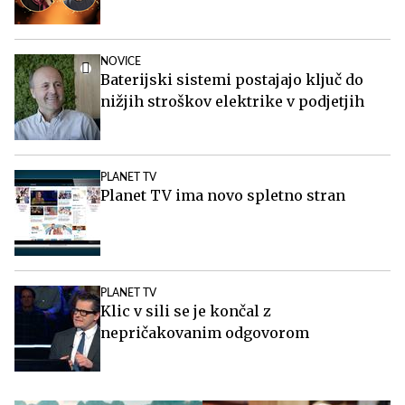
NOVICE
Baterijski sistemi postajajo ključ do
nižjih stroškov elektrike v podjetjih
PLANET TV
Planet TV ima novo spletno stran
PLANET TV
Klic v sili se je končal z
nepričakovanim odgovorom