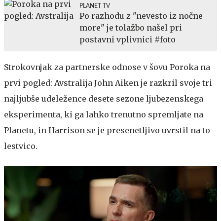
PLANET TV
Po razhodu z "nevesto iz nočne
more" je tolažbo našel pri
postavni vplivnici #foto
Strokovnjak za partnerske odnose v šovu Poroka na
prvi pogled: Avstralija John Aiken je razkril svoje tri
najljubše udeležence desete sezone ljubezenskega
eksperimenta, ki ga lahko trenutno spremljate na
Planetu, in Harrison se je presenetljivo uvrstil na to
lestvico.