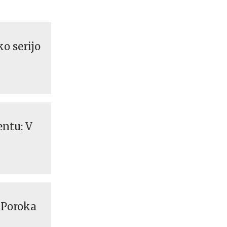
o serijo
ntu: V
 Poroka