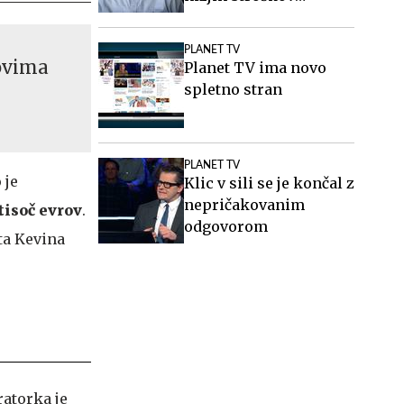
elektrike v podjetjih
PLANET TV
novima
Planet TV ima novo
spletno stran
PLANET TV
 je
Klic v sili se je končal z
nepričakovanim
tisoč evrov
.
odgovorom
ata Kevina
ratorka je