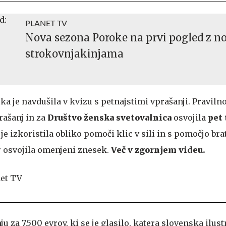
PLANET TV
Nova sezona Poroke na prvi pogled z 
strokovnjakinjama
 je navdušila v kvizu s petnajstimi vprašanji. Pravilno
rašanj in za
Društvo ženska svetovalnica
osvojila
pet 
je izkoristila obliko pomoči klic v sili in s pomočjo br
r osvojila omenjeni znesek.
Več v zgornjem videu.
u za 7.500 evrov, ki se je glasilo, katera slovenska ilust