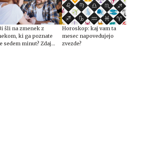
Bi šli na zmenek z
Horoskop: kaj vam ta
nekom, ki ga poznate
mesec napovedujejo
le sedem minut? Zdaj
zvezde?
imate priložnost.