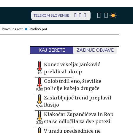
TELEKOM SLOVENIJE
Pravni nasvet
RadioS.pot
KAJ BERETE
ZADNJE OBJAVE
Konec veselja: Janković
preklical ukrep
10
Golob trdil eno, številke
policije kažejo drugače
9,80
Zaskrbljujoč trend preplavil
Rusijo
5,56
Klakočar Zupančičeva in Rop
sta se odločila za dve potezi
5,03
V uradu predsednice ne