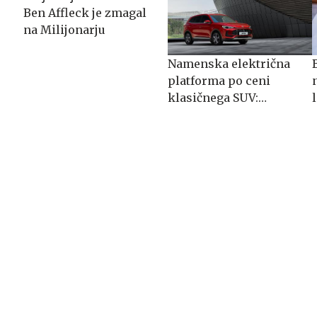
Ben Affleck je zmagal
na Milijonarju
Namenska električna
platforma po ceni
klasičnega SUV:
spoznajte MG S5 EV