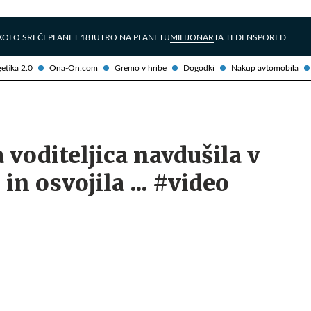
Želite prejemati e-novice?
Uživajmo pametno
KOLO SREČE
PLANET 18
JUTRO NA PLANETU
MILIJONAR
TA TEDEN
SPORED
etika 2.0
Ona-On.com
Gremo v hribe
Dogodki
Nakup avtomobila
a voditeljica navdušila v
in osvojila ... #video