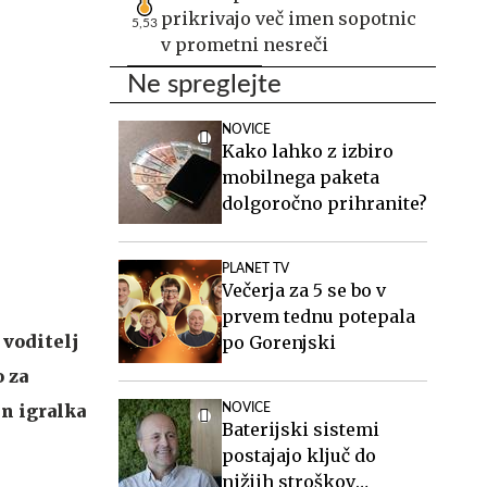
prikrivajo več imen sopotnic
5,53
v prometni nesreči
Ne spreglejte
NOVICE
Kako lahko z izbiro
mobilnega paketa
dolgoročno prihranite?
PLANET TV
Večerja za 5 se bo v
prvem tednu potepala
 voditelj
po Gorenjski
o za
in igralka
NOVICE
Baterijski sistemi
postajajo ključ do
nižjih stroškov