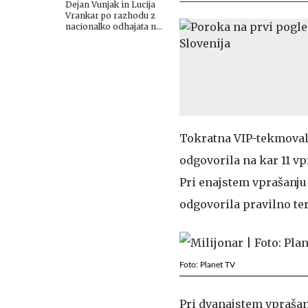
Dejan Vunjak in Lucija
Vrankar po razhodu z
nacionalko odhajata na
Planet TV
Tokratna VIP-tekmovalka
odgovorila na kar 11 vp
Pri enajstem vprašanju 
odgovorila pravilno te
Foto: Planet TV
Pri dvanajstem vprašanj