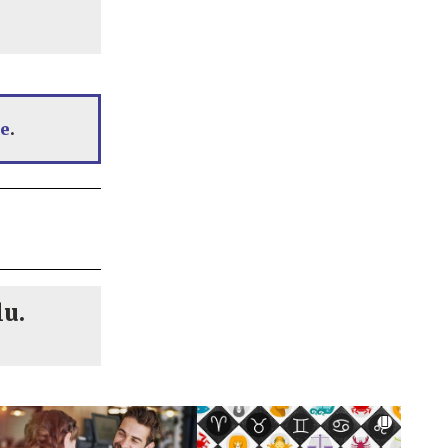
e
.
lu.