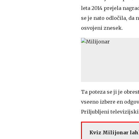
leta 2014 prejela nagra
se je nato odločila, da 
osvojeni znesek.
Ta poteza se ji je obres
vseeno izbere en odgovo
Priljubljeni televizijsk
Kviz Milijonar lah