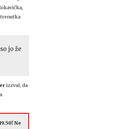
 Rokavička,
a trenutka
so jo že
er
izzval, da
a.
19.50! Ne