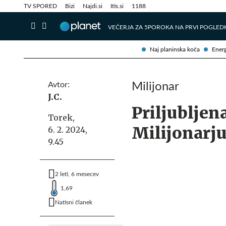
Info in obvestila
Tehnik
TV SPORED
Bizi
Najdi.si
Itis.si
1188
VEČERJA ZA 5
POROKA NA PRVI POGLED
Naj planinska koča
Energ
Avtor:
Milijonar
J.C.
Priljubljen
Torek,
Milijonarju 
6. 2. 2024,
9.45
2 leti, 6 mesecev
1,69
Natisni članek