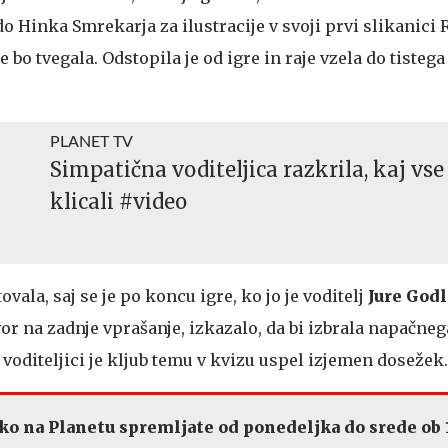
do Hinka Smrekarja za ilustracije v svoji prvi slikanici
ne bo tvegala. Odstopila je od igre in raje vzela do tisteg
PLANET TV
Simpatična voditeljica razkrila, kaj vse 
klicali #video
tovala, saj se je po koncu igre, ko jo je voditelj
Jure Godl
r na zadnje vprašanje, izkazalo, da bi izbrala napačneg
i voditeljici je kljub temu v kvizu uspel izjemen dosežek.
ko na Planetu spremljate od ponedeljka do srede ob 