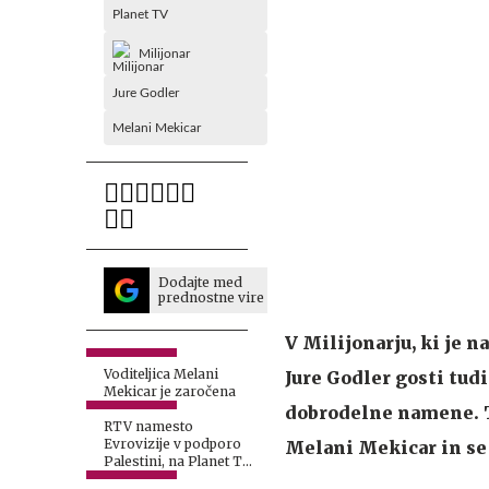
Planet TV
Milijonar
Jure Godler
Melani Mekicar
Dodajte med
prednostne vire
V Milijonarju, ki je n
Voditeljica Melani
Jure Godler gosti tud
Mekicar je zaročena
dobrodelne namene. Tok
RTV namesto
Evrovizije v podporo
Melani Mekicar in se 
Palestini, na Planet TV
z drugačno potezo