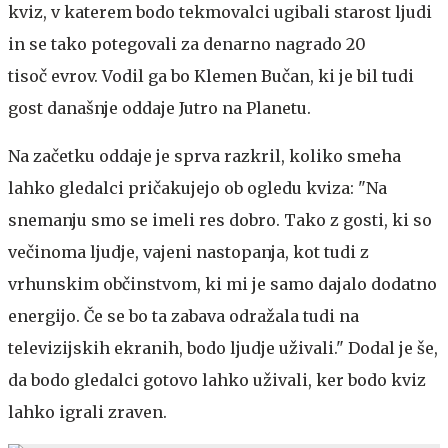
kviz, v katerem bodo tekmovalci ugibali starost ljudi
in se tako potegovali za denarno nagrado 20
tisoč evrov. Vodil ga bo Klemen Bučan, ki je bil tudi
gost današnje oddaje Jutro na Planetu.
Na začetku oddaje je sprva razkril, koliko smeha
lahko gledalci pričakujejo ob ogledu kviza: "Na
snemanju smo se imeli res dobro. Tako z gosti, ki so
večinoma ljudje, vajeni nastopanja, kot tudi z
vrhunskim občinstvom, ki mi je samo dajalo dodatno
energijo. Če se bo ta zabava odražala tudi na
televizijskih ekranih, bodo ljudje uživali." Dodal je še,
da bodo gledalci gotovo lahko uživali, ker bodo kviz
lahko igrali zraven.