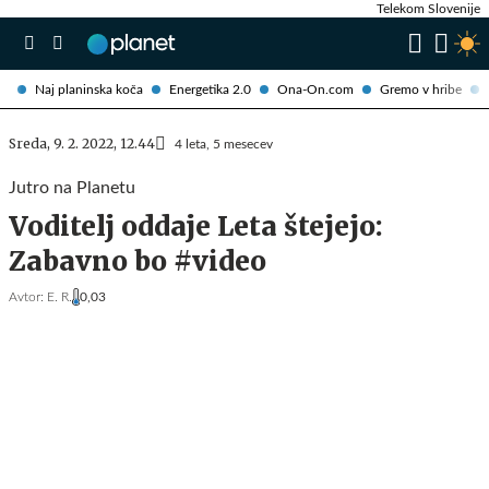
Telekom Slovenije
Naj planinska koča
Energetika 2.0
Ona-On.com
Gremo v hribe
Sreda, 9. 2. 2022, 12.44
4 leta, 5 mesecev
Jutro na Planetu
Voditelj oddaje Leta štejejo:
Zabavno bo #video
Avtor:
E. R.
0,03