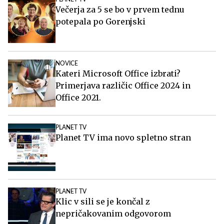
Večerja za 5 se bo v prvem tednu
potepala po Gorenjski
NOVICE
Kateri Microsoft Office izbrati?
Primerjava različic Office 2024 in
Office 2021.
PLANET TV
Planet TV ima novo spletno stran
PLANET TV
Klic v sili se je končal z
nepričakovanim odgovorom