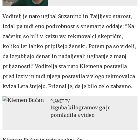
Voditelj je nato ugibal Suzanino in Taijijevo starost,
izdal pa tudi eno podrobnost s snemanja oddaje: "Na
začetku so bili v kvizu vsi tekmovalci skeptični,
koliko let lahko pripišejo ženski. Potem pa so videli,
da izgubljajo denar in nadaljevali ugibanje z manj
prijaznosti." Voditelja sta nato Klemena postavila
pred izziv in tudi njega postavila v vlogo tekmovalca
kviza Leta štejejo. Priznal je, da je bilo zelo zabavno.
PLANET TV
Izguba kilogramov ga je
pomladila #video