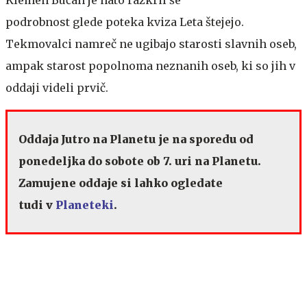
Klemen Bučan je nato razkril še
podrobnost glede poteka kviza Leta štejejo.
Tekmovalci namreč ne ugibajo starosti slavnih oseb,
ampak starost popolnoma neznanih oseb, ki so jih v
oddaji videli prvič.
Oddaja Jutro na Planetu je na sporedu od
ponedeljka do sobote ob 7. uri na Planetu.
Zamujene oddaje si lahko ogledate
tudi v
Planeteki
.