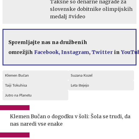
Takšne so denarne nagrade za
slovenske dobitnike olimpijskih
medalj #video
Spremljajte nas na družbenih
omrežjih
Facebook,
Instagram
,
Twitter
in
YouTu
Klemen Bučan
Suzana Kozel
Taiji Tokuhisa
Leta štejejo
Jutro na Planetu
Klemen Bučan o dogodku v šoli: Šola se trudi, da
nas naredi vse enake