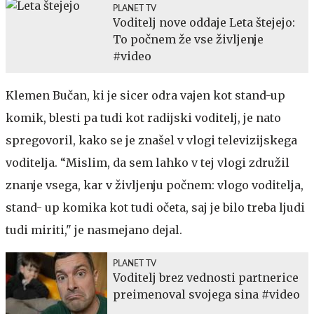
PLANET TV
Voditelj nove oddaje Leta štejejo:
To počnem že vse življenje
#video
Klemen Bučan, ki je sicer odra vajen kot stand-up
komik, blesti pa tudi kot radijski voditelj, je nato
spregovoril, kako se je znašel v vlogi televizijskega
voditelja. “Mislim, da sem lahko v tej vlogi združil
znanje vsega, kar v življenju počnem: vlogo voditelja,
stand- up komika kot tudi očeta, saj je bilo treba ljudi
tudi miriti," je nasmejano dejal.
PLANET TV
Voditelj brez vednosti partnerice
preimenoval svojega sina #video