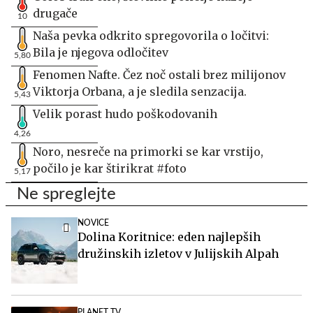
drugače
10
Naša pevka odkrito spregovorila o ločitvi:
Bila je njegova odločitev
5,80
Fenomen Nafte. Čez noč ostali brez milijonov
Viktorja Orbana, a je sledila senzacija.
5,43
Velik porast hudo poškodovanih
4,26
Noro, nesreče na primorki se kar vrstijo,
počilo je kar štirikrat #foto
5,17
Ne spreglejte
NOVICE
Dolina Koritnice: eden najlepših
družinskih izletov v Julijskih Alpah
PLANET TV